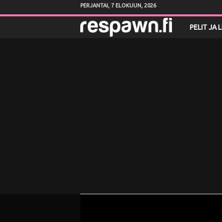
PERJANTAI, 7 ELOKUUN, 2026
R
PELIT JA 
e
s
p
a
w
n
.
f