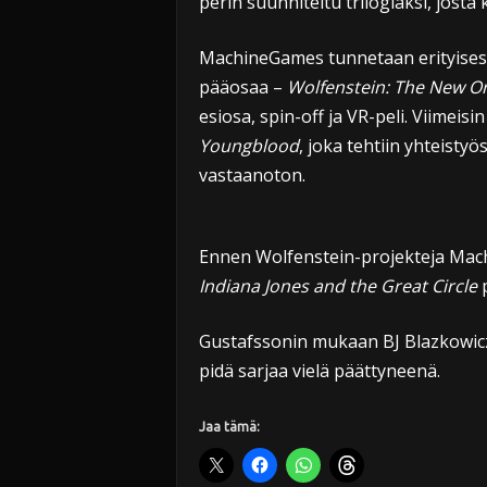
perin suunniteltu trilogiaksi, josta
MachineGames tunnetaan erityisesti
pääosaa –
Wolfenstein: The New O
esiosa, spin-off ja VR-peli. Viimeis
Youngblood
, joka tehtiin yhteistyö
vastaanoton.
Ennen Wolfenstein-projekteja Mac
Indiana Jones and the Great Circle
p
Gustafssonin mukaan BJ Blazkowiczin
pidä sarjaa vielä päättyneenä.
Jaa tämä: