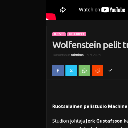
UUTISET
PELIUUTISET
Wolfenstein pelit 
Toimittanut
toimitus
-
9.9.2025
Ruotsalainen pelistudio Machin
Studion johtaja
Jerk Gustafsson
ke