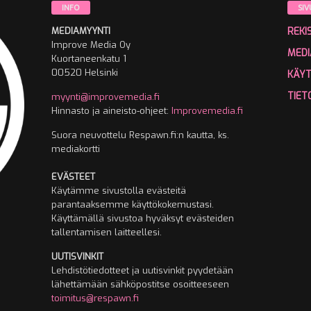
INFO
SIV
MEDIAMYYNTI
REKI
Improve Media Oy
MEDI
Kuortaneenkatu 1
00520 Helsinki
KÄY
TIET
myynti@improvemedia.fi
Hinnasto ja aineisto-ohjeet:
Improvemedia.fi
Suora neuvottelu Respawn.fi:n kautta, ks.
mediakortti
EVÄSTEET
Käytämme sivustolla evästeitä
parantaaksemme käyttökokemustasi.
Käyttämällä sivustoa hyväksyt evästeiden
tallentamisen laitteellesi.
UUTISVINKIT
Lehdistötiedotteet ja uutisvinkit pyydetään
lähettämään sähköpostitse osoitteeseen
toimitus@respawn.fi