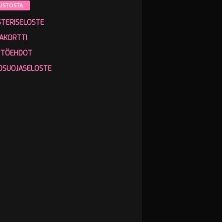
USTOSTA
STERISELOSTE
AKORTTI
TTÖEHDOT
OSUOJASELOSTE