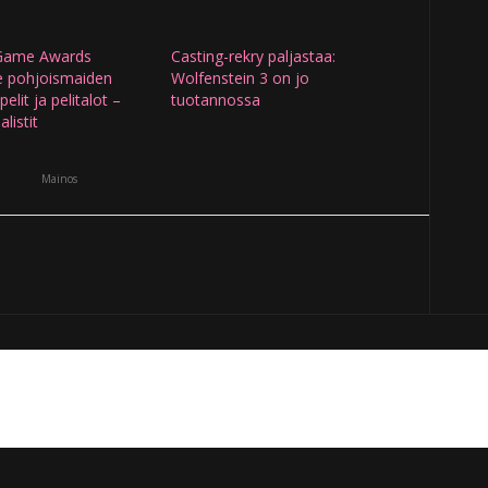
Game Awards
Casting-rekry paljastaa:
ee pohjoismaiden
Wolfenstein 3 on jo
elit ja pelitalot –
tuotannossa
alistit
Mainos