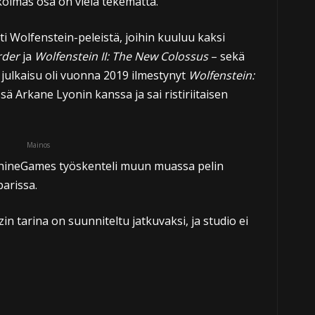
 kolmas osa on vielä tekemättä.
 Wolfenstein-peleistä, joihin kuuluu kaksi
rder
ja
Wolfenstein II: The New Colossus
– sekä
in julkaisu oli vuonna 2019 ilmestynyt
Wolfenstein:
ssä Arkane Lyonin kanssa ja sai ristiriitaisen
Mainos
hineGames työskenteli muun muassa pelin
arissa.
 tarina on suunniteltu jatkuvaksi, ja studio ei