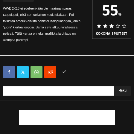
55
WWE 2K18 ei edelleenkään ole maailman paras
%
tappelupeli, eikä sen sellainen kuulu ollakaan. Peli
toisintaa amerikkalaista nahistelusaippuasarjaa, jonka
"juoni" kiertää looppia. Sama setti jatkuu virallisessa
KOKONAISPISTEET
pelissä. Tällä kertaa onneksi grafiikka ja ohjaus on
aiempaa parempi.