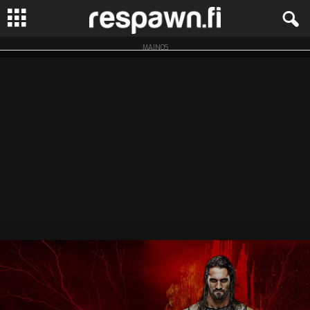
MAINOS
R
e
s
p
a
w
n
.
f