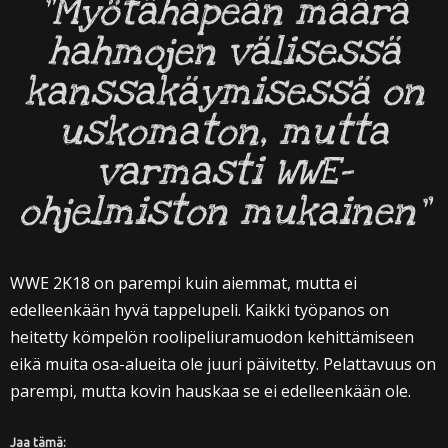
”Myötähäpeän määrä
hahmojen välisessä
kanssakäymisessä on
uskomaton, mutta
varmasti WWE-
ohjelmiston mukainen”
WWE 2K18 on parempi kuin aiemmat, mutta ei
edelleenkään hyvä tappelupeli. Kaikki työpanos on
heitetty kömpelön roolipeliuramuodon kehittämiseen
eikä muita osa-alueita ole juuri päivitetty. Pelattavuus on
parempi, mutta kovin hauskaa se ei edelleenkään ole.
Jaa tämä: