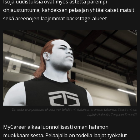
Isoja uudistuksia ovat myös astetta parempi
ohjaustuntuma, kahdeksan pelaajan yhtäaikaiset matsit
sekä areenojen laajemmat backstage-alueet.
Omasta ura-pelitilan ukosta voi tehdä minkälaisen transun tahansa. Tässä minun
äijäni: Haluuks Turpaan Smurffi.
MyCareer alkaa luonnollisesti oman hahmon
muokkaamisesta. Pelaajalla on todella laajat työkalut