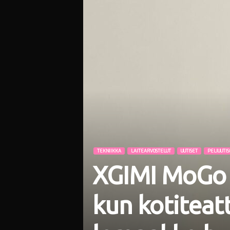
i
TEKNIIKKA
LAITEARVOSTELUT
UUTISET
PELIUUTIS
XGIMI MoGo 4
kun kotiteat