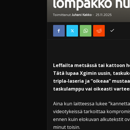
lompakko hu
Toimittanut
Juhani Kakko
-
25.11.2025
Leffailta metsässä tai kattoon
Tätä lupaa Xgimin uusin, tasku
tripla-laseria ja ”oikeaa” musta
taskulamppu vai oikeasti varte
Aina kun laitteessa lukee ”kannetta
videotykeissä tarkoittaa kompromis
ennen kuin elokuvan alkutekstit ov
minut toisin.