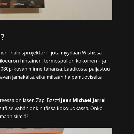
i?
nen ”halpisprojektori”, jota myydään Wishissä
kiloeuron hintainen, termospullon kokoinen – ja
 1080p-kuvan minne tahansa. Laatikosta paljastuu
ättävän jämäkältä, eikä miltään halpamuoviselta
itteessa on laser. Zap! Bzzzt!
Jean Michael Jarre
!
ja sitä se vähän onkin tässä kokoluokassa. Onko
maan silmiä?