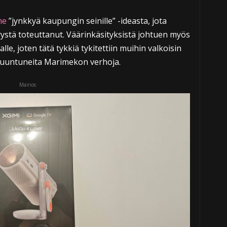
me
”jynkkyä kaupungin seinille” -ideasta, jota
ystä toteuttanut. Väärinkäsityksistä johtuen myös
le, joten tätä tykkiä tykitettiin muihin valkoisin
ppuuntuneita Marimekon verhoja.
Mainos