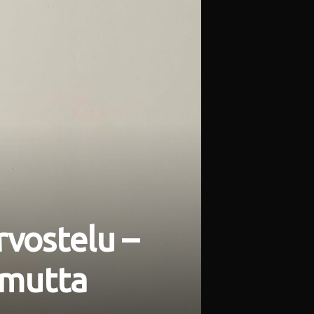
rvostelu –
 mutta