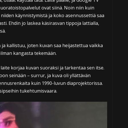
 osaat käyttää tätä. Laite päälle, ja Google TV
 suoratoistopalvelut ovat siinä. Noin niin kuin
ta niiden käynnistymistä ja koko asennussettiä saa
. Ehdin jo laskea käsirasvan tippoja lattialla,
sä.
 ja kallistuu, joten kuvan saa heijastettua vaikka
n ilman kangasta tekemään.
laite korjaa kuvan suoraksi ja tarkentaa sen itse.
on seinään – surrur, ja kuva oli yllättävän
rkennusrenkaita kuin 1990-luvun diaprojektorissa.
 sipseihin tukehtumisvaara.