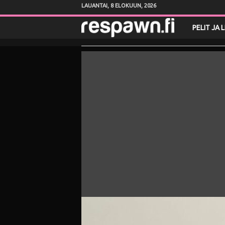
LAUANTAI, 8 ELOKUUN, 2026
R
PELIT JA 
e
s
p
a
w
n
.
f