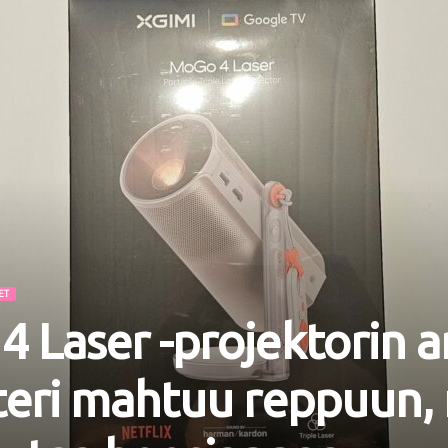
ET
 Laser -projektorin a
teri mahtuu reppuun,