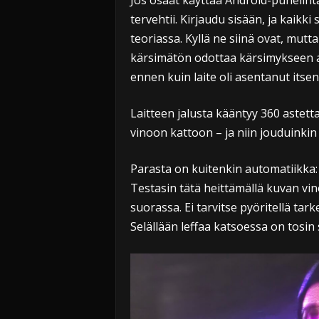
Jos osaat käyttää Android-puhelinta,
tervehtii. Kirjaudu sisään, ja kaikki
teoriassa. Kyllä ne siinä ovat, mut
kärsimätön odottaa kärsimykseen asti
ennen kuin laite oli asentanut itsen
Laitteen jalusta kääntyy 360 astetta
vinoon kattoon – ja niin jouduinki
Parasta on kuitenkin automatiikka: 
Testasin tätä heittämällä kuvan vino
suorassa. Ei tarvitse pyöritellä ta
Selällään leffaa katsoessa on tosin