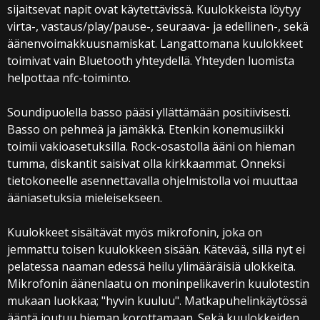
sijaitsevat napit ovat käytettävissä. Kuulokkeista löytyy
virta-, vastaus/play/pause-, seuraava- ja edellinen-, sekä
äänenvoimakkuusnamiskat. Langattomana kuulokkeet
toimivat vain Bluetooth yhteydellä. Yhteyden luomista
helpottaa nfc-toiminto.
Soundipuolella basso pääsi yllättämään positiivisesti.
Basso on pehmeä ja jämäkkä. Etenkin konemusiikki
toimii vakioasetuksilla. Rock-osastolla ääni on hieman
tumma, diskantit saisivat olla kirkkaammat. Onneksi
tietokoneelle asennettavalla ohjelmistolla voi muuttaa
ääniasetuksia mieleisekseen.
Kuulokkeet sisältävät myös mikrofonin, joka on
jemmattu toisen kuulokkeen sisään. Kätevää, sillä nyt ei
pelatessa naaman edessä heilu ylimääräisiä ulokkeita.
Mikrofonin äänenlaatu on moninpelikaverin kuulotestin
mukaan luokkaa; "hyvin kuuluu". Matkapuhelinkäytössä
ääntä joutuu hieman korottamaan. Sekä kuulokkeiden,