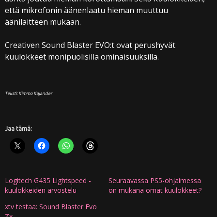
että mikrofonin äänenlaatu hieman muuttuu
äänilaitteen mukaan.
Creativen Sound Blaster EVO:t ovat perushyvät
kuulokkeet monipuolisilla ominaisuuksilla.
Teksti: Kimmo Kajander
Jaa tämä:
Logitech G435 Lightspeed -
Seuraavassa PS5-ohjaimessa
kuulokkeiden arvostelu
on mukana omat kuulokkeet?
xtv testaa: Sound Blaster Evo
Zx