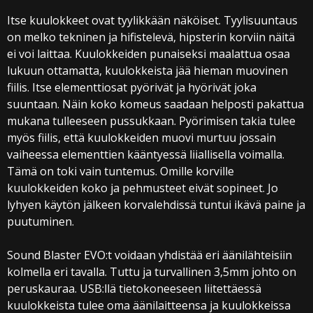
Itse kuulokkeet ovat tyylikkään näköiset. Tyylisuuntaus
on melko tekninen ja hifistelevä, hipsterin korviin näitä
ei voi laittaa. Kuulokkeiden punaiseksi maalattua osaa
lukuun ottamatta, kuulokkeista jää hieman muovinen
fiilis. Itse elementtiosat pyörivät ja hyörivät joka
suuntaan. Näin koko komeus saadaan helposti pakattua
mukana tulleeseen pussukkaan. Pyörimisen takia tulee
myös fiilis, että kuulokkeiden muovi murtuu jossain
vaiheessa elementtien kääntyessä liiallisella voimalla.
Tämä on toki vain tuntemus. Omille korville
kuulokkeiden koko ja pehmusteet eivät sopineet. Jo
lyhyen käytön jälkeen korvalehdissä tuntui ikävä paine ja
puutuminen.
Sound Blaster EVO:t voidaan yhdistää eri äänilähteisiin
kolmella eri tavalla. Tuttu ja turvallinen 3,5mm johto on
peruskauraa. USB:llä tietokoneeseen liitettäessä
kuulokkeista tulee oma äänilaitteensa ja kuulokkeissa