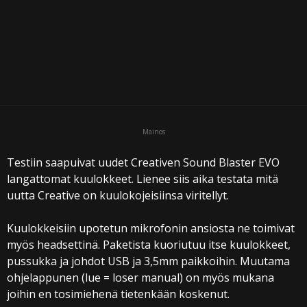
i
Mainos
Testiin saapuivat uudet Creativen Sound Blaster EVO
langattomat kuulokkeet. Lienee siis aika testata mitä
uutta Creative on kuulokojeisiinsa viritellyt.
Kuulokkeisiin upotetun mikrofonin ansiosta ne toimivat
myös headsettinä. Paketista kuoriutuu itse kuulokkeet,
pussukka ja johdot USB ja 3,5mm paikkoihin. Muutama
ohjelappunen (lue = loser manual) on myös mukana
joihin en tosimiehenä tietenkään koskenut.