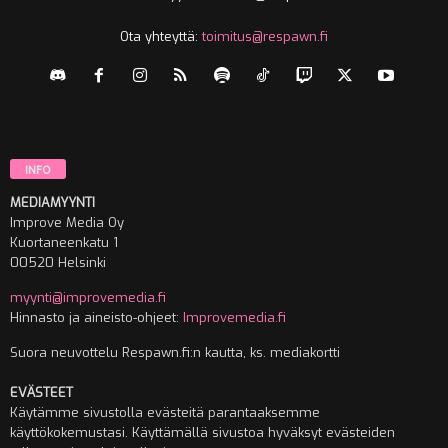
Ota yhteyttä:
toimitus@respawn.fi
INFO
MEDIAMYYNTI
Improve Media Oy
Kuortaneenkatu 1
00520 Helsinki
myynti@improvemedia.fi
Hinnasto ja aineisto-ohjeet:
Improvemedia.fi
Suora neuvottelu Respawn.fi:n kautta, ks. mediakortti
EVÄSTEET
Käytämme sivustolla evästeitä parantaaksemme
käyttökokemustasi. Käyttämällä sivustoa hyväksyt evästeiden