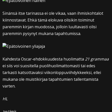
Sinänsä itse tarinassa ei ole vikaa, vaan ihmiskohtalot
kiinnostavat. Ehkä tämä elokuva olisikin toiminut
paremmin kirjan muodossa, jolloin luultavasti olisi
paremmin pysynyt mukana tapahtumissa.
Kahdesta Oscar-ehdokkuudesta huolimatta
21 grammaa
ei siis voi suositella puolihuolimattomasti tai edes
tarkasti katsottavaksi viikonloppuviihdykkeeksi, ellei
mukana ole muistikirjaa tapahtumien tallentamista
varten.
HL
Jaa tämä: