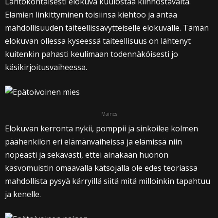
Lähtökohtaisesti elokuva kuulostaa kiinnostavalta.
Elämien linkittyminen toisiinsa kiehtoo ja antaa
mahdollisuuden taiteellissävytteiselle elokuvalle. Tämän
elokuvan ollessa kyseessä taiteellisuus on lähtenyt
kuitenkin pahasti keulimaan todennäköisesti jo
käsikirjoitusvaiheessa.
Mainos
Elokuvan kerronta nykii, pomppii ja sinkoilee kolmen
päähenkilön eri elämänvaiheissa ja elämissä niin
nopeasti ja sekavasti, ettei ainakaan huonon
kasvomuistin omaavalla katsojalla ole edes teoriassa
mahdollista pysyä kärryillä siitä mitä milloinkin tapahtuu
ja kenelle.