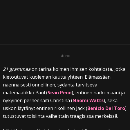
i
Mainos
21 grammaa
on tarina kolmen ihmisen kohtalosta, jotka
kietoutuvat kuoleman kautta yhteen. Elämässään
näennäisesti onnellinen, sydäntä tarvitseva
matemaatikko Paul (
Sean Penn
), entinen narkomaani ja
nykyinen perheenäiti Christina (
Naomi Watts
), sekä
uskon läytänyt entinen rikollinen Jack (
Benicio Del Toro
)
tutustuvat toisiinta vaiheittain traagisissa merkeissä.