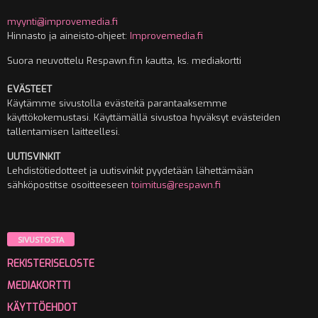
myynti@improvemedia.fi
Hinnasto ja aineisto-ohjeet:
Improvemedia.fi
Suora neuvottelu Respawn.fi:n kautta, ks. mediakortti
EVÄSTEET
Käytämme sivustolla evästeitä parantaaksemme
käyttökokemustasi. Käyttämällä sivustoa hyväksyt evästeiden
tallentamisen laitteellesi.
UUTISVINKIT
Lehdistötiedotteet ja uutisvinkit pyydetään lähettämään
sähköpostitse osoitteeseen
toimitus@respawn.fi
SIVUSTOSTA
REKISTERISELOSTE
MEDIAKORTTI
KÄYTTÖEHDOT