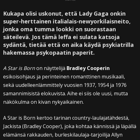
Kukapa olisi uskonut, että Lady Gaga onkin
super-herttainen italialais-newyorkilaisneito,
jonka oma tumma lookki on suorastaan
säteilevä. Jos tämä leffa ei sulata katsoja
sydäntä, tietää että on aika käydä psykiatrilla
hakemassa psykopaatin paperit.
A Star is Born
on näyttelijä
Bradley Cooperin
esikoisohjaus ja perinteinen romanttinen musikaali,
sekä uudelleenlämmittely vuosien 1937, 1954 ja 1976
samannimisistä elokuvista. Aihe ei siis ole uusi, mutta
näkökulma on kivan nykyaikainen.
A Star is Born kertoo tarinan country-laulajatähdestä,
Jackista (Bradley Cooper), joka kohtaa kännissä ja läpällä
elämänsä rakkauden, burleskilaulaja-tarjoilija Allyn