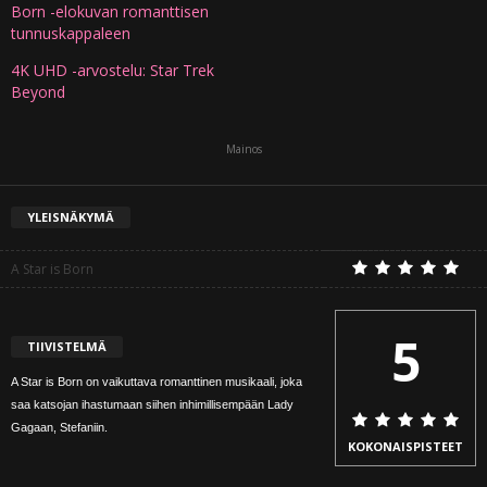
Born -elokuvan romanttisen
tunnuskappaleen
4K UHD -arvostelu: Star Trek
Beyond
Mainos
YLEISNÄKYMÄ
A Star is Born
5
TIIVISTELMÄ
A Star is Born on vaikuttava romanttinen musikaali, joka
saa katsojan ihastumaan siihen inhimillisempään Lady
Gagaan, Stefaniin.
KOKONAISPISTEET