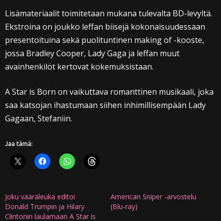
Lisämateriaalit toimitetaan mukana tulevalta BD-levyltä.
Ekstroina on joukko leffan biisejä kokonaisuudessaan
presentoituina sekä puolituntinen making of -kooste,
jossa Bradley Cooper, Lady Gaga ja leffan muut
avainhenkilöt kertovat kokemuksistaan.
A Star is Born on vaikuttava romanttinen musikaali, joka
saa katsojan ihastumaan siihen inhimillisempään Lady
Gagaan, Stefaniin.
Jaa tämä:
Joku vääräleuka editoi
American Sniper -arvostelu
Donald Trumpin ja Hilary
(Blu-ray)
Clintonin laulamaan A Star is