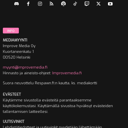
INFO
MEDIAMYYNTI
Improve Media Oy
Kuortaneenkatu 1
00520 Helsinki
myynti@improvemedia.fi
Hinnasto ja aineisto-ohjeet:
Improvemedia.fi
Suora neuvottelu Respawn.fi:n kautta, ks. mediakortti
EVÄSTEET
Käytämme sivustolla evästeitä parantaaksemme
käyttökokemustasi. Käyttämällä sivustoa hyväksyt evästeiden
tallentamisen laitteellesi.
UUTISVINKIT
Lehdistötiedotteet ja uutisvinkit pyydetään lähettämään