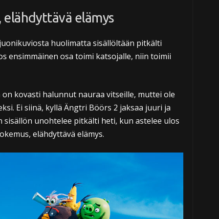
 elähdyttävä elämys
uonikuviosta huolimatta sisällöltään pitkälti
 ensimmäinen osa toimi katsojalle, niin toimii
a on kovasti halunnut nauraa vitseille, muttei ole
i. Ei siinä, kyllä Ängtri Böörs 2 jaksaa juuri ja
an sisällön unohtelee pitkälti heti, kun astelee ulos
kokemus, elähdyttävä elämys.