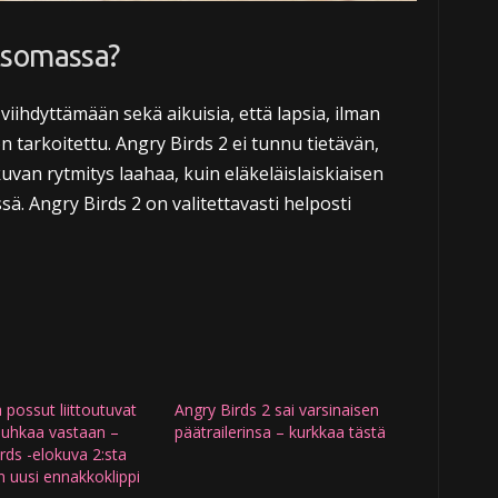
tsomassa?
iihdyttämään sekä aikuisia, että lapsia, ilman
on tarkoitettu. Angry Birds 2 ei tunnu tietävän,
okuvan rytmitys laahaa, kuin eläkeläislaiskiaisen
. Angry Birds 2 on valitettavasti helposti
a possut liittoutuvat
Angry Birds 2 sai varsinaisen
 uhkaa vastaan –
päätrailerinsa – kurkkaa tästä
rds -elokuva 2:sta
in uusi ennakkoklippi