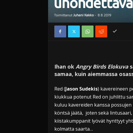
unohdettava 
Toimittanut
Juhani Kakko
-
8.8.2019
Ihan ok
Angry Birds Elokuva
s
samaa, kuin aiemmassa osass
Red (
Jason Sudekis
) kavereineen pe
kiukkua potenut Red on juhlittu sank
kuluu kavereiden kanssa possujen pi
köntsä jäätä, joten sekä lintusaari
kiistakumppanit lyövät hynttyyt yht
kolmatta saarta…