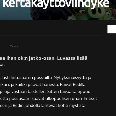
kertakäyttöviihdyke
Mainos
aa ihan ok:n jatko-osan. Luvassa lisää
a.
lasti lintusaaren possuilta. Nyt yksinäisyyttä ja
ari, ja kaikki pitävät hänestä. Päivät Redillä
loja vastaan taistellen. Sitten taivaalta tippuu
, että possusaari saavat ulkopuolisen uhan. Entiset
een ja Redin johdolla lähtevät kohti mystistä