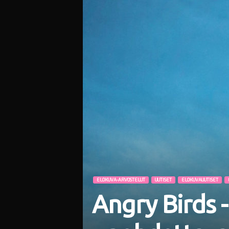
i
ELOKUVA-ARVOSTELUT
UUTISET
ELOKUVAUUTISET
Angry Birds -