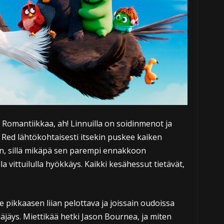
? Romantiikkaa, ah! Linnuilla on soidinmenot ja
 Red lähtökohtaisesti itsekin puskee kaiken
an, sillä mikäpä sen parempi ennakkoon
 vittuilulla hyökkäys. Kaikki kesähessut tietävät,
e pikkaasen liian pelottava ja joissain oudoissa
läjäys. Miettikää hetki Jason Bournea, ja miten