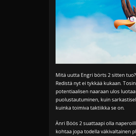
Mitä uutta Engri börts 2 sitten tuo
Redistä nyt ei tykkää kukaan. Tosin
potentiaalisen naaraan ulos luota
puolustautuminen, kuin sarkastisella
kuinka toimiva taktiikka se on.
Änri Böös 2 suattaapi olla naperoill
kohtaa jopa todella väkivaltainen p