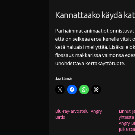
Kannattaako käydä ka
Parhaimmat animaatiot onnistuvat v
että on selkeää eroa kenelle vitsit 
ketä haluaisi miellyttää. Lisäksi el
flossaus makkarissa vaimonsa edessä
unohdettava kertakäyttötuote.
Jaa tämä:
Blu-ray-arvostelu: Angry
Linnut j
Birds
yhteistä
Angry Bi
julkaisti