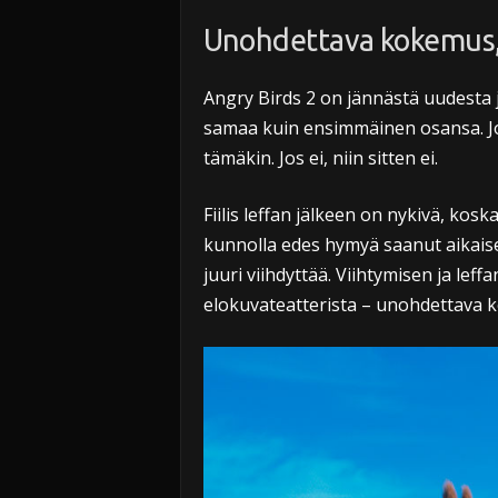
Unohdettava kokemus,
Angry Birds 2 on jännästä uudesta j
samaa kuin ensimmäinen osansa. Jos
tämäkin. Jos ei, niin sitten ei.
Fiilis leffan jälkeen on nykivä, kosk
kunnolla edes hymyä saanut aikaiseks
juuri viihdyttää. Viihtymisen ja leff
elokuvateatterista – unohdettava 