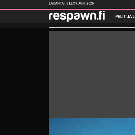
LAUANTAI, 8 ELOKUUN, 2026
R
PELIT JA 
e
s
p
a
w
n
.
f