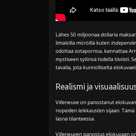
Lähes 50 miljoonaa dollaria maksa
limaisilla möröillä kuten
Independe
odottaa sotapornoa, kannattaa Arriv
mystiseen syliinsä todella tiiviisti
tavalla, jota kunnolliselta elokuvae
Realismi ja visuaalisuu
Villeneuve on panostanut elokuvan v
nopeiden leikkausten sijaan. Tämä t
läsnä tilanteessa.
Villeneuven panostus elokuvaan on 