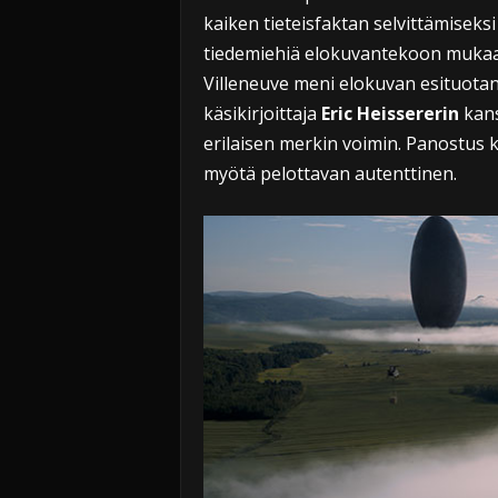
kaiken tieteisfaktan selvittämiseksi
tiedemiehiä elokuvantekoon mukaan, j
Villeneuve meni elokuvan esituotann
käsikirjoittaja
Eric Heissererin
kans
erilaisen merkin voimin. Panostus ka
myötä pelottavan autenttinen.