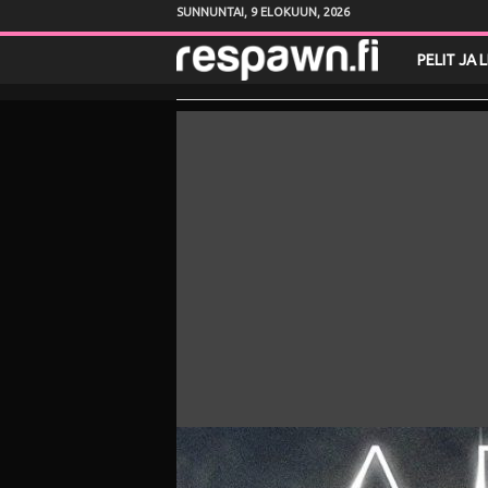
SUNNUNTAI, 9 ELOKUUN, 2026
R
PELIT JA 
e
s
p
a
w
n
.
f