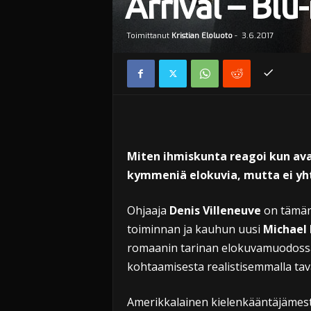
Arrival – Blu
Toimittanut
Kristian Eloluoto
-
3.6.2017
Miten ihmiskunta reagoi kun ava
kymmeniä elokuvia, mutta ei yht
Ohjaaja
Denis Villeneuve
on tämän 
toiminnan ja kauhun uusi
Michael
romaanin tarinan elokuvamuodossa
kohtaamisesta realistisemmalla tava
Amerikkalainen kielenkääntäjämesta