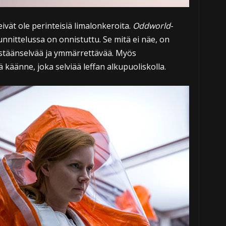
ivät ole perinteisiä limalonkeroita.
Oddworld
-
unnittelussa on onnistuttu. Se mitä ei näe, on
estäänselvää ja ymmärrettävää. Myös
 käänne, joka selviää leffan alkupuoliskolla.