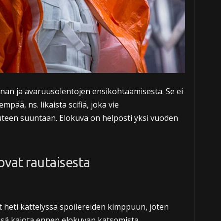
nnan ja avaruusolentojen ensikohtaamisesta. Se ei
mpää, ns. likaista scifiä, joka vie
uuteen suuntaan. Elokuva on helposti yksi vuoden
ovat rautaisesta
t heti kättelyssä spoilereiden kimppuun, joten
ssä kajota ennen elokuvan katsomista.