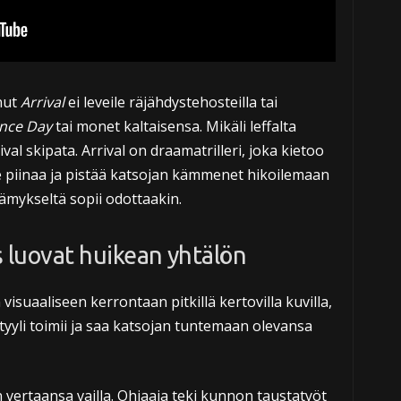
nut
Arrival
ei leveile räjähdystehosteilla tai
nce Day
tai monet kaltaisensa. Mikäli leffalta
al skipata. Arrival on draamatrilleri, joka kietoo
. Se piinaa ja pistää katsojan kämmenet hikoilemaan
lämykseltä sopii odottaakin.
s luovat huikean yhtälön
isuaaliseen kerrontaan pitkillä kertovilla kuvilla,
yyli toimii ja saa katsojan tuntemaan olevansa
vertaansa vailla. Ohjaaja teki kunnon taustatyöt