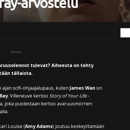
-ray-arvostelu
Mainos
ruusolennot tulevat? Aiheesta on tehty
ään tällaista.
ajan scifi-ohjaajalupaus, kuten
James Wan
on
 Bay
. Villeneuve kertoo
Story of Your Life
-
, joka puolestaan kertoo avaruusmörrien
lla.
ri Louise (
Amy Adams
) joutuu keskeyttämään