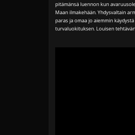
pitämänsä luennon kun avaruusole
Maan ilmakehään. Yhdysvaltain armei
paras ja omaa jo aiemmin käydyst
turvaluokituksen. Louisen tehtävänä