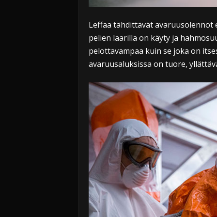
Leffaa tähdittävät avaruusolennot e
pelien laarilla on käyty ja hahmosu
pelottavampaa kuin se joka on its
avaruusaluksissa on tuore, yllättävä