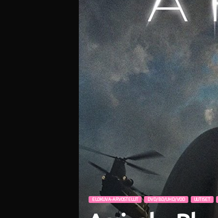
i
ELOKUVA-ARVOSTELUT
DVD/BD/UHD/VOD
UUTISET