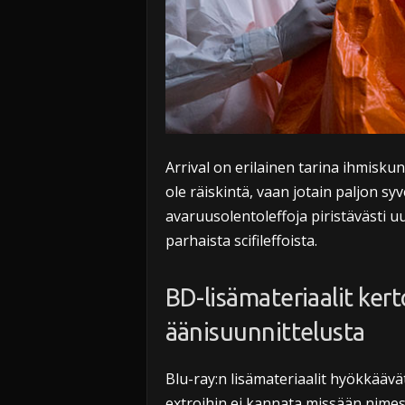
Arrival on erilainen tarina ihmisku
ole räiskintä, vaan jotain paljon syve
avaruusolentoleffoja piristävästi 
parhaista scifileffoista.
BD-lisämateriaalit kert
äänisuunnittelusta
Blu-ray:n lisämateriaalit hyökkäävä
extroihin ei kannata missään nime