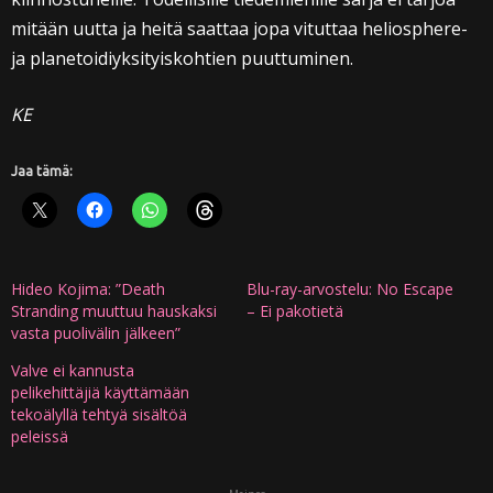
mitään uutta ja heitä saattaa jopa vituttaa heliosphere-
ja planetoidiyksityiskohtien puuttuminen.
KE
Jaa tämä:
Hideo Kojima: ”Death
Blu-ray-arvostelu: No Escape
Stranding muuttuu hauskaksi
– Ei pakotietä
vasta puolivälin jälkeen”
Valve ei kannusta
pelikehittäjiä käyttämään
tekoälyllä tehtyä sisältöä
peleissä