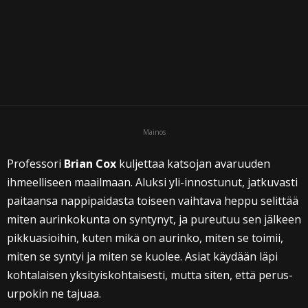
i
Mainos
Professori
Brian Cox
kuljettaa katsojan avaruuden
ihmeelliseen maailmaan. Aluksi yli-innostunut, jatkuvasti
paitaansa nappipaidasta toiseen vaihtava heppu selittää
miten aurinkokunta on syntynyt, ja pureutuu sen jälkeen
pikkuasioihin, kuten mikä on aurinko, miten se toimii,
miten se syntyi ja miten se kuolee. Asiat käydään läpi
kohtalaisen yksityiskohtaisesti, mutta siten, että perus-
urpokin ne tajuaa.