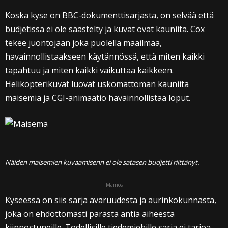
Koska kyse on BBC-dokumenttisarjasta, on selvää että
budjetissa ei ole säästelty ja kuvat ovat kauniita. Cox
tekee juontojaan joka puolella maailmaa,
havainnollistaakseen käytännössä, että miten kaikki
tapahtuu ja miten kaikki vaikuttaa kaikkeen.
Helikopterikuvat luovat uskomattoman kauniita
maisemia ja CGI-animaatio havainnollistaa loput.
Näiden maisemien kuvaamisenn ei ole satasen budjetti riittänyt.
Mainos
Kyseessä on siis sarja avaruudesta ja aurinkokunnasta,
joka on ehdottomasti parasta antia aiheesta
kiinnostuneille. Todellisille tiedemiehille sarja ei tarjoa