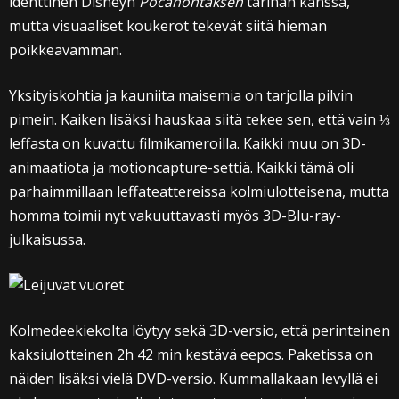
identtinen Disneyn
Pocahontaksen
tarinan kanssa,
mutta visuaaliset koukerot tekevät siitä hieman
poikkeavamman.
Yksityiskohtia ja kauniita maisemia on tarjolla pilvin
pimein. Kaiken lisäksi hauskaa siitä tekee sen, että vain ⅓
leffasta on kuvattu filmikameroilla. Kaikki muu on 3D-
animaatiota ja motioncapture-settiä. Kaikki tämä oli
parhaimmillaan leffateattereissa kolmiulotteisena, mutta
homma toimii nyt vakuuttavasti myös 3D-Blu-ray-
julkaisussa.
Kolmedeekiekolta löytyy sekä 3D-versio, että perinteinen
kaksiulotteinen 2h 42 min kestävä eepos. Paketissa on
näiden lisäksi vielä DVD-versio. Kummallakaan levyllä ei