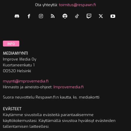
Ota yhteyttä:
toimitus@respawn.fi
INFO
MEDIAMYYNTI
Improve Media Oy
Kuortaneenkatu 1
00520 Helsinki
myynti@improvemedia.fi
Hinnasto ja aineisto-ohjeet:
Improvemedia.fi
Suora neuvottelu Respawn.fi:n kautta, ks. mediakortti
EVÄSTEET
Käytämme sivustolla evästeitä parantaaksemme
käyttökokemustasi. Käyttämällä sivustoa hyväksyt evästeiden
tallentamisen laitteellesi.