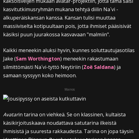
kaksoisveljen mukaan avatar-projektiin, jotta tämä saisi
kasvitutkimusryhmän mukana tehtyä diilin Na´vi -
alkuperäiskansan kanssa. Kansan tulisi muuttaa
massiiviselta kotipuultaan pois, jotta ihmiset pääsisivät
käsiksi puun juurakossa kasvavaan "malmiin".
Kaikki meneekin aluksi hyvin, kunnes soluttautujasotilas
Jake (
Sam Worthington
) meneekin rakastumaan
silmittömästi Na´vi-tyttö Neytiriin (
Zoë Saldana
) ja
samaan syssyyn koko heimoon.
Mainos
Avatar
in tarina on viehkeä. Se on klassinen, kultaista
käsikirjoituskaava noudattava satutarina ilkeistä
ihmisistä ja suuresta rakkaudesta. Tarina on jopa täysin