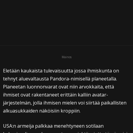
i
Mainos
Eletään kaukaista tulevaisuutta jossa ihmiskunta on
tehnyt aluevaltausta Pandora-nimisellä planeetalla.
Planeetan luonnonvarat ovat niin arvokkaita, että
ihmiset ovat rakentaneet erittäin kalliin avatar-
järjestelmän, jolla ihmisen mielen voi siirtää paikallisten
alkuasukkaiden näköisiin kroppiin.
USA:n armeija palkkaa menehtyneen sotilaan