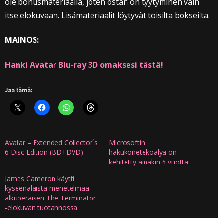
ole bonusmateriaalia, joten ostan on tyytyminen vain
itse elokuvaan. Lisämateriaalit löytyvät toisilta bokseilta.
MAINOS:
Hanki Avatar Blu-ray 3D omaksesi tästä!
Jaa tämä:
Avatar – Extended Collector´s
Microsoftin
6 Disc Edition (BD+DVD)
hakukonetekoälyä on
kehitetty ainakin 6 vuotta
James Cameron käytti
kyseenalaista menetelmää
alkuperäisen The Terminator
-elokuvan tuotannossa