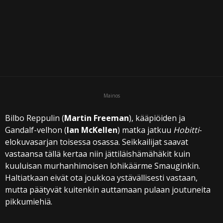
i
Mainos
Bilbo Reppulin (
Martin Freeman
), kääpiöiden ja
Gandalf-velhon (
Ian McKellen
) matka jatkuu
Hobitti
-
elokuvasarjan toisessa osassa. Seikkailijat saavat
vastaansa tällä kertaa niin jättiläishämähäkit kuin
kuuluisan murhanhimoisen lohikäärme Smauginkin.
Haltiatkaan eivät ota joukkoa ystävällisesti vastaan,
mutta päätyvät kuitenkin auttamaan pulaan joutuneita
pikkumiehiä.