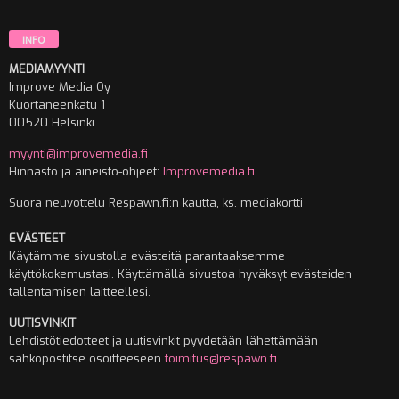
INFO
MEDIAMYYNTI
Improve Media Oy
Kuortaneenkatu 1
00520 Helsinki
myynti@improvemedia.fi
Hinnasto ja aineisto-ohjeet:
Improvemedia.fi
Suora neuvottelu Respawn.fi:n kautta, ks. mediakortti
EVÄSTEET
Käytämme sivustolla evästeitä parantaaksemme
käyttökokemustasi. Käyttämällä sivustoa hyväksyt evästeiden
tallentamisen laitteellesi.
UUTISVINKIT
Lehdistötiedotteet ja uutisvinkit pyydetään lähettämään
sähköpostitse osoitteeseen
toimitus@respawn.fi