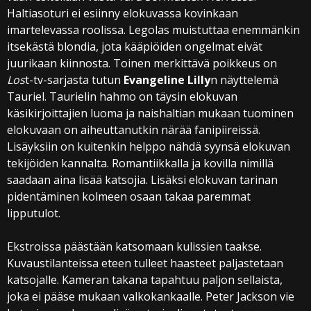
Haltiasoturi ei esiinny elokuvassa kovinkaan
imartelevassa roolissa. Legolas muistuttaa enemmänkin
itsekästä blondia, jota kääpiöiden ongelmat eivät
juurikaan kiinnosta. Toinen merkittävä poikkeus on
Los
t-tv-sarjasta tutun
Evangeline Lilly
n näyttelemä
Tauriel. Taurielin hahmo on täysin elokuvan
käsikirjoittajien luoma ja naishaltian mukaan tuominen
elokuvaan on aiheuttanutkin närää fanipiireissä.
Lisäyksiin on kuitenkin helppo nähdä syynsä elokuvan
tekijöiden kannalta. Romantiikkalla ja kovilla nimillä
saadaan aina lisää katsojia. Lisäksi elokuvan tarinan
pidentäminen kolmeen osaan takaa paremmat
lipputulot.
Ekstroissa päästään katsomaan kulissien taakse.
Kuvaustilanteissa eteen tulleet haasteet paljastetaan
katsojalle. Kameran takana tapahtuu paljon sellaista,
joka ei pääse mukaan valkokankaalle. Peter Jackson vie