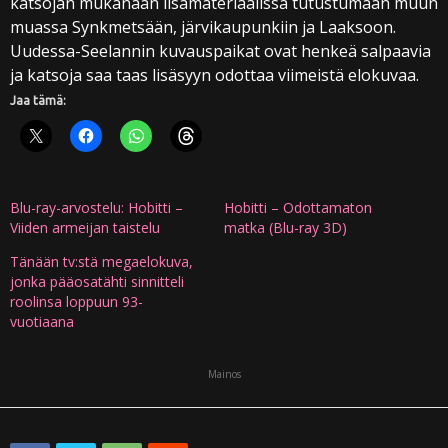
katsojan mukanaan lisämateriaalissa tutustumaan muun
muassa Synkmetsään, järvikaupunkiin ja Laaksoon.
Uudessa-Seelannin kuvauspaikat ovat henkeä salpaavia
ja katsoja saa taas lisäsyyn odottaa viimeistä elokuvaa.
Jaa tämä:
Blu-ray-arvostelu: Hobitti –
Hobitti – Odottamaton
Viiden armeijan taistelu
matka (Blu-ray 3D)
Tänään tv:stä megaelokuva,
jonka pääosatähti sinnitteli
roolinsa loppuun 93-
vuotiaana
Mainos