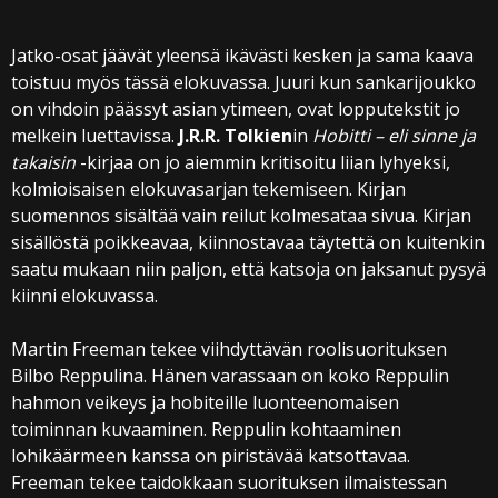
Jatko-osat jäävät yleensä ikävästi kesken ja sama kaava
toistuu myös tässä elokuvassa. Juuri kun sankarijoukko
on vihdoin päässyt asian ytimeen, ovat lopputekstit jo
melkein luettavissa.
J.R.R. Tolkien
in
Hobitti – eli sinne ja
takaisin
-kirjaa on jo aiemmin kritisoitu liian lyhyeksi,
kolmioisaisen elokuvasarjan tekemiseen. Kirjan
suomennos sisältää vain reilut kolmesataa sivua. Kirjan
sisällöstä poikkeavaa, kiinnostavaa täytettä on kuitenkin
saatu mukaan niin paljon, että katsoja on jaksanut pysyä
kiinni elokuvassa.
Martin Freeman tekee viihdyttävän roolisuorituksen
Bilbo Reppulina. Hänen varassaan on koko Reppulin
hahmon veikeys ja hobiteille luonteenomaisen
toiminnan kuvaaminen. Reppulin kohtaaminen
lohikäärmeen kanssa on piristävää katsottavaa.
Freeman tekee taidokkaan suorituksen ilmaistessan