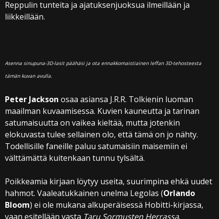
Reppulin tunteita ja ajatuksenjuoksua ilmeillään ja
liikkeillään.
Asenna sinupuna-3D-lasit päähäsi ja ota ennakkomaistiainen leffan 3D-tehosteesta
tämän kuvan avulla.
Peter Jackson
osaa asiansa J.R.R. Tolkienin luoman
maailman kuvaamisessa. Kuvien kauneutta ja tarinan
satumaisuutta on vaikea kieltää, mutta jotenkin
elokuvasta tulee sellainen olo, että tämä on jo nähty.
Todellisille faneille paluu satumaisiin maisemiin ei
välttämättä kuitenkaan tunnu tylsältä.
Poikkeamia kirjaan löytyy useita, suurimpina ehkä uudet
hahmot. Vaaleatukkainen unelma Legolas (
Orlando
Bloom
) ei ole mukana alkuperäisessä Hobitti-kirjassa,
vaan esitellään vasta
Taru Sormusten Herrassa
.