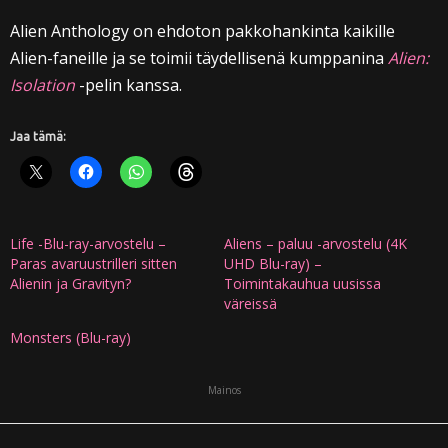
Alien Anthology on ehdoton pakkohankinta kaikille
Alien-faneille ja se toimii täydellisenä kumppanina
Alien:
Isolation
-pelin kanssa.
Jaa tämä:
Life -Blu-ray-arvostelu –
Aliens – paluu -arvostelu (4K
Paras avaruustrilleri sitten
UHD Blu-ray) –
Alienin ja Gravityn?
Toimintakauhua uusissa
väreissä
Monsters (Blu-ray)
Mainos