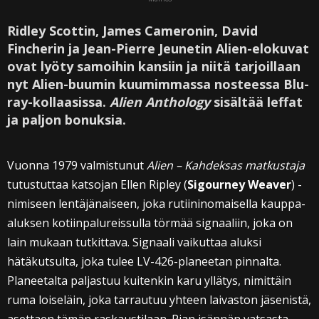
Ridley Scottin, James Cameronin, David
Fincherin ja Jean-Pierre Jeunetin Alien-elokuvat
ovat lyöty samoihin kansiin ja niitä tarjoillaan
nyt Alien-buumin kuumimmassa nosteessa Blu-
ray-kollaasissa.
Alien Anthology
sisältää leffat
ja paljon bonuksia.
Vuonna 1979 valmistunut
Alien – Kahdeksas matkustaja
tutustuttaa katsojan Ellen Ripley (
Sigourney Weaver
) -
nimiseen lentäjänaiseen, joka rutiininomaisella kauppa-
aluksen kotiinpalureissulla törmää signaaliin, joka on
lain mukaan tutkittava. Signaali vaikuttaa aluksi
hätäkutsulta, joka tulee LV-426-planeetan pinnalta.
Planeetalta paljastuu kuitenkin karu yllätys, nimittäin
ruma loiseläin, joka tarrautuu yhteen laivaston jäsenistä,