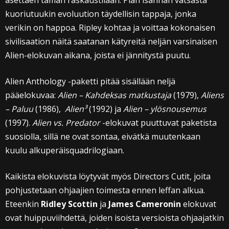
asettaen tämän raskaustilaan. Pian isännän vatsasta
kuoriutuukin evoluution täydellisin tappaja, jonka
verikin on happoa. Ripley kohtaa ja voittaa kokonaisen
sivilisaation näitä saatanan kätyreitä neljän varsinaisen
Alien-elokuvan aikana, joista ei jännitystä puutu.
Alien Anthology -paketti pitää sisällään neljä
pääelokuvaa:
Alien – Kahdeksas matkustaja
(1979),
Aliens
– Paluu
(1986),
Alien³
(1992) ja
Alien – ylösnousemus
(1997).
Alien vs. Predator
-elokuvat puuttuvat paketista
suosiolla, sillä ne ovat sontaa, eivätkä muutenkaan
kuulu alkuperäisquadrilogiaan.
Kaikista elokuvista löytyvät myös Directors Cutit, joita
pohjustetaan ohjaajien toimesta ennen leffan alkua.
Eteenkin
Ridley Scottin
ja
James Cameronin
elokuvat
ovat huippuviihdettä, joiden isoista versioista ohjaajatkin