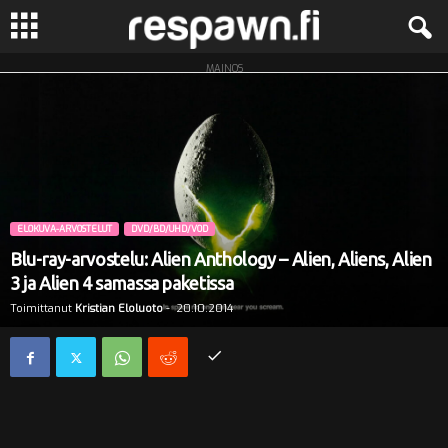
MAINOS
R
e
s
p
ELOKUVA-ARVOSTELUT
DVD/BD/UHD/VOD
a
Blu-ray-arvostelu: Alien Anthology – Alien, Aliens, Alien
3 ja Alien 4 samassa paketissa
w
Toimittanut
Kristian Eloluoto
-
20.10.2014
n
.
f