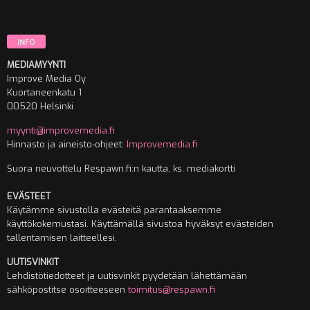
INFO
MEDIAMYYNTI
Improve Media Oy
Kuortaneenkatu 1
00520 Helsinki
myynti@improvemedia.fi
Hinnasto ja aineisto-ohjeet:
Improvemedia.fi
Suora neuvottelu Respawn.fi:n kautta, ks. mediakortti
EVÄSTEET
Käytämme sivustolla evästeitä parantaaksemme
käyttökokemustasi. Käyttämällä sivustoa hyväksyt evästeiden
tallentamisen laitteellesi.
UUTISVINKIT
Lehdistötiedotteet ja uutisvinkit pyydetään lähettämään
sähköpostitse osoitteeseen
toimitus@respawn.fi