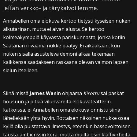
leffan verkko- ja tärykalvoillemme.
Annabellen oma elokuva kertoo tietysti kyseisen nuken
alkutarinan, mutta ei aivan alusta. Se kertoo
kolmeakymppiä käyvästä pariskunnasta, jonka kotiin
Saatanan riivaama nukke päätyy. Ei aikaakaan, kun
nuken sisällä asusteleva demoni alkaa tekemään
kaikkensa saadakseen raskaana olevan vaimon lapsen
sielun itselleen.
Siinä missä
James Wan
in ohjaama
Kirottu
sai paskat
housuun ja pitkiä vilunväreitä elokuvateatterin
kätköissä, ei Annabellen oma elokuva onnistu siinä
lähellekään yhtä hyvin. Rottaisen näköinen nukke osaa
kyllä olla puistattava ilmestys, eteenkin bassovoittoisen
tausta-ambienssin kera, mutta muilta osin klaffivirheitä