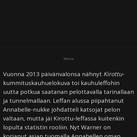
i
Mainos
Vuonna 2013 päivänvalonsa nähnyt
Kirottu
-
kummituskauhuelokuva toi kauhuleffohin
uutta potkua saatanan pelottavalla tarinallaan
ja tunnelmallaan. Leffan alussa piipahtanut
Annabelle-nukke johdatteli katsojat pelon
valtaan, mutta jäi Kirottu-leffassa kuitenkin
lopulta statistin rooliin. Nyt Warner on
korjanut asian tuomalla Annabellen oman