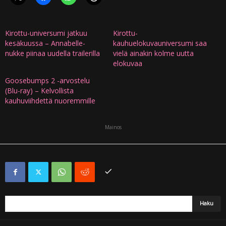
Kirottu-universumi jatkuu
Kirottu-
kesäkuussa – Annabelle-
kauhuelokuvauniversumi saa
nukke piinaa uudella trailerilla
vielä ainakin kolme uutta
elokuvaa
Goosebumps 2 -arvostelu
(Blu-ray) – Kelvollista
kauhuviihdettä nuoremmille
Mainos