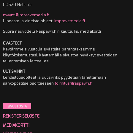
00520 Helsinki
myynti@improvemedia.fi
Hinnasto ja aineisto-ohjeet:
Improvemedia.fi
Suora neuvottelu Respawn.fi:n kautta, ks. mediakortti
EVÄSTEET
Käytämme sivustolla evästeitä parantaaksemme
käyttökokemustasi. Käyttämällä sivustoa hyväksyt evästeiden
tallentamisen laitteellesi.
UUTISVINKIT
Lehdistötiedotteet ja uutisvinkit pyydetään lähettämään
sähköpostitse osoitteeseen
toimitus@respawn.fi
SIVUSTOSTA
REKISTERISELOSTE
MEDIAKORTTI