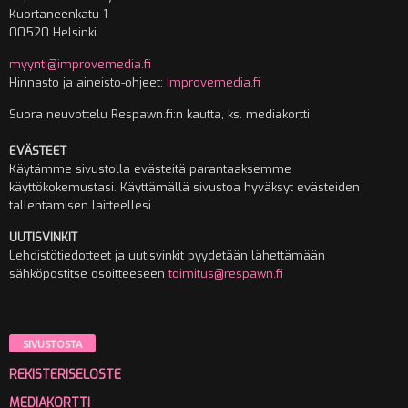
Kuortaneenkatu 1
00520 Helsinki
myynti@improvemedia.fi
Hinnasto ja aineisto-ohjeet:
Improvemedia.fi
Suora neuvottelu Respawn.fi:n kautta, ks. mediakortti
EVÄSTEET
Käytämme sivustolla evästeitä parantaaksemme
käyttökokemustasi. Käyttämällä sivustoa hyväksyt evästeiden
tallentamisen laitteellesi.
UUTISVINKIT
Lehdistötiedotteet ja uutisvinkit pyydetään lähettämään
sähköpostitse osoitteeseen
toimitus@respawn.fi
SIVUSTOSTA
REKISTERISELOSTE
MEDIAKORTTI