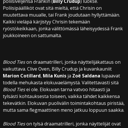
poliisiveljensä Frankin (
Billy Crudup
) luokse.
Poliisipäälliköt ovat sitä mieltä, että Chrisin on
muutettava muualle, tai Frank joudutaan hyllyttämään.
Kaikki vieläpä kärjistyy Chrisin tekemään
ryöstökeikkaan, jonka välittömässä läheisyydessä Frank
joukkoineen on sattumalta.
Blood Ties
on draamatrilleri, jonka näyttelijäkattaus on
vaikuttava. Clive Oven, Billy Crudup ja kuvankauniit
Marion Cotillard
,
Mila Kunis
ja
Zoë Saldana
lupaavat
todella mehukasta elokuvaelämystä. Valitettavasti sitä
Blood Ties
ei ole. Elokuvan tarna vatvoo hitaasti ja
tylsästi kohtauksesta toiseen, vaikka tähdet kaikkensa
tekevätkin. Elokuvan puolivälin toimintakohtaus piristää,
mutta sama flegmaattinen meno jatkuu loppuun saakka.
Blood Ties
on tylsä draamatrilleri, jonka näyttelijät ovat