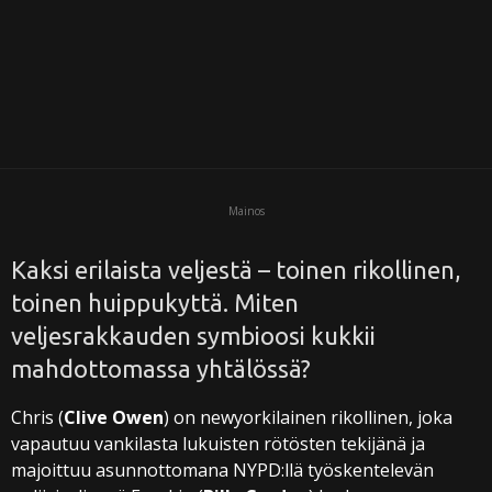
i
Mainos
Kaksi erilaista veljestä – toinen rikollinen,
toinen huippukyttä. Miten
veljesrakkauden symbioosi kukkii
mahdottomassa yhtälössä?
Chris (
Clive Owen
) on newyorkilainen rikollinen, joka
vapautuu vankilasta lukuisten rötösten tekijänä ja
majoittuu asunnottomana NYPD:llä työskentelevän