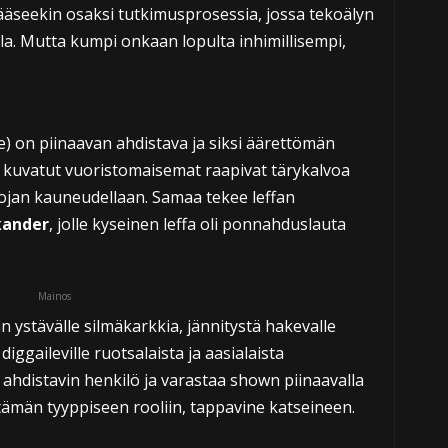
pääseekin osaksi tutkimusprosessia, jossa tekoälyn
illa. Mutta kumpi onkaan lopulta inhimillisempi,
e) on piinaavan ahdistava ja siksi äärettömän
 kuvatut vuoristomaisemat raapivat tärykalvoa
ojan kauneudellaan. Samaa tekee leffan
ikander
, jolle kyseinen leffa oli ponnahduslauta
Mainos
fin ystävälle silmäkarkkia, jännitystä hakevalle
iggaileville ruotsalaista ja aasialaista
 ahdistavin henkilö ja varastaa shown piinaavalla
tämän tyyppiseen rooliin, tappavine katseineen.