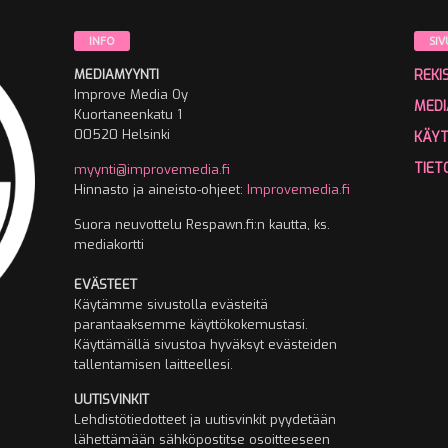
INFO
SIV
MEDIAMYYNTI
REKI
Improve Media Oy
MEDI
Kuortaneenkatu 1
00520 Helsinki
KÄY
TIET
myynti@improvemedia.fi
Hinnasto ja aineisto-ohjeet:
Improvemedia.fi
Suora neuvottelu Respawn.fi:n kautta, ks.
mediakortti
EVÄSTEET
Käytämme sivustolla evästeitä
parantaaksemme käyttökokemustasi.
Käyttämällä sivustoa hyväksyt evästeiden
tallentamisen laitteellesi.
UUTISVINKIT
Lehdistötiedotteet ja uutisvinkit pyydetään
lähettämään sähköpostitse osoitteeseen