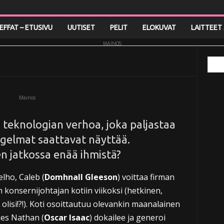
stelu: Ex-Machina
LEFFAT – ETUSIVU
UUTISET
PELIT
ELOKUVAT
LAITTEET 
MAINOS
Mainos
a teknologian verhoa, joka paljastaa
ngelmat saattavat näyttää.
en jatkossa enää ihmistä?
lho, Caleb (
Domhnall Gleeson
) voittaa firman
konsernijohtajan kotiin viikoksi (hetkinen,
olisi!?!). Koti osoittautuu olevankin maanalainen
es Nathan (
Oscar Isaac
) dokailee ja generoi