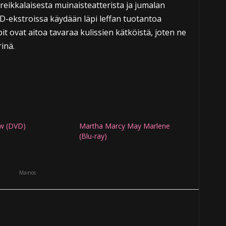
reikkalaisesta muinaisteatterista ja jumalan
BD-ekstroissa käydään läpi leffan tuotantoa
pit ovat aitoa tavaraa kulissien kätköistä, joten ne
inä.
w (DVD)
Martha Marcy May Marlene
(Blu-ray)
Mainos