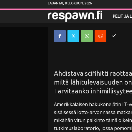
Blu-ray-arvo
LAUANTAI, 8 ELOKUUN, 2026
R
PELIT JA 
Toimittanut
toimitus
-
12.9.2015
e
s
p
a
Ahdistava scifihitti raotta
w
miltä lähitulevaisuuden o
Tarvitaanko inhimillisyyte
n
Amerikkalaisen hakukonejätin IT-ve
.
sisäisessä lotto-arvonnassa matkan 
mikähän vitun palkinto tämä oikein 
f
tutkimuslaboratorio, jossa pomomi