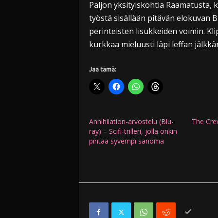
Paljon yksityiskohtia Raamatusta, k
työstä sisällään pitävän elokuvan 
perinteisten lisukkeiden voimin. Kli
kurkkaa mieluusti läpi leffan jälkkär
Jaa tämä:
Annihilation-arvostelu (Blu-
The Cre
ray) – Scifi-trilleri, jolla onkin
pintaa syvempi sanoma