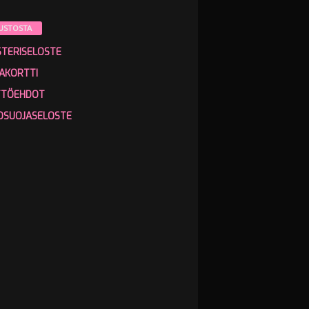
USTOSTA
STERISELOSTE
AKORTTI
TTÖEHDOT
OSUOJASELOSTE