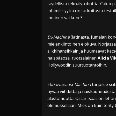
i
täydellistä tekoälyrobottia. Caleb 
inhimillisyyttä on tarkoitusta testa
ihminen vai kone?
Ex-Machina
(latinasta, Jumalan kon
mielenkiintoinen elokuva. Norjassa
silkkihansikkain ja huumaavat kats
naispääosa, ruotsalainen
Alicia V
Hollywoodin suurtuotantoihin.
Elokuvana
Ex-Machina
tarjoilee sci
hyvää viihdettä ja naiskauneudesta d
alastomuutta. Oscar Isaac on leffan
olemuksellaan. Mies on kuin tehty 