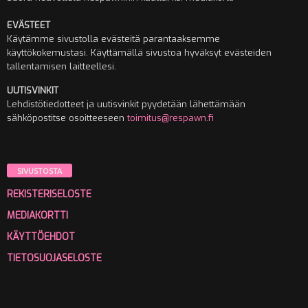
EVÄSTEET
Käytämme sivustolla evästeitä parantaaksemme
käyttökokemustasi. Käyttämällä sivustoa hyväksyt evästeiden
tallentamisen laitteellesi.
UUTISVINKIT
Lehdistötiedotteet ja uutisvinkit pyydetään lähettämään
sähköpostitse osoitteeseen
toimitus@respawn.fi
SIVUSTOSTA
REKISTERISELOSTE
MEDIAKORTTI
KÄYTTÖEHDOT
TIETOSUOJASELOSTE