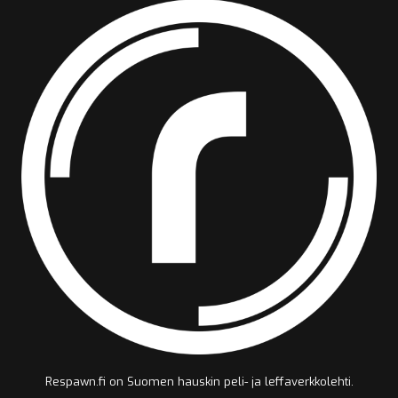
Respawn.fi on Suomen hauskin peli- ja leffaverkkolehti.