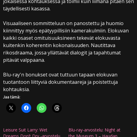
jokaisessa kohtauksessa ja toimii kuin liimana pitäen sen
täydellisesti kasassa.
Visuaaliseen sommitteluun on panostettu ja huomio
kiinnittyy myös epätyypillisiin kamerakulmiin. Elokuvan
kaikki osaset omituisuuksineen tekevät elokuvasta
kuitenkin koherentin kokonaisuuden. Nautittava
rikosdraama, jossa yllättävät dialogit ja tapahtumat
pitävät valppaana.
Blu-ray'n bonukset ovat tuttuun tapaan elokuvan
tuotantoon liittyviä dokumentaareja ja poistettuja
kohtauksia.
Jaa tämä:
Leisure Suit Larry: Wet
Blu-ray-arvostelu: Night at
Dreams Don’t Dry -arvostelu
the Museum 3 – Haudan