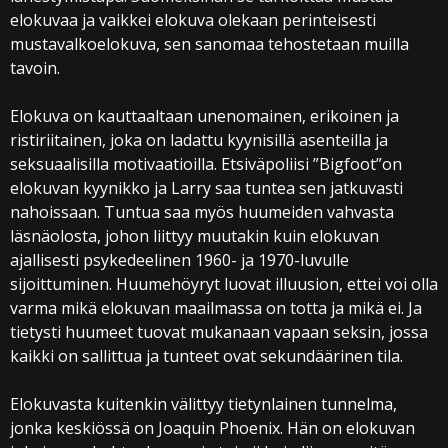
elokuvaa ja vaikkei elokuva olekaan perinteisesti
mustavalkoelokuva, sen sanomaa tehostetaan muilla
tavoin.
Elokuva on kauttaaltaan unenomainen, erikoinen ja
ristiriitainen, joka on ladattu kyynisillä asenteilla ja
seksuaalisilla motivaatioilla. Etsiväpoliisi ”Bigfoot”on
elokuvan kyynikko ja Larry saa tuntea sen jatkuvasti
nahoissaan. Tuntua saa myös huumeiden vahvasta
läsnäolosta, johon liittyy muutakin kuin elokuvan
ajallisesti psykedeelinen 1960- ja 1970-luvulle
sijoittuminen. Huumehöyryt luovat illuusion, ettei voi olla
varma mikä elokuvan maailmassa on totta ja mikä ei. Ja
tietysti huumeet tuovat mukanaan vapaan seksin, jossa
kaikki on sallittua ja tunteet ovat sekundäärinen tila.
Elokuvasta kuitenkin välittyy tietynlainen tunnelma,
jonka keskiössä on Joaquin Phoenix. Hän on elokuvan