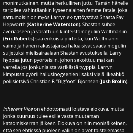
monimutkainen, mutta herkullinen juttu. Tämän hänelle
tarjoilee vähintäänkin kyseenalainen femme fatale, joka
sattumoisin on myös Larryn ex-tyttöystävä Shasta Fay
Hepworth (
Katherine Waterston
). Shastan suhde
äveriääseen ja varattuun kiinteistömoguliin Wolfmaniin
(
Eric Roberts
) saa erikoisia piirteitä, kun Wolfmanin
vaimo ja hänen rakastajansa haluaisivat saada mogulin
suljetuksi mielisairaalaan Shastan avustuksella. Larry
hyppää jutun pyörteisiin, johon sekoittuu matkan
varrella jos jonkunlaista värikästä tyyppiä. Larryn
kimpussa pyörii hallusinogeenien lisäksi vielä ilkeähkö
poliisietsivä Christian F. ”Bigfoot” Bjornsen (
Josh Brolin
).
Inherent Vice
on ehdottomasti loistava elokuva, mutta
jonka suuruus tulee esille vasta muutaman
katsomiskerran jälkeen. Elokuva on niin monisäikeinen,
että sen ehtiessä puoleen väliin on aivot taistelemassa