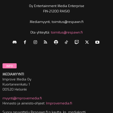
Oy Entertainment Media Enterprise
FIN-21200 RAISIO
Mediamyynti, toimitus@respawn.fi
Ota yhteyttä:
toimitus@respawn.fi
INFO
MEDIAMYYNTI
Improve Media Oy
Kuortaneenkatu 1
00520 Helsinki
myynti@improvemedia.fi
Hinnasto ja aineisto-ohjeet:
Improvemedia.fi
Suora neuvottelu Respawn.fi:n kautta, ks. mediakortti