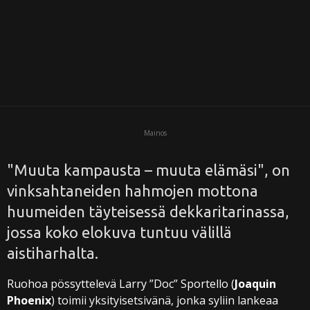
i
Mainos
"Muuta kampausta – muuta elämäsi", on
vinksahtaneiden hahmojen mottona
huumeiden täyteisessä dekkaritarinassa,
jossa koko elokuva tuntuu välillä
aistiharhalta.
Ruohoa pössyttelevä Larry ”Doc” Sportello (
Joaquin
Phoenix
) toimii yksityisetsivänä, jonka syliin lankeaa