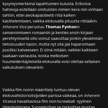
kysymysmerkkinä tapahtumien kulusta. Erikoisia
hahmoja esitellään omituisten nimien kera niin vinhaan
tahtiin, ettei aivokapasiteetti riitä kaiken
käsittelemiseen, vaikka elokuvalla pituutta riittääkin.
Inherent Vice
perustuu
Thomas Pynhon
in
samannimiseen romaaniin ja kenties ensin kirjaan
perehtymisellä olisi voinut saavuttaa jonkin ylevämmän
tietoisuuden tason, mutta nyt sitä jää haparoimaan
puoliksi katveeseen. Ei siinä mitään, vaikkei kaikkeen
saakaan vastausta, koska melkoisen
huumeidentäyteisellä elokuvalla voisi olettaa sellaisen
vaikutuksen olevankin.
Vaikka film noirin määrittely tuntuu olevan
elokuvahistorioitsijoiden parissa vaikeaa, on
Inherent
Vice
ssä havaittavissa film noir/screwball -tyylinen
lähestymistapa. Suomeksihan se tarkoittaa mustaa