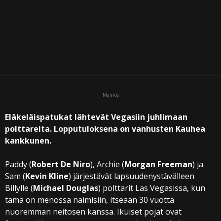
i
Mainos
Eläkeläispatukat lähtevät Vegasiin juhlimaan
polttareita. Lopputuloksena on vanhusten Kauhea
kankkunen.
Paddy (
Robert De Niro
), Archie (
Morgan Freeman
) ja
Sam (
Kevin Kline
) järjestävät lapsuudenystävälleen
Billylle (
Michael Douglas
) polttarit Las Vegasissa, kun
tämä on menossa naimisiin, itseään 30 vuotta
nuoremman neitosen kanssa. Ikuiset pojat ovat