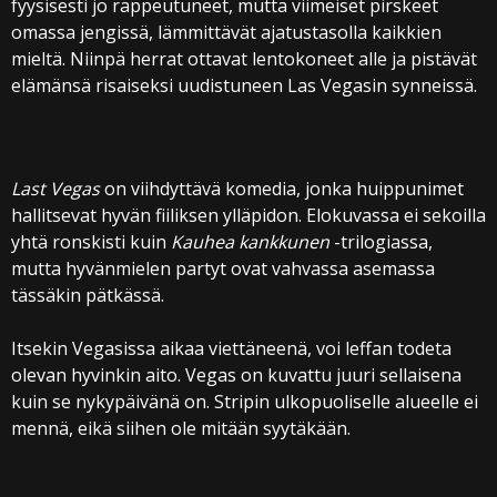
fyysisesti jo rappeutuneet, mutta viimeiset pirskeet
omassa jengissä, lämmittävät ajatustasolla kaikkien
mieltä. Niinpä herrat ottavat lentokoneet alle ja pistävät
elämänsä risaiseksi uudistuneen Las Vegasin synneissä.
Last Vegas
on viihdyttävä komedia, jonka huippunimet
hallitsevat hyvän fiiliksen ylläpidon. Elokuvassa ei sekoilla
yhtä ronskisti kuin
Kauhea kankkunen
-trilogiassa,
mutta hyvänmielen partyt ovat vahvassa asemassa
tässäkin pätkässä.
Itsekin Vegasissa aikaa viettäneenä, voi leffan todeta
olevan hyvinkin aito. Vegas on kuvattu juuri sellaisena
kuin se nykypäivänä on. Stripin ulkopuoliselle alueelle ei
mennä, eikä siihen ole mitään syytäkään.