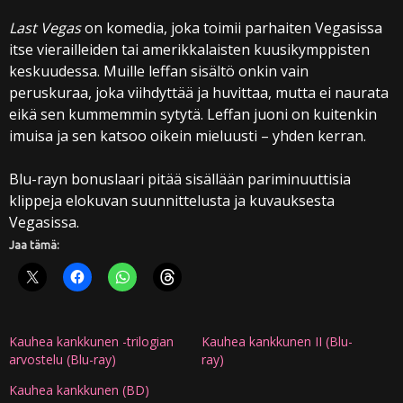
Last Vegas
on komedia, joka toimii parhaiten Vegasissa
itse vierailleiden tai amerikkalaisten kuusikymppisten
keskuudessa. Muille leffan sisältö onkin vain
peruskuraa, joka viihdyttää ja huvittaa, mutta ei naurata
eikä sen kummemmin sytytä. Leffan juoni on kuitenkin
imuisa ja sen katsoo oikein mieluusti – yhden kerran.
Blu-rayn bonuslaari pitää sisällään pariminuuttisia
klippeja elokuvan suunnittelusta ja kuvauksesta
Vegasissa.
Jaa tämä:
Kauhea kankkunen -trilogian
Kauhea kankkunen II (Blu-
arvostelu (Blu-ray)
ray)
Kauhea kankkunen (BD)