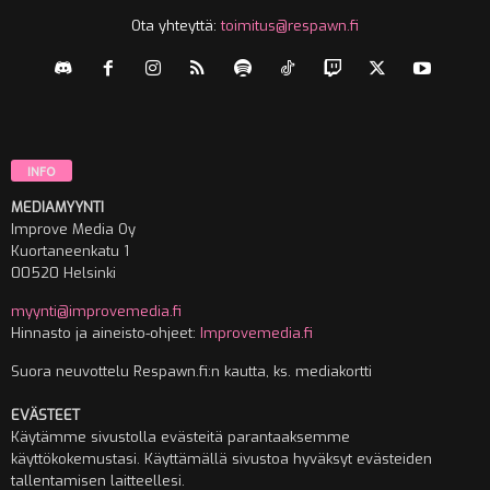
Ota yhteyttä:
toimitus@respawn.fi
INFO
MEDIAMYYNTI
Improve Media Oy
Kuortaneenkatu 1
00520 Helsinki
myynti@improvemedia.fi
Hinnasto ja aineisto-ohjeet:
Improvemedia.fi
Suora neuvottelu Respawn.fi:n kautta, ks. mediakortti
EVÄSTEET
Käytämme sivustolla evästeitä parantaaksemme
käyttökokemustasi. Käyttämällä sivustoa hyväksyt evästeiden
tallentamisen laitteellesi.