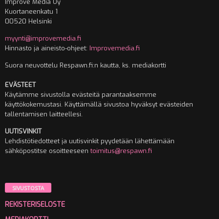
Improve Media Oy
Kuortaneenkatu 1
00520 Helsinki
myynti@improvemedia.fi
Hinnasto ja aineisto-ohjeet:
Improvemedia.fi
Suora neuvottelu Respawn.fi:n kautta, ks. mediakortti
EVÄSTEET
Käytämme sivustolla evästeitä parantaaksemme
käyttökokemustasi. Käyttämällä sivustoa hyväksyt evästeiden
tallentamisen laitteellesi.
UUTISVINKIT
Lehdistötiedotteet ja uutisvinkit pyydetään lähettämään
sähköpostitse osoitteeseen
toimitus@respawn.fi
SIVUSTOSTA
REKISTERISELOSTE