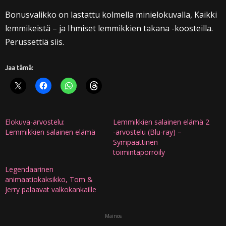
Bonusvalikko on lastattu kolmella minielokuvalla, Kaikki
lemmikeistä – ja Ihmiset lemmikkien takana -koosteilla.
Perussettiä siis.
Jaa tämä:
Elokuva-arvostelu:
Lemmikkien salainen elämä 2
Lemmikkien salainen elämä
-arvostelu (Blu-ray) –
Sympaattinen
toimintapörröily
Legendaarinen
animaatiokaksikko, Tom &
Jerry palaavat valkokankaille
Mainos