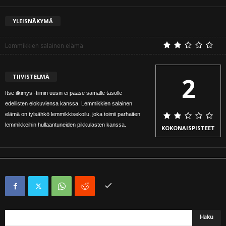
YLEISNÄKYMÄ
Lemmikkien salainen elämä
2
TIIVISTELMÄ
Itse ilkimys -tiimin uusin ei pääse samalle tasolle
edellisten elokuviensa kanssa. Lemmikkien salainen
elämä on tylsähkö lemmikkisekoilu, joka toimii parhaiten
lemmikkeihin hullaantuneiden pikkulasten kanssa.
KOKONAISPISTEET