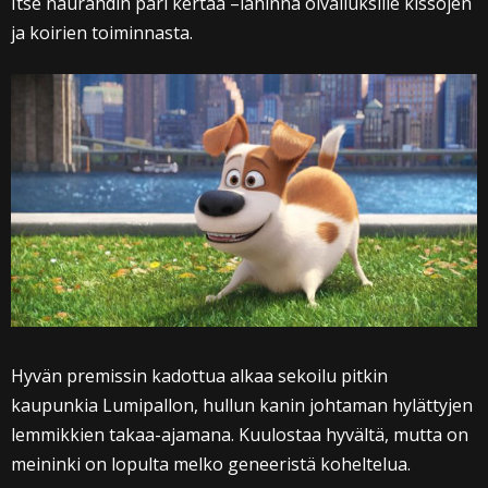
Itse naurahdin pari kertaa –lähinnä oivalluksille kissojen
ja koirien toiminnasta.
Hyvän premissin kadottua alkaa sekoilu pitkin
kaupunkia Lumipallon, hullun kanin johtaman hylättyjen
lemmikkien takaa-ajamana. Kuulostaa hyvältä, mutta on
meininki on lopulta melko geneeristä koheltelua.