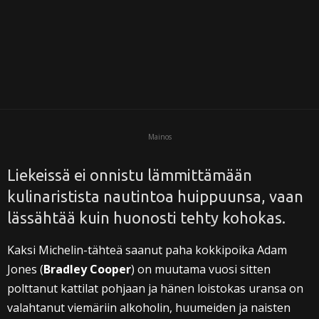
i
Mainos
Liekeissä ei onnistu lämmittämään
kulinaristista nautintoa huippuunsa, vaan
lässähtää kuin huonosti tehty kohokas.
Kaksi Michelin-tähteä saanut paha kokkipoika Adam
Jones (
Bradley Cooper
) on muutama vuosi sitten
polttanut kattilat pohjaan ja hänen loistokas uransa on
valahtanut viemäriin alkoholin, huumeiden ja naisten