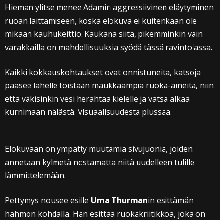
Hieman ylitse menee Adamin aggressiivinen eläytyminen
ruoan laittamiseen, koska elokuva ei kuitenkaan ole
mikään kauhukeittiö. Kaukana siitä, pikemminkin vain
varakkailla on mahdollisuuksia syödä tässä ravintolassa.
Kaikki kokkauskohtaukset ovat onnistuneita, katsoja
pääsee lähelle toistaan maukkaampia ruoka-aineita, niin
että väkisinkin vesi herahtaa kielelle ja vatsa alkaa
kurnimaan nälästä. Visuaalisuudesta plussaa.
Elokuvaan on ympätty muutamia sivujuonia, joiden
annetaan kylmetä nostamatta niitä uudelleen tulille
lämmittelemään.
Pettymys nousee esille
Uma Thurman
in esittämän
hahmon kohdalla. Hän esittää ruokakriitikkoa, joka on