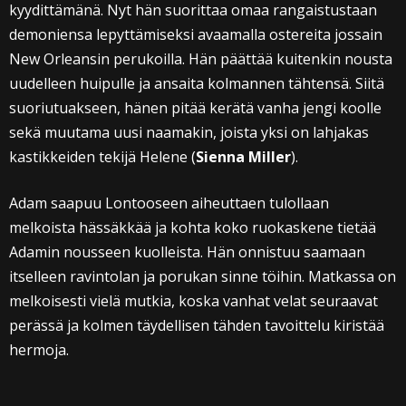
kyydittämänä. Nyt hän suorittaa omaa rangaistustaan
demoniensa lepyttämiseksi avaamalla ostereita jossain
New Orleansin perukoilla. Hän päättää kuitenkin nousta
uudelleen huipulle ja ansaita kolmannen tähtensä. Siitä
suoriutuakseen, hänen pitää kerätä vanha jengi koolle
sekä muutama uusi naamakin, joista yksi on lahjakas
kastikkeiden tekijä Helene (
Sienna Miller
).
Adam saapuu Lontooseen aiheuttaen tulollaan
melkoista hässäkkää ja kohta koko ruokaskene tietää
Adamin nousseen kuolleista. Hän onnistuu saamaan
itselleen ravintolan ja porukan sinne töihin. Matkassa on
melkoisesti vielä mutkia, koska vanhat velat seuraavat
perässä ja kolmen täydellisen tähden tavoittelu kiristää
hermoja.