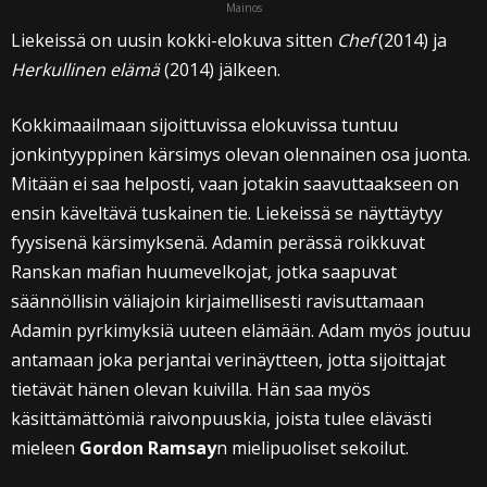
Mainos
Liekeissä on uusin kokki-elokuva sitten
Chef
(2014) ja
Herkullinen elämä
(2014) jälkeen.
Kokkimaailmaan sijoittuvissa elokuvissa tuntuu
jonkintyyppinen kärsimys olevan olennainen osa juonta.
Mitään ei saa helposti, vaan jotakin saavuttaakseen on
ensin käveltävä tuskainen tie. Liekeissä se näyttäytyy
fyysisenä kärsimyksenä. Adamin perässä roikkuvat
Ranskan mafian huumevelkojat, jotka saapuvat
säännöllisin väliajoin kirjaimellisesti ravisuttamaan
Adamin pyrkimyksiä uuteen elämään. Adam myös joutuu
antamaan joka perjantai verinäytteen, jotta sijoittajat
tietävät hänen olevan kuivilla. Hän saa myös
käsittämättömiä raivonpuuskia, joista tulee elävästi
mieleen
Gordon Ramsay
n mielipuoliset sekoilut.