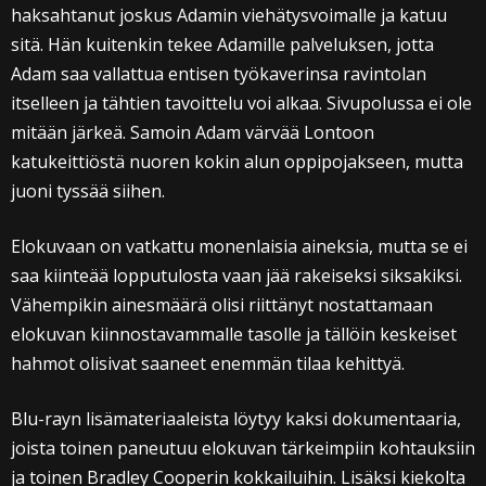
haksahtanut joskus Adamin viehätysvoimalle ja katuu
sitä. Hän kuitenkin tekee Adamille palveluksen, jotta
Adam saa vallattua entisen työkaverinsa ravintolan
itselleen ja tähtien tavoittelu voi alkaa. Sivupolussa ei ole
mitään järkeä. Samoin Adam värvää Lontoon
katukeittiöstä nuoren kokin alun oppipojakseen, mutta
juoni tyssää siihen.
Elokuvaan on vatkattu monenlaisia aineksia, mutta se ei
saa kiinteää lopputulosta vaan jää rakeiseksi siksakiksi.
Vähempikin ainesmäärä olisi riittänyt nostattamaan
elokuvan kiinnostavammalle tasolle ja tällöin keskeiset
hahmot olisivat saaneet enemmän tilaa kehittyä.
Blu-rayn lisämateriaaleista löytyy kaksi dokumentaaria,
joista toinen paneutuu elokuvan tärkeimpiin kohtauksiin
ja toinen Bradley Cooperin kokkailuihin. Lisäksi kiekolta