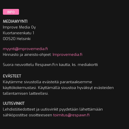
INFO
MEDIAMYYNTI
Improve Media Oy
Kuortaneenkatu 1
00520 Helsinki
myynti@improvemedia.fi
Hinnasto ja aineisto-ohjeet:
Improvemedia.fi
Suora neuvottelu Respawn.fi:n kautta, ks. mediakortti
EVÄSTEET
Käytämme sivustolla evästeitä parantaaksemme
käyttökokemustasi. Käyttämällä sivustoa hyväksyt evästeiden
tallentamisen laitteellesi.
UUTISVINKIT
Lehdistötiedotteet ja uutisvinkit pyydetään lähettämään
sähköpostitse osoitteeseen
toimitus@respawn.fi