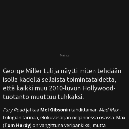
i
Mainos
George Miller tuli ja näytti miten tehdään
isolla kädellä sellaista toimintataidetta,
että kaikki muu 2010-luvun Hollywood-
tuotanto muuttuu tuhkaksi.
Fury Road
jatkaa
Mel Gibson
in tähdittämän
Mad Max
-
trilogian tarinaa, elokuvasarjan neljännessä osassa. Max
(
Tom Hardy
) on vangittuna veripankiksi, mutta