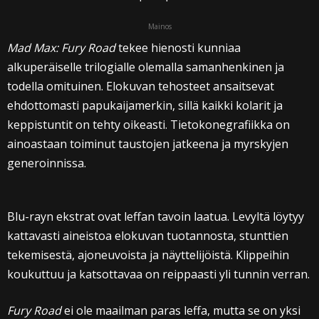
Mainos
Mad Max: Fury Road
tekee hienosti kunniaa
alkuperäiselle trilogialle olemalla samanhenkinen ja
todella omituinen. Elokuvan tehosteet ansaitsevat
ehdottomasti papukaijamerkin, sillä kaikki kolarit ja
keppistuntit on tehty oikeasti. Tietokonegrafiikka on
ainoastaan toiminut taustojen jatkeena ja myrskyjen
generoinnissa.
Blu-rayn ekstrat ovat leffan tavoin laatua. Levyltä löytyy
kattavasti aineistoa elokuvan tuotannosta, stunttien
tekemisestä, ajoneuvoista ja näyttelijöistä. Klippeihin
koukuttuu ja katsottavaa on reippaasti yli tunnin verran.
Fury Road
ei ole maailman paras leffa, mutta se on yksi