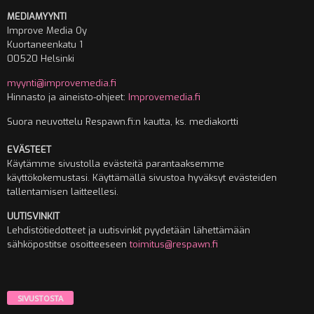
MEDIAMYYNTI
Improve Media Oy
Kuortaneenkatu 1
00520 Helsinki
myynti@improvemedia.fi
Hinnasto ja aineisto-ohjeet:
Improvemedia.fi
Suora neuvottelu Respawn.fi:n kautta, ks. mediakortti
EVÄSTEET
Käytämme sivustolla evästeitä parantaaksemme
käyttökokemustasi. Käyttämällä sivustoa hyväksyt evästeiden
tallentamisen laitteellesi.
UUTISVINKIT
Lehdistötiedotteet ja uutisvinkit pyydetään lähettämään
sähköpostitse osoitteeseen
toimitus@respawn.fi
SIVUSTOSTA