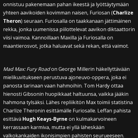
onnistuu pakenemaan pahan ikeestä ja lyöttäytymään
yhteen aavikoiden kovimman naisen, Furiosan (
Charlize
Theron
) seuraan. Furiosalla on taakkanaan jättimäinen
rekka, jonka uumenissa piilottelevat aavikon diktaattorin
viisi vaimoa. Kannoillaan Maxilla ja Furiosalla on
maantierosvot, jotka haluavat sekä rekan, että vaimot.
Mad Max: Fury Road
on George Millerin häkellyttävään
mielikuvitukseen perustuva ajoneuvo-oppera, joka ei
panosta tarinaan vaan hahmoihin. Tom Hardy ottaa
hienosti Gibsonin huopikkaat haltuunsa, vaikka jääkin
hahmona tylsäksi. Lähes repliikitön Max toimii statistina
Charlize Theronin esittämälle Furiosalle. Leffan pahista
esittävä
Hugh Keays-Byrne
on kulmakarvoineen
kerrassaan karmiva, mutta ei yllä läheskään
valkokankaiden ikonisimpien pahisten seurueeseen.