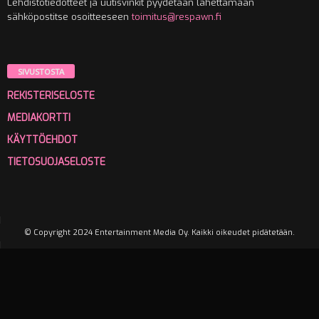
Lehdistötiedotteet ja uutisvinkit pyydetään lähettämään
sähköpostitse osoitteeseen
toimitus@respawn.fi
SIVUSTOSTA
REKISTERISELOSTE
MEDIAKORTTI
KÄYTTÖEHDOT
TIETOSUOJASELOSTE
© Copyright 2024 Entertainment Media Oy. Kaikki oikeudet pidätetään.