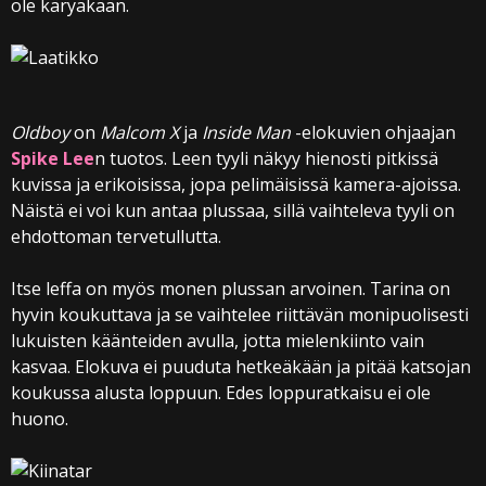
ole käryäkään.
Oldboy
on
Malcom X
ja
Inside Man
-elokuvien ohjaajan
Spike Lee
n tuotos. Leen tyyli näkyy hienosti pitkissä
kuvissa ja erikoisissa, jopa pelimäisissä kamera-ajoissa.
Näistä ei voi kun antaa plussaa, sillä vaihteleva tyyli on
ehdottoman tervetullutta.
Itse leffa on myös monen plussan arvoinen. Tarina on
hyvin koukuttava ja se vaihtelee riittävän monipuolisesti
lukuisten käänteiden avulla, jotta mielenkiinto vain
kasvaa. Elokuva ei puuduta hetkeäkään ja pitää katsojan
koukussa alusta loppuun. Edes loppuratkaisu ei ole
huono.