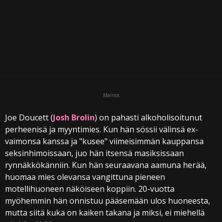
i
Mainos
Joe Doucett (
Josh Brolin
) on pahasti alkoholisoitunut
perheenisä ja myyntimies. Kun hän sössii välinsä ex-
vaimonsa kanssa ja "kusee" viimeisimmän kauppansa
seksinhimoissaan, juo hän itsensä masiksissaan
rynnäkkökänniin. Kun hän seuraavana aamuna herää,
huomaa mies olevansa vangittuna pieneen
motellihuoneen näköiseen koppiin. 20-vuotta
myöhemmin hän onnistuu pääsemään ulos huoneesta,
mutta siitä kuka on kaiken takana ja miksi, ei miehellä