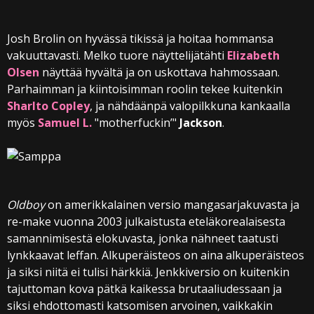
Josh Brolin on hyvässä tikissä ja hoitaa hommansa
vakuuttavasti. Melko tuore näyttelijätähti
Elizabeth
Olsen
näyttää hyvältä ja on uskottava hahmossaan.
Parhaimman ja kiintoisimman roolin tekee kuitenkin
Sharlto Copley
, ja nähdäänpä valopilkkuna kankaalla
myös
Samuel L.
"motherfuckin’"
Jackson
.
Oldboy
on amerikkalainen versio mangasarjakuvasta ja
re-make vuonna 2003 julkaistusta eteläkorealaisesta
samannimisestä elokuvasta, jonka nähneet taatusti
lynkkaavat leffan. Alkuperäisteos on aina alkuperäisteos
ja siksi niitä ei tulisi härkkiä. Jenkkiversio on kuitenkin
tajuttoman kova pätkä kaikessa brutaaliudessaan ja
siksi ehdottomasti katsomisen arvoinen, vaikkakin