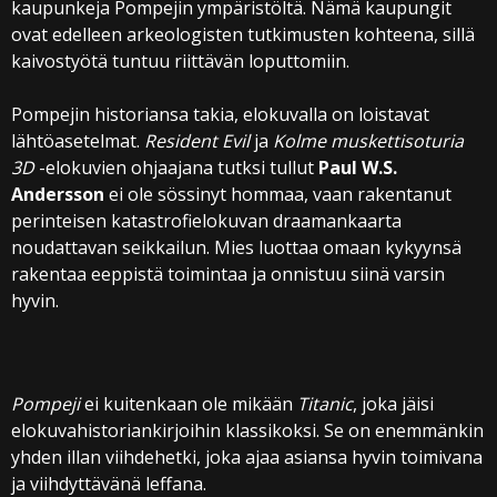
kaupunkeja Pompejin ympäristöltä. Nämä kaupungit
ovat edelleen arkeologisten tutkimusten kohteena, sillä
kaivostyötä tuntuu riittävän loputtomiin.
Pompejin historiansa takia, elokuvalla on loistavat
lähtöasetelmat.
Resident Evil
ja
Kolme muskettisoturia
3D
-elokuvien ohjaajana tutksi tullut
Paul W.S.
Andersson
ei ole sössinyt hommaa, vaan rakentanut
perinteisen katastrofielokuvan draamankaarta
noudattavan seikkailun. Mies luottaa omaan kykyynsä
rakentaa eeppistä toimintaa ja onnistuu siinä varsin
hyvin.
Pompeji
ei kuitenkaan ole mikään
Titanic
, joka jäisi
elokuvahistoriankirjoihin klassikoksi. Se on enemmänkin
yhden illan viihdehetki, joka ajaa asiansa hyvin toimivana
ja viihdyttävänä leffana.