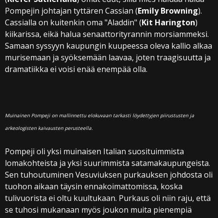
Pompejin johtajan tyttären Cassian (
Emily Browning
).
Cassialla on kuitenkin oma "Aladdin" (
Kit Harington
)
kiikarissa, eikä halua senaattorityrannin morsiammeksi.
Samaan syssyyn kaupungin kuupeessa oleva kallio alkaa
murisemaan ja syöksemään laavaa, joten traagisuutta ja
dramatiikka ei voisi enää enempää olla.
Muinainen Pompeji on mallinnettu elokuvaan tarkasti löydettyjen piirustusten ja
arkeologisten kaivausten perusteella.
Pompeji oli yksi muinaisen Italian suosituimmista
lomakohteista ja yksi suurimmista satamakaupungeista.
Sen tuhoutuminen Vesuviuksen purkauksen johdosta oli
tuohon aikaan täysin ennakoimattomissa, koska
tulivuorista ei oltu kuultukaan. Purkaus oli niin raju, että
se tuhosi mukanaan myös joukon muita pienempiä