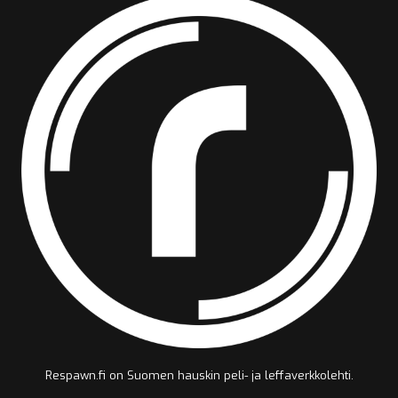
Respawn.fi on Suomen hauskin peli- ja leffaverkkolehti.