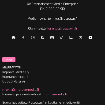
Oy Entertainment Media Enterprise
FIN-21200 RAISIO
Mediamyynti, toimitus@respawn.fi
Ota yhteyttä:
toimitus@respawn.fi
INFO
MEDIAMYYNTI
Improve Media Oy
Kuortaneenkatu 1
00520 Helsinki
myynti@improvemedia.fi
Hinnasto ja aineisto-ohjeet:
Improvemedia.fi
Suora neuvottelu Respawn.fi:n kautta, ks. mediakortti