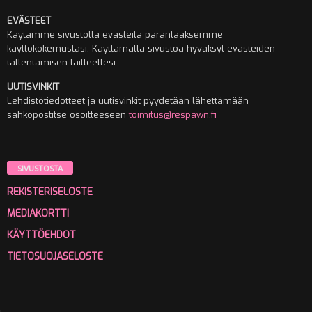
EVÄSTEET
Käytämme sivustolla evästeitä parantaaksemme
käyttökokemustasi. Käyttämällä sivustoa hyväksyt evästeiden
tallentamisen laitteellesi.
UUTISVINKIT
Lehdistötiedotteet ja uutisvinkit pyydetään lähettämään
sähköpostitse osoitteeseen
toimitus@respawn.fi
SIVUSTOSTA
REKISTERISELOSTE
MEDIAKORTTI
KÄYTTÖEHDOT
TIETOSUOJASELOSTE