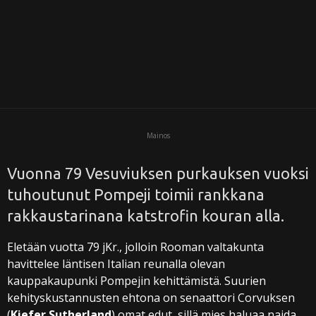
i
Mainos
Vuonna 79 Vesuviuksen purkauksen vuoksi
tuhoutunut Pompeji toimii rankkana
rakkaustarinana katstrofin kouran alla.
Eletään vuotta 79 jKr., jolloin Rooman valtakunta
havittelee läntisen Italian reunalla olevan
kauppakaupunki Pompejin kehittämistä. Suurien
kehityskustannusten ehtona on senaattori Corvuksen
(
Kiefer Sutherland
) omat edut, sillä mies haluaa naida