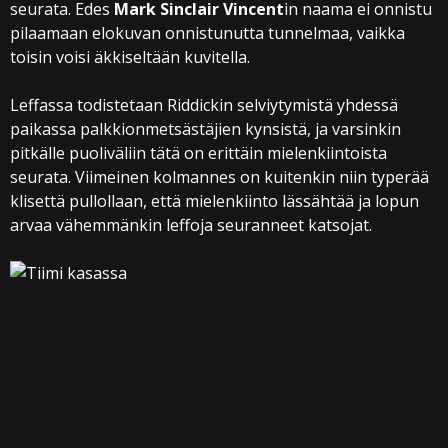
seurata. Edes
Mark Sinclair Vincent
in naama ei onnistu
pilaamaan elokuvan onnistunutta tunnelmaa, vaikka
toisin voisi äkkiseltään kuvitella.
Leffassa todistetaan Riddickin selviytymistä yhdessä
paikassa palkkionmetsästäjien kynsistä, ja varsinkin
pitkälle puoliväliin tätä on erittäin mielenkiintoista
seurata. Viimeinen kolmannes on kuitenkin niin typerää
klisettä pullollaan, että mielenkiinto lässähtää ja lopun
arvaa vähemmänkin leffoja seuranneet katsojat.