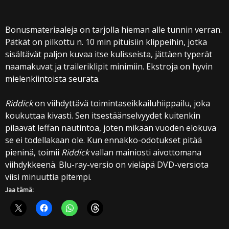
Bonusmateriaaleja on tarjolla hieman alle tunnin verran.
Pätkät on pilkottu n. 10 min pituisiin klippeihin, jotka
sisältävät paljon kuvaa itse kulisseista, jättäen typerät
naamakuvat ja traileriklipit minimiin. Ekstroja on hyvin
mielenkiintoista seurata.
Riddick
on viihdyttävä toimintaseikkailuhiippailu, joka
koukuttaa kivasti. Sen itsestäänselvyydet kuitenkin
pilaavat leffan nautintoa, joten mikään vuoden elokuva
se ei todellakaan ole. Kun ennakko-odotukset pitää
pieninä, toimii
Riddick
vallan mainiosti aivottomana
viihdykkeenä. Blu-ray-versio on vieläpä DVD-versiota
viisi minuuttia pitempi.
Jaa tämä: