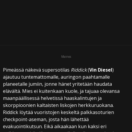
i
Mainos
Pimeässä näkevä supersotilas
Riddick
(
Vin Diesel
)
ajautuu tuntemattomalle, auringon paahtamalle
planeetalle jumiin, jonne hänet yritetään haudata
elävältä. Mies ei kuitenkaan kuole, ja tajuaa olevansa
maanpäällisessä helvetissä haaskalintujen ja
skorppioonien kaltaisten liskojen herkkuruokana.
Riddick löytää vuoristojen keskeltä palkkasoturien
checkpoint-aseman, josta hän lähettää
evakuointikutsun. Eikä aikaakaan kun kaksi eri