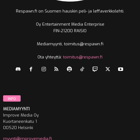
Respawn.fi on Suomen hauskin peli- ja leffaverkkolehti.
Oy Entertainment Media Enterprise
FIN-21200 RAISIO
Mediamyynti, toimitus@respawn.fi
Ota yhteyttä:
toimitus@respawn.fi
INFO
MEDIAMYYNTI
Improve Media Oy
Kuortaneenkatu 1
00520 Helsinki
myynti@improvemedia.fi