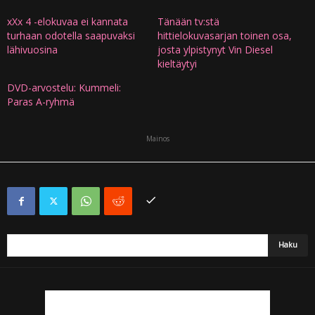
xXx 4 -elokuvaa ei kannata
Tänään tv:stä
turhaan odotella saapuvaksi
hittielokuvasarjan toinen osa,
lähivuosina
josta ylpistynyt Vin Diesel
kieltäytyi
DVD-arvostelu: Kummeli:
Paras A-ryhmä
Mainos