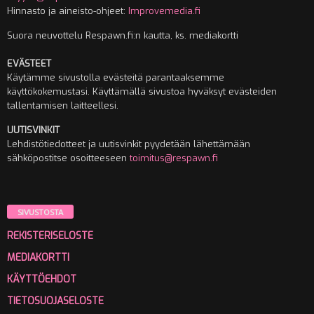
Hinnasto ja aineisto-ohjeet:
Improvemedia.fi
Suora neuvottelu Respawn.fi:n kautta, ks. mediakortti
EVÄSTEET
Käytämme sivustolla evästeitä parantaaksemme
käyttökokemustasi. Käyttämällä sivustoa hyväksyt evästeiden
tallentamisen laitteellesi.
UUTISVINKIT
Lehdistötiedotteet ja uutisvinkit pyydetään lähettämään
sähköpostitse osoitteeseen
toimitus@respawn.fi
SIVUSTOSTA
REKISTERISELOSTE
MEDIAKORTTI
KÄYTTÖEHDOT
TIETOSUOJASELOSTE