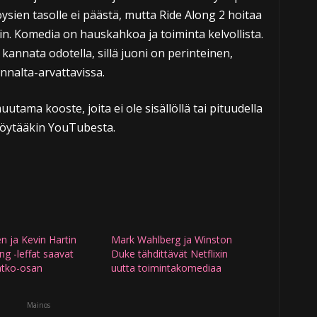
oysien tasolle ei päästä, mutta Ride Along 2 hoitaa
n. Komedia on hauskahkoa ja toiminta kelvollista.
kannata odotella, sillä juoni on perinteinen,
nnalta-arvattavissa.
utama kooste, joita ei ole sisällöllä tai pituudella
löytääkin YouTubesta.
n ja Kevin Hartin
Mark Wahlberg ja Winston
ng -leffat saavat
Duke tähdittävät Netflixin
atko-osan
uutta toimintakomediaa
Mainos