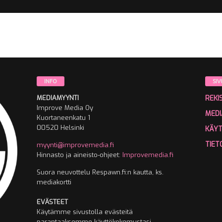
INFO
SIV
MEDIAMYYNTI
REKI
Improve Media Oy
MEDI
Kuortaneenkatu 1
00520 Helsinki
KÄY
TIET
myynti@improvemedia.fi
Hinnasto ja aineisto-ohjeet:
Improvemedia.fi
Suora neuvottelu Respawn.fi:n kautta, ks.
mediakortti
EVÄSTEET
Käytämme sivustolla evästeitä
parantaaksemme käyttökokemustasi.