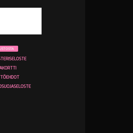
USTOSTA
STERISELOSTE
AKORTTI
TTÖEHDOT
OSUOJASELOSTE