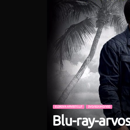
i
ELOKUVA-ARVOSTELUT
DVD/BD/UHD/VOD
Blu-ray-arvos