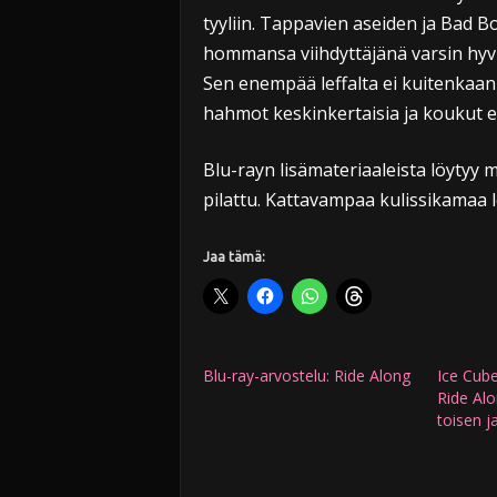
tyyliin. Tappavien aseiden ja Bad B
hommansa viihdyttäjänä varsin hyvi
Sen enempää leffalta ei kuitenkaan 
hahmot keskinkertaisia ja koukut e
Blu-rayn lisämateriaaleista löytyy mu
pilattu. Kattavampaa kulissikamaa 
Jaa tämä:
Blu-ray-arvostelu: Ride Along
Ice Cube
Ride Alo
toisen j