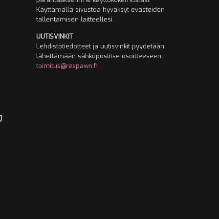
Käyttämällä sivustoa hyväksyt evästeiden
tallentamisen laitteellesi.
UUTISVINKIT
Lehdistötiedotteet ja uutisvinkit pyydetään
lähettämään sähköpostitse osoitteeseen
toimitus@respawn.fi