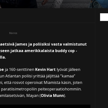
Mainos
tsivä James ja poliisiksi vasta valmistunut
iseen jatkaa amerikkalaista buddy cop -
la.
be
ja 160-senttinen
Kevin Hart
lyövät jälleen
Atlantan poliisi yrittää jäljittää ”kamaa”
mi, että rosvot operoivat Miamista käsin, joten
 paratiisimetropoliin peiteoperaatiohommiin.
milaisetsivän, Mayan (
Olivia Munn
).