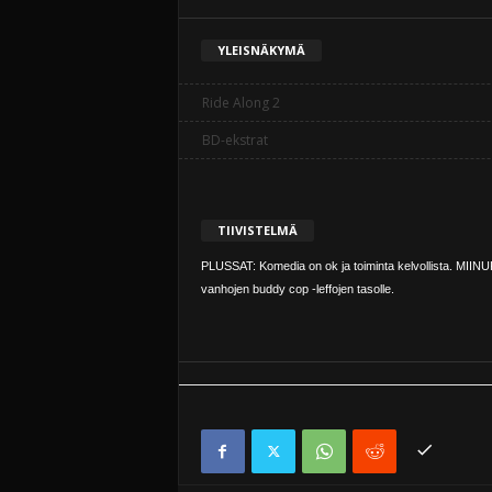
YLEISNÄKYMÄ
Ride Along 2
BD-ekstrat
TIIVISTELMÄ
PLUSSAT: Komedia on ok ja toiminta kelvollista. MIINUK
vanhojen buddy cop -leffojen tasolle.