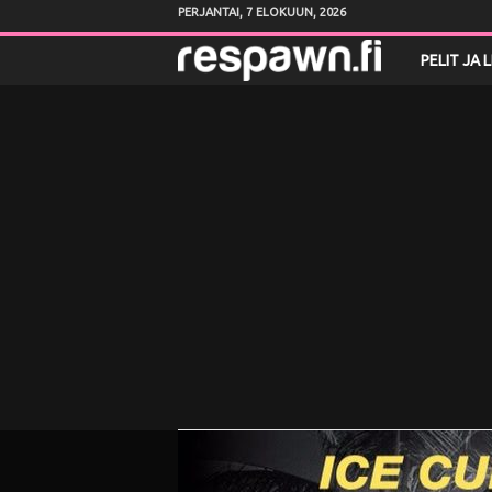
PERJANTAI, 7 ELOKUUN, 2026
R
PELIT JA 
e
s
p
a
w
n
.
f