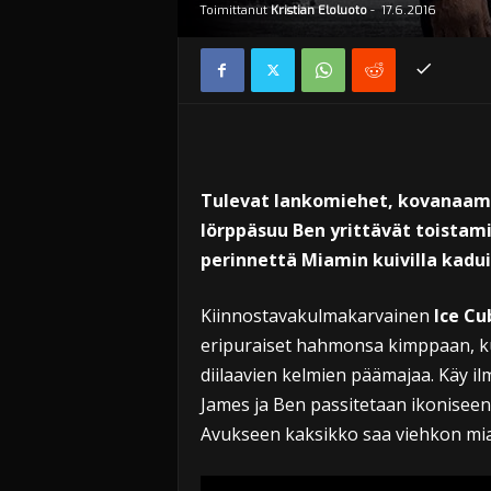
Toimittanut
Kristian Eloluoto
-
17.6.2016
Tulevat lankomiehet, kovanaamae
lörppäsuu Ben yrittävät toistam
perinnettä Miamin kuivilla kaduil
Kiinnostavakulmakarvainen
Ice Cu
eripuraiset hahmonsa kimppaan, kun 
diilaavien kelmien päämajaa. Käy il
James ja Ben passitetaan ikoniseen
Avukseen kaksikko saa viehkon mia