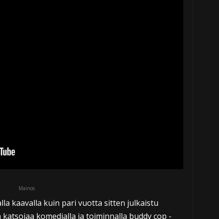
Mainos
la kaavalla kuin pari vuotta sitten julkaistu
 katsojaa komedialla ja toiminnalla buddy cop -