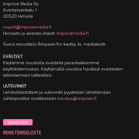
Improve Media Oy
Kuortaneenkatu 1
00520 Helsinki
myynti@improvemedia.fi
Hinnasto ja aineisto-ohjeet:
Improvemedia.fi
Suora neuvottelu Respawn.fi:n kautta, ks. mediakortti
EVÄSTEET
Käytämme sivustolla evästeitä parantaaksemme
käyttökokemustasi. Käyttämällä sivustoa hyväksyt evästeiden
tallentamisen laitteellesi.
UUTISVINKIT
Lehdistötiedotteet ja uutisvinkit pyydetään lähettämään
sähköpostitse osoitteeseen
toimitus@respawn.fi
SIVUSTOSTA
REKISTERISELOSTE