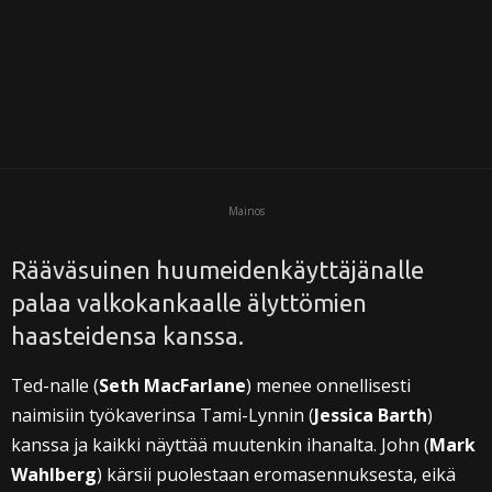
i
Mainos
Rääväsuinen huumeidenkäyttäjänalle
palaa valkokankaalle älyttömien
haasteidensa kanssa.
Ted-nalle (
Seth MacFarlane
) menee onnellisesti
naimisiin työkaverinsa Tami-Lynnin (
Jessica Barth
)
kanssa ja kaikki näyttää muutenkin ihanalta. John (
Mark
Wahlberg
) kärsii puolestaan eromasennuksesta, eikä