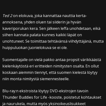
Ted 2
on elokuva, joka kannattaa nauttia kerta-
annoksena, yhden oluen tai siiderin ja hyvän
kaveriporukan kera. Sen jälkeen leffa unohdetaan, eikä
siihen kannata palata kunnes kaikki läpät on
unohtuneet. Se toimittaa tehtävänsä viihdyttäjänä, mutta
huippuluokan juonielokuva se ei ole.
Suomentajalle on vielä pakko antaa propsit värikkäästä
kielenkäytöstä eri eritteiden nimitysten osalta. En ollut
koskaan aiemmin tiennyt, että suomen kielestä löytyy
niin monta nimitystä siemennesteelle.
Blu-ray:n ekstroista löytyy DVD-ekstrojen tavoin
Thunder Buddies for Life -kooste, poistetut kohtaukset
ja naurukela, mutta myös yksinoikeuslisukkeet