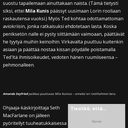
suostu tapailemaan ainuttakaan naista. (Tämä tietysti
siksi, ettei
Mila Kunis
päässyt uusimaan Lorin rooliaan
raskautensa vuoksi.) Myös Ted kohtaa odottamattoman
aviokriisin, jonka ratkaisuksi ehdotetaan lasta. Koska
peniksetön nalle ei pysty siittämään vaimoaan, päättävät
he tyytyä muihin keinoihin. Virkavalta puuttuu kuitenkin
asiaan ja päättää nostaa kissan pöydälle poistamalla
Ted'ltä ihmisoikeudet, vedoten hänen ruumiiseensa –
pehmonalleen.
Amanda Seyfried
paikkaa puuttuvaa Mila Kunisia – onneksi eri roolihahmon kera.
Ohjaaja-käskirjoittaja Seth
Tiesitkö, että…
MacFarlane on jälleen
Mainos
pyöritellyt tuuheatukkaisessa