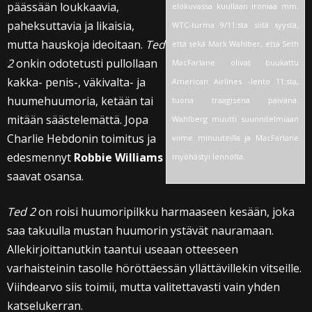
päässään loukkaavia,
elokuvassa kuullaan ironiaa mm.
paheksuttavia ja likaisia,
WTC-turma 9/11:sta siitä syystä,
mutta hauskoja ideoitaan.
Ted
että sekä Mark Wahlber, että Seth
2
onkin odotetusti pullollaan
MacFarlane olivat buukattu
kakka- penis-, väkivalta- ja
American Airlines -lento 11:sta,
huumehuumoria, ketään tai
tuona traagisena päivänä.
mitään säästelemättä. Jopa
Wahlberg muutti suunnitelmiaan
Charlie Hebdonin toimitus ja
viime minuuteilla ja MacFarlane
edesmennyt
Robbie Williams
myöhästyi lennolta.
saavat osansa.
Ted 2
on roisi huumoripilkku harmaaseen kesään, joka
saa takuulla mustan huumorin ystävät nauramaan.
Allekirjoittanutkin taantui useaan otteeseen
varhaisteinin tasolle höröttäessän yllättävillekin vitseille.
Viihdearvo siis toimii, mutta valitettavasti vain yhden
katselukerran.