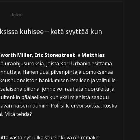
Mainos
issa kuhisee – ketä syyttää kun
worth Miller
,
Eric Stonestreet
ja
Matthias
iä uraohjusuroksia, joista Karl Urbanin esittämä
nnuttaja. Hänen uusi pilvenpiirtäjäluomuksensa
sushuoneiston hankkimisen itselleen ja valituille
salaisena piilona, jonne voi raahata huoruleita ja
kuitenkin päälaelleen kun yksi miehistä saapuu
n naisen ruumiin. Poliisille ei voi soittaa, koska
i. Mitä tehdä?
utta vasta nyt julkaistu elokuva on remake