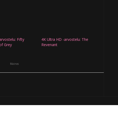
arvostelu: Fifty
4K Ultra HD -arvostelu: The
of Grey
Revenant
Mainos