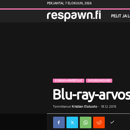
PERJANTAI, 7 ELOKUUN, 2026
R
PELIT JA 
e
s
p
a
w
ELOKUVA-ARVOSTELUT
DVD/BD/UHD/VOD
Blu-ray-arvos
n
.
Toimittanut
Kristian Eloluoto
-
18.12.2015
f