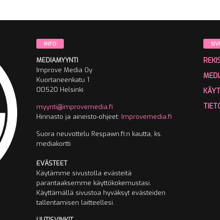
INFO
SIV
MEDIAMYYNTI
REKI
Improve Media Oy
MEDI
Kuortaneenkatu 1
00520 Helsinki
KÄY
TIET
myynti@improvemedia.fi
Hinnasto ja aineisto-ohjeet:
Improvemedia.fi
Suora neuvottelu Respawn.fi:n kautta, ks.
mediakortti
EVÄSTEET
Käytämme sivustolla evästeitä
parantaaksemme käyttökokemustasi.
Käyttämällä sivustoa hyväksyt evästeiden
tallentamisen laitteellesi.
UUTISVINKIT