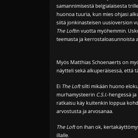
samannimisestä belgialaisesta trill
huonoa tuuria, kun mies ohjasi al
siitä jonkinasteisen uusioversion v
The Loft
in vuotta myöhemmin. Uskoi
teemasta ja kerrostaloasunnoista 
Myös Matthias Schoenaerts on myösk
näytteli sekä alkuperäisessä, että 
Ei
The Loft
silti mikään huono eloku
murhamysteerin
C.S.I.
-hengessä ja 
ratkaisu käy kuitenkin loppua kohd
arvostusta ja arvosanaa.
The Loft
on ihan ok, kertakäyttömyste
illalle.