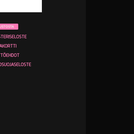
USTOSTA
STERISELOSTE
AKORTTI
TTÖEHDOT
OSUOJASELOSTE