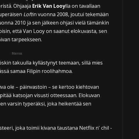
eristä. Ohjaaja
Erik Van Looy
lla on tavallaan
kuperäisen
Loft
in vuonna 2008, joutui tekemään
uonna 2010 ja sen jälkeen ohjasi vielä tämänkin
sin, että Van Looy on saanut elokuvasta, sen
aivan tarpeekseen.
Mainos
in takuulla kyllästynyt teemaan, sillä mies
tässä samaa Filipin roolihahmoa.
va ole – päinvastoin – se kertoo kiehtovan
pitää katsojan visusti otteessaan. Elokuvan
en varsin typeräksi, joka heikentää sen
eri, joka toimii kivana taustana Netflix n' chil -