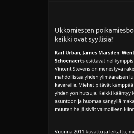
i
Ukkomiesten poikamiesboks
kaikki ovat syyllisiä?
Karl Urban
,
James Marsden
,
Went
Schoenaerts
esittävät nelikymppis
Vincent Stevens on menestyvä rake
mahdollistaa yhden ylimääräisen luk
kavereille. Miehet pitävät kämppää 
yhden yön hutsuja. Kaikki kääntyy 
asuntoon ja huomaa sängyllä makaava
muuten he jäisivät vaimoilleen kiinn
Vuonna 2011 kuvattu ja leikattu, m