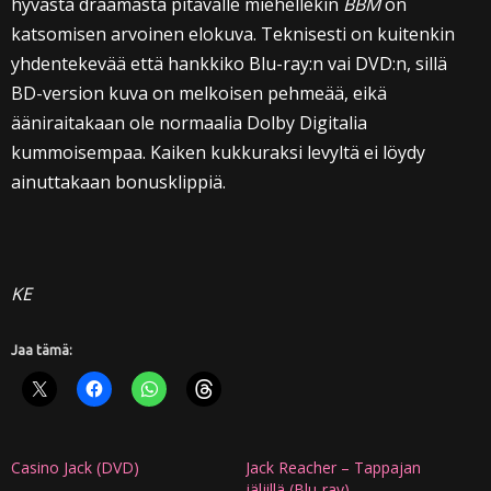
hyvästä draamasta pitävälle miehellekin
BBM
on
katsomisen arvoinen elokuva. Teknisesti on kuitenkin
yhdentekevää että hankkiko Blu-ray:n vai DVD:n, sillä
BD-version kuva on melkoisen pehmeää, eikä
ääniraitakaan ole normaalia Dolby Digitalia
kummoisempaa. Kaiken kukkuraksi levyltä ei löydy
ainuttakaan bonusklippiä.
KE
Jaa tämä:
Casino Jack (DVD)
Jack Reacher – Tappajan
jäljillä (Blu-ray)