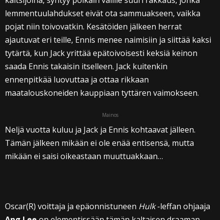
kaitsijoina, syntyy poikain välille suuri rakkaus, jonka
lemmentuulahdukset eivät ota sammuakseen, vaikka
pojat niin toivovatkin. Kesätöiden jälkeen herrat
ajautuvat eri teille, Ennis menee naimisiin ja siittää kaksi
tytärtä, kun Jack yrittää epätoivoisesti keksiä keinon
saada Ennis takaisin itselleen. Jack kuitenkin
ennenpitkää luovuttaa ja ottaa rikkaan
maatalouskoneiden kauppiaan tyttären vaimokseen.
Mainos
Neljä vuotta kuluu ja Jack ja Ennis kohtaavat jälleen.
Tämän jälkeen mikään ei ole enää entisensä, mutta
mikään ei saisi oikeastaan muuttuakkaan…
Oscar(R) voittaja ja epäonnistuneen
Hulk
-leffan ohjaaja
Ang Lee
on elementissään tämän kaltaisen draaman