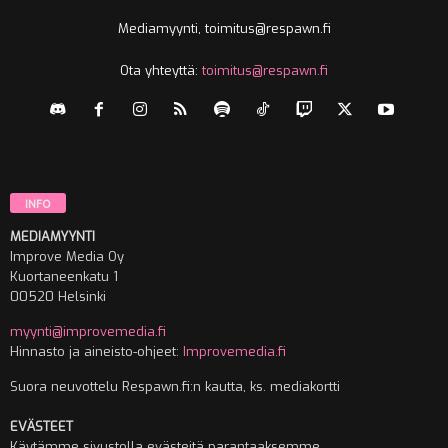
Mediamyynti, toimitus@respawn.fi
Ota yhteyttä:
toimitus@respawn.fi
INFO
MEDIAMYYNTI
Improve Media Oy
Kuortaneenkatu 1
00520 Helsinki
myynti@improvemedia.fi
Hinnasto ja aineisto-ohjeet:
Improvemedia.fi
Suora neuvottelu Respawn.fi:n kautta, ks. mediakortti
EVÄSTEET
Käytämme sivustolla evästeitä parantaaksemme