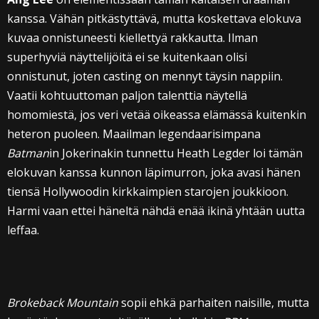
kanssa. Vähän pitkästyttävä, mutta koskettava elokuva
kuvaa onnistuneesti kiellettyä rakkautta. Ilman
superhyviä näyttelijöitä ei se kuitenkaan olisi
onnistunut, joten casting on mennyt täysin nappiin.
Vaatii kohtuuttoman paljon talenttia näytellä
homomiestä, jos veri vetää oikeassa elämässä kuitenkin
heteron puoleen. Maailman legendaarisimpana
Batman
in Jokerinakin tunnettu Heath Legder loi tämän
elokuvan kanssa kunnon läpimurron, joka avasi hänen
tiensä Hollywoodin kirkkaimpien starojen joukkioon.
Harmi vaan ettei häneltä nähdä enää ikinä yhtään uutta
leffaa.
Brokeback Mountain
sopii ehkä parhaiten naisille, mutta