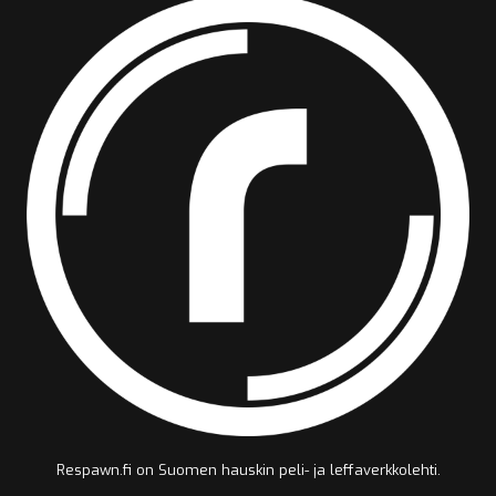
Respawn.fi on Suomen hauskin peli- ja leffaverkkolehti.