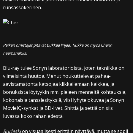
runsassokerinen.
Paikan omistajat pitävät tiukkaa linjaa. Tiukka on myös Cherin
naamanahka.
Blu-ray tulee Sonyn laboratorioista, joten tekniikka on
viimeisintä huutoa. Menut houkuttelevat pahaa-
aavistamatonta katsojaa klikkailemaan kaikkea, ja
bonuksista löytyykin mm. pieleen menneitä kohtauksia,
kokonaisia tanssiesityksiä, viisi lyhytelokuvaa ja Sonyn
MovieIQ-synkat ja BD-livet. Shittiä ja settiä on siis
luvassa koko rahan edestä.
Burleski
on visuaalisesti erittäin näyttävä, mutta se sopii