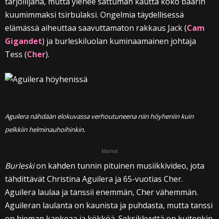
tarjoilijana, mutta ylenee sattuman kautta koko baarin
kuumimmaksi tsirbulaksi. Ongelmia täydellisessä
elämässä aiheuttaa saavuttamaton rakkaus Jack (
Cam
Gigandet
) ja burleskiluolan kuminaamainen johtaja
Tess (
Cher
).
Aguilera nähdään elokuvassa verhoutuneena niin höyheniin kuin
pelkkiin helminauhoihinkin.
Mainos
Burleski
on kahden tunnin pituinen musiikkivideo, jota
tähdittävät Christina Aguilera ja 65-vuotias Cher.
Aguilera laulaa ja tanssii enemmän, Cher vähemmän.
Aguileran laulanta on kaunista ja puhdasta, mutta tanssi
on hieman kankeaa ja kökköä. Seksikkyyttä on kuitenkin