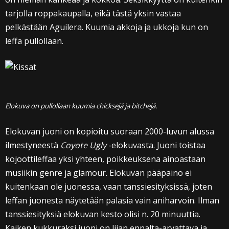
tarjolla roppakaupalla, eikä tästä yksin vastaa
pelkästään Aguilera. Kuumia akkoja ja ukkoja kun on
leffa pullollaan.
Elokuva on pullollaan kuumia chicksejä ja bitchejä.
Elokuvan juoni on kopioitu suoraan 2000-luvun alussa
ilmestyneestä
Coyote Ugly
-elokuvasta. Juoni toistaa
kojoottileffaa yksi yhteen, poikkeuksena ainoastaan
musiikin genre ja glamour. Elokuvan pääpaino ei
kuitenkaan ole juonessa, vaan tanssiesityksissä, joten
leffan juonesta näytetään palasia vain aniharvoin. Ilman
tanssiesityksiä elokuvan kesto olisi n. 20 minuuttia.
Kaiken kukkuraksi juoni on liian ennalta-arvattava ja