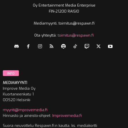
Oy Entertainment Media Enterprise
FIN-21200 RAISIO
Mediamyynti, toimitus@respawn.fi
Ota yhteyttä:
toimitus@respawn.fi
INFO
MEDIAMYYNTI
Improve Media Oy
Kuortaneenkatu 1
00520 Helsinki
myynti@improvemedia.fi
Hinnasto ja aineisto-ohjeet:
Improvemedia.fi
Suora neuvottelu Respawn.fi:n kautta, ks. mediakortti