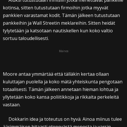
Aluksi tutustutaan ihmisiin jotka menettävät pankeille
kotinsa, sitten tutustutaan firmoihin jotka myyvät
pankkien varastamat kodit. Tämän jälkeen tutustutaan
pankkeihin ja Wall Streetin meklareihin. Sitten heidät
tylytetään ja katsotaan nautiskellen kun koko valtio
sortuu taloudellisesti.
Mainos
Moore antaa ymmärtää että tälläkin kertaa ollaan
kuluttajan puolella ja koko mätä yhteiskunta pengotaan
totaalisesti. Tämän jälkeen annetaan hieman lohtua ja
yllytetään koko kansa poliitikkoja ja rikkaita perkeleitä
vastaan.
Dokkarin idea ja toteutus on hyvä. Ainoa miinus tulee
äärimmäisen hitaasti etenevästä menosta ja varsin