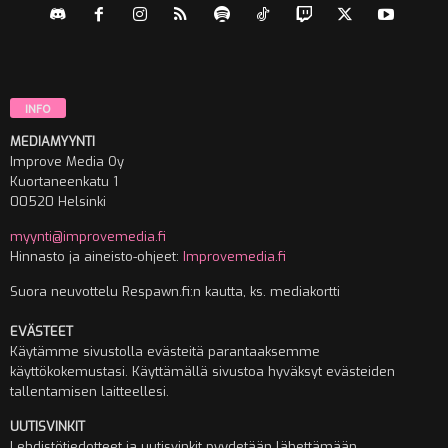
INFO
MEDIAMYYNTI
Improve Media Oy
Kuortaneenkatu 1
00520 Helsinki
myynti@improvemedia.fi
Hinnasto ja aineisto-ohjeet:
Improvemedia.fi
Suora neuvottelu Respawn.fi:n kautta, ks. mediakortti
EVÄSTEET
Käytämme sivustolla evästeitä parantaaksemme
käyttökokemustasi. Käyttämällä sivustoa hyväksyt evästeiden
tallentamisen laitteellesi.
UUTISVINKIT
Lehdistötiedotteet ja uutisvinkit pyydetään lähettämään