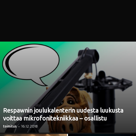
i
Respawnin joulukalenterin uudesta luukusta
voittaa mikrofonitekniikkaa – osallistu
-
16.12.2018
toimitus