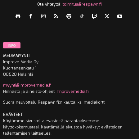
Ota yhteyttä:
toimitus@respawn.fi
INFO
MEDIAMYYNTI
Improve Media Oy
Kuortaneenkatu 1
00520 Helsinki
myynti@improvemedia.fi
Hinnasto ja aineisto-ohjeet:
Improvemedia.fi
Suora neuvottelu Respawn.fi:n kautta, ks. mediakortti
EVÄSTEET
Käytämme sivustolla evästeitä parantaaksemme
käyttökokemustasi. Käyttämällä sivustoa hyväksyt evästeiden
tallentamisen laitteellesi.