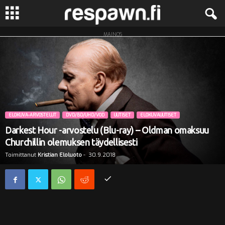
MAINOS
R
e
s
p
ELOKUVA-ARVOSTELUT
DVD/BD/UHD/VOD
UUTISET
ELOKUVAUUTISET
a
Darkest Hour -arvostelu (Blu-ray) – Oldman omaksuu
Churchillin olemuksen täydellisesti
w
Toimittanut
Kristian Eloluoto
-
30.9.2018
n
.
f