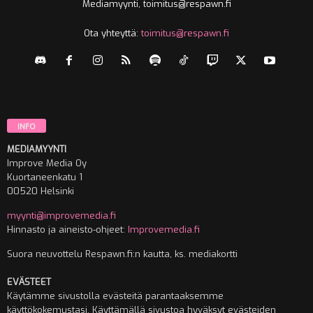
Mediamyynti, toimitus@respawn.fi
Ota yhteyttä:
toimitus@respawn.fi
INFO
MEDIAMYYNTI
Improve Media Oy
Kuortaneenkatu 1
00520 Helsinki
myynti@improvemedia.fi
Hinnasto ja aineisto-ohjeet:
Improvemedia.fi
Suora neuvottelu Respawn.fi:n kautta, ks. mediakortti
EVÄSTEET
Käytämme sivustolla evästeitä parantaaksemme
käyttökokemustasi. Käyttämällä sivustoa hyväksyt evästeiden