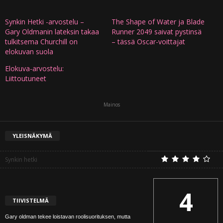
Synkin Hetki -arvostelu –
The Shape of Water ja Blade
Gary Oldmanin lateksin takaa
Runner 2049 saivat pystinsä
tulkitsema Churchill on
– tässä Oscar-voittajat
elokuvan suola
Elokuva-arvostelu:
Liittoutuneet
Mainos
YLEISNÄKYMÄ
Synkin hetki
4
TIIVISTELMÄ
Gary oldman tekee loistavan roolisuorituksen, mutta