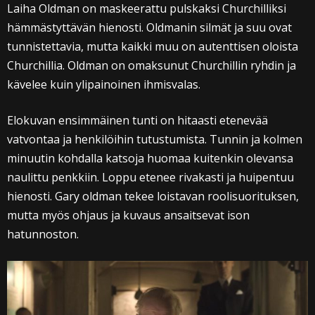
Laiha Oldman on maskeerattu pulskaksi Churchilliksi
hämmästyttävän hienosti. Oldmanin silmät ja suu ovat
tunnistettavia, mutta kaikki muu on autenttisen oloista
Churchillia. Oldman on omaksunut Churchillin ryhdin ja
kävelee kuin ylipainoinen ihmisvalas.
Elokuvan ensimmäinen tunti on hitaasti etenevää
vatvontaa ja henkilöihin tutustumista. Tunnin ja kolmen
minuutin kohdalla katsoja huomaa kuitenkin olevansa
naulittu penkkiin. Loppu etenee rivakasti ja huipentuu
hienosti. Gary oldman tekee loistavan roolisuorituksen,
mutta myös ohjaus ja kuvaus ansaitsevat ison
hatunnoston.