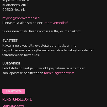
Improve Media Oy
Kuortaneenkatu 1
00520 Helsinki
myynti@improvemedia.fi
Hinnasto ja aineisto-ohjeet:
Improvemedia.fi
Suora neuvottelu Respawn.fi:n kautta, ks. mediakortti
EVÄSTEET
Käytämme sivustolla evästeitä parantaaksemme
käyttökokemustasi. Käyttämällä sivustoa hyväksyt evästeiden
tallentamisen laitteellesi.
UUTISVINKIT
Lehdistötiedotteet ja uutisvinkit pyydetään lähettämään
sähköpostitse osoitteeseen
toimitus@respawn.fi
SIVUSTOSTA
REKISTERISELOSTE
MEDIAKORTTI