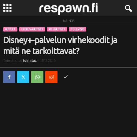
MAINOS
R
UUTISET
ELOKUVAUUTISET
PELIUUTISET
TELEVISIO
e
Disney+-palvelun virhekoodit ja
mitä ne tarkoittavat?
s
Toimittanut
toimitus
-
13.11.2019
p
a
w
n
.
f