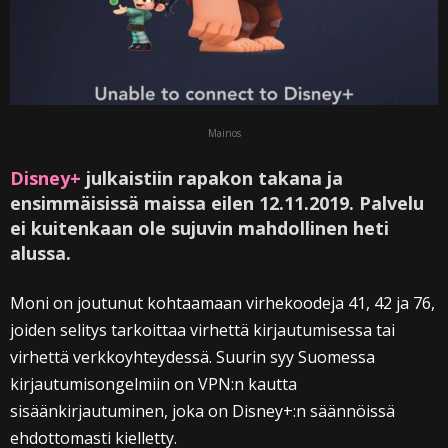
Mainos
Disney+
julkaistiin rapakon takana ja
ensimmäisissä maissa eilen 12.11.2019. Palvelu
ei kuitenkaan ole sujuvin mahdollinen heti
alussa.
Moni on joutunut kohtaamaan virhekoodeja 41, 42 ja 76,
joiden selitys tarkoittaa virhettä kirjautumisessa tai
virhettä verkkoyhteydessä. Suurin syy Suomessa
kirjautumisongelmiin on VPN:n kautta
sisäänkirjautuminen, joka on Disney+:n säännöissä
ehdottomasti kielletty.