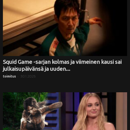
Squid Game -sarjan kolmas ja viimeinen kausi sai
julkaisupäivänsä ja uuden...
-
30.1.2025
toimitus