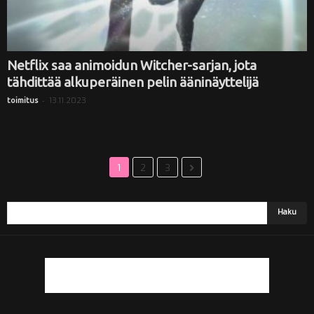
Netflix saa animoidun Witcher-sarjan, jota
tähdittää alkuperäinen pelin ääninäyttelijä
-
13.11.2023
toimitus
1
2
3