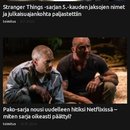
Stranger Things -sarjan 5.-kauden jaksojen nimet
ja julkaisuajankohta paljastettiin
-
8.11.2024
toimitus
Pako-sarja nousi uudelleen hitiksi Netflixissä –
miten sarja oikeasti päättyi?
-
10.10.2024
toimitus