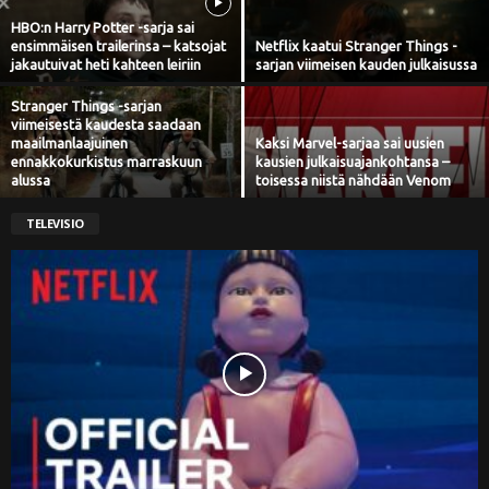
i
HBO:n Harry Potter -sarja sai
ensimmäisen trailerinsa – katsojat
Netflix kaatui Stranger Things -
jakautuivat heti kahteen leiriin
sarjan viimeisen kauden julkaisussa
Stranger Things -sarjan
viimeisestä kaudesta saadaan
maailmanlaajuinen
Kaksi Marvel-sarjaa sai uusien
ennakkokurkistus marraskuun
kausien julkaisuajankohtansa –
alussa
toisessa niistä nähdään Venom
TELEVISIO