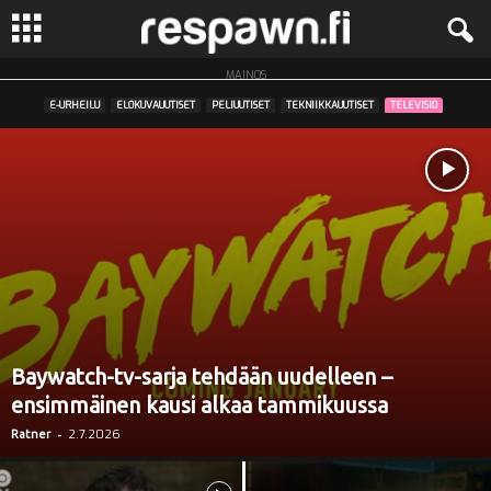
MAINOS
R
E-URHEILU
ELOKUVAUUTISET
PELIUUTISET
TEKNIIKKAUUTISET
TELEVISIO
e
s
p
a
w
Baywatch-tv-sarja tehdään uudelleen –
n
ensimmäinen kausi alkaa tammikuussa
.
-
2.7.2026
Ratner
f