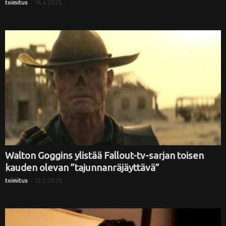
-
16.4.2025
toimitus
Walton Goggins ylistää Fallout-tv-sarjan toisen
kauden olevan ”tajunnanräjäyttävä”
-
12.2.2025
toimitus