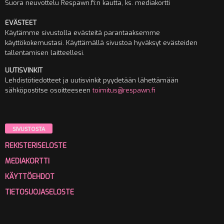
Suora neuvottelu Respawn.fi:n kautta, ks. mediakortti
EVÄSTEET
Käytämme sivustolla evästeitä parantaaksemme
käyttökokemustasi. Käyttämällä sivustoa hyväksyt evästeiden
tallentamisen laitteellesi.
UUTISVINKIT
Lehdistötiedotteet ja uutisvinkit pyydetään lähettämään
sähköpostitse osoitteeseen
toimitus@respawn.fi
SIVUSTOSTA
REKISTERISELOSTE
MEDIAKORTTI
KÄYTTÖEHDOT
TIETOSUOJASELOSTE