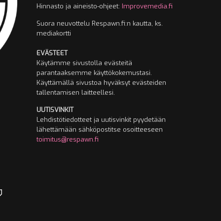
Hinnasto ja aineisto-ohjeet:
Improvemedia.fi
Suora neuvottelu Respawn.fi:n kautta, ks.
mediakortti
EVÄSTEET
Käytämme sivustolla evästeitä
parantaaksemme käyttökokemustasi.
Käyttämällä sivustoa hyväksyt evästeiden
tallentamisen laitteellesi.
UUTISVINKIT
Lehdistötiedotteet ja uutisvinkit pyydetään
lähettämään sähköpostitse osoitteeseen
toimitus@respawn.fi