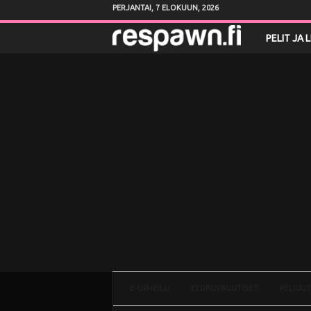
PERJANTAI, 7 ELOKUUN, 2026
R
PELIT JA 
e
s
p
a
w
n
.
f
E-URHEILU
ELOKUVAUUTISET
PELIUUT