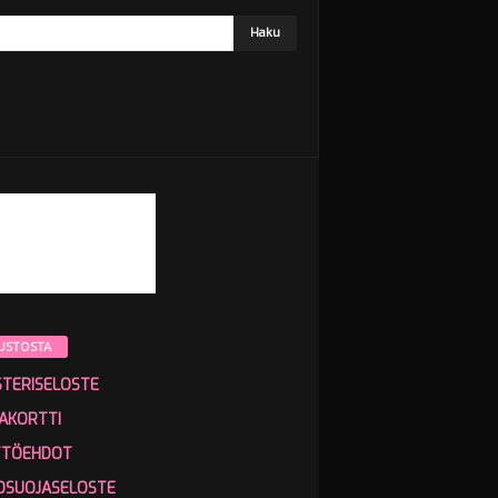
USTOSTA
STERISELOSTE
AKORTTI
TTÖEHDOT
OSUOJASELOSTE