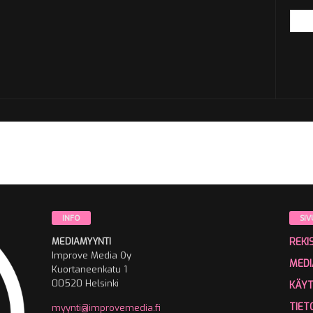
INFO
SIV
MEDIAMYYNTI
REKI
Improve Media Oy
MEDI
Kuortaneenkatu 1
00520 Helsinki
KÄY
TIET
myynti@improvemedia.fi