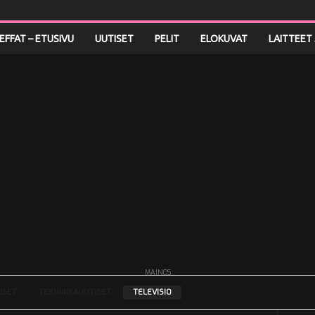
LEFFAT – ETUSIVU
UUTISET
PELIT
ELOKUVAT
LAITTEET 
MAINOS
ISET
TEKNIIKKAUUTISET
TELEVISIO