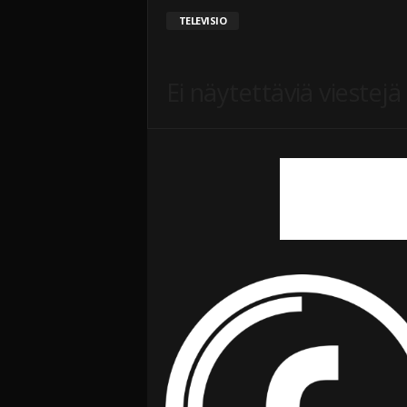
i
TELEVISIO
Ei näytettäviä viestejä