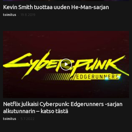
Kevin Smith tuottaa uuden He-Man-sarjan
-
19.8.2019
toimitus
Netflix julkaisi Cyberpunk: Edgerunners -sarjan
alkutunnarin – katso tästä
-
5.7.2022
toimitus