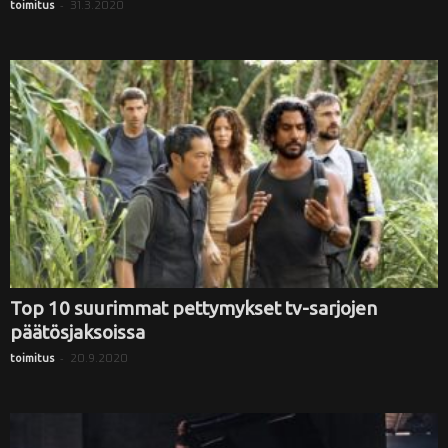
-
31.3.2020
toimitus
Top 10 suurimmat pettymykset tv-sarjojen
päätösjaksoissa
-
20.9.2020
toimitus