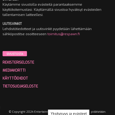
Käytämme sivustolla evästeitä parantaaksemme
käyttökokemustasi. Käyttämällä sivustoa hyväksyt evästeiden
tallentamisen laitteellesi.
UUTISVINKIT
Lehdistötiedotteet ja uutisvinkit pyydetään lähettämään
sähköpostitse osoitteeseen
toimitus@respawn.fi
SIVUSTOSTA
REKISTERISELOSTE
MEDIAKORTTI
KÄYTTÖEHDOT
TIETOSUOJASELOSTE
© Copyright 2024 Entertainment Media Oy. Kaikki oikeudet pidätetään.
Yksityisyys ja evästeet