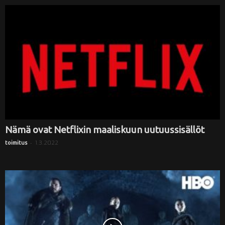
Nämä ovat Netflixin maaliskuun uutuussisällöt
-
1.3.2022
toimitus