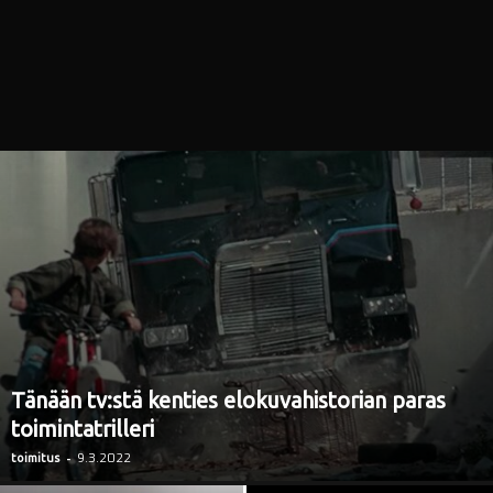
i
Tänään tv:stä kenties elokuvahistorian paras
toimintatrilleri
-
9.3.2022
toimitus