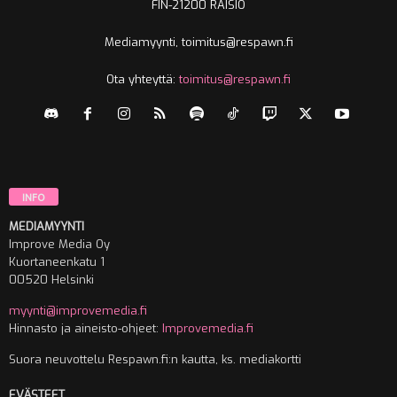
FIN-21200 RAISIO
Mediamyynti, toimitus@respawn.fi
Ota yhteyttä:
toimitus@respawn.fi
INFO
MEDIAMYYNTI
Improve Media Oy
Kuortaneenkatu 1
00520 Helsinki
myynti@improvemedia.fi
Hinnasto ja aineisto-ohjeet:
Improvemedia.fi
Suora neuvottelu Respawn.fi:n kautta, ks. mediakortti
EVÄSTEET