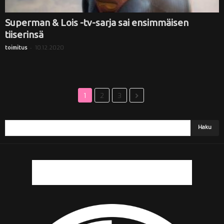
Superman & Lois -tv-sarja sai ensimmäisen
tiiserinsä
-
10.12.2020
toimitus
1
2
3