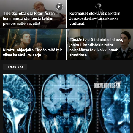
Tiesitkö, että osa Ritari Ässän
Kotimaiset elokuvat palkittiin
hurjimmista stunteista tehtiin
Jussi-pysteillä – tässä kaikki
pienoismallien avulla?
voittajat
Tänään tv:stä toimintaelokuva,
jonka L-koodistakin tuttu
Kirottu-ohjaajalta Tiedän mitä teit
naispääosa teki kaikki omat
viime kesänä -tv-sarja
stunttinsa
TELEVISIO