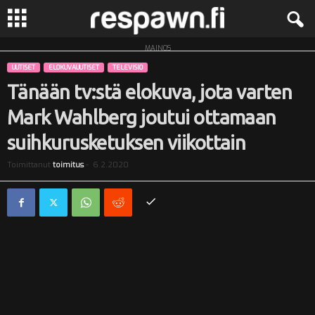
MAINOS
R
UUTISET
ELOKUVAUUTISET
TELEVISIO
e
Tänään tv:stä elokuva, jota varten
Mark Wahlberg joutui ottamaan
s
suihkurusketuksen viikottain
p
Toimittanut
toimitus
-
6.2.2020
a
w
n
.
f