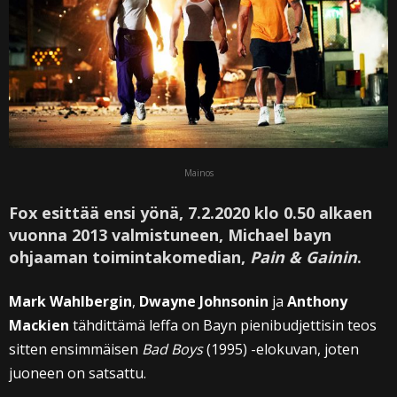
Mainos
Fox esittää ensi yönä, 7.2.2020 klo 0.50 alkaen
vuonna 2013 valmistuneen, Michael bayn
ohjaaman toimintakomedian,
Pain & Gainin
.
Mark Wahlbergin
,
Dwayne Johnsonin
ja
Anthony
Mackien
tähdittämä leffa on Bayn pienibudjettisin teos
sitten ensimmäisen
Bad Boys
(1995) -elokuvan, joten
juoneen on satsattu.