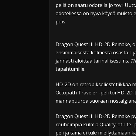
peliä on saatu odotella jo tovi. Uutt
odotellessa on hyvä käydä muistoj
pois.
Dragon Quest III HD-2D Remake, 
ensimmäisestä kolmesta osasta. I ja
jännästi aloittaa tarinallisesti ns.
Th
tapahtumille.
HD-2D on retropikseliestetiikkaa mod
Octopath Traveler -peli toi HD-2D-
mannapuuroa suoraan nostalgianälkä
Dragon Quest III HD-2D Remake pysy
rouheimpia kulmia Quality-of-life -p
peli ja tämä ei tule miellyttämään ka