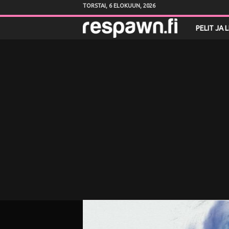
TORSTAI, 6 ELOKUUN, 2026
R
PELIT JA 
e
s
p
a
w
n
.
f