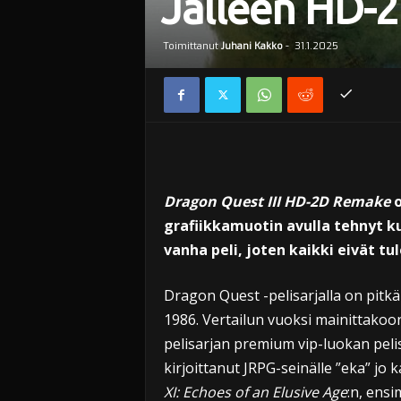
Jälleen HD-2D
Toimittanut
Juhani Kakko
-
31.1.2025
Dragon Quest III HD-2D Remake
grafiikkamuotin avulla tehnyt k
vanha peli, joten kaikki eivät t
Dragon Quest -pelisarjalla on pitkä
1986. Vertailun vuoksi mainittako
pelisarjan premium vip-luokan peli
kirjoittanut JRPG-seinälle ”eka” jo
XI: Echoes of an Elusive Age
:n, ensi