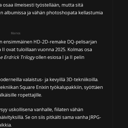
a osaa ilmeisesti työstellään, mutta sitä
en albumissa ja vähän photoshopata kellastumia
Mainos
on ensimmäinen HD-2D-remake DQ-pelisarjan
 II ovat tuloillaan vuonna 2025. Kolmas osa
e Erdrick Trilogy
ollen esiosa I ja II pelin
erneilla valaistus- ja kevyillä 3D-tekniikoilla.
tekniikan Square Enixin työkalupakkiin, syöttäen
isille ropettajille.
y uskollisena vanhalle, fiilaten vähän
äivityksillä. Se on siis pitkälti sama vanha JRPG-
ikkia.