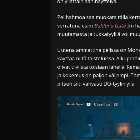
on yllättäin ääninäyttelyä.
Pelihahmoa saa muokata tällä kert
verratuna esim
Baldur’s Gate 3
:n h
muutamasta ja tukkatyyliiä voi muut
Uutena ammattina pelissä on Monste
käyttää niitä taisteluissa. Alkuperäi
olivat tiiviistä toisiaan lähellä. Re
ja kokemus on paljon väljempi. Tämä
pitäen silti vahvasti DQ-tyylin yllä.