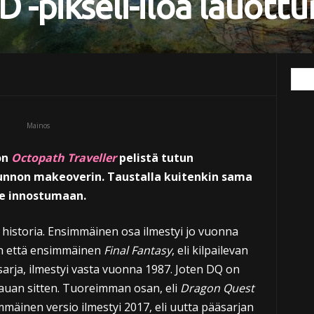
 -pikseli-iloa lauottun
Mainos
on
Octopath Traveller
pelistä tutun
unnon makeoverin. Taustalla kuitenkin sama
ule innostumaan.
 historia. Ensimmäinen osa ilmestyi jo vuonna
on että ensimmäinen
Final Fantasy
, eli kilpailevan
sarja, ilmestyi vasta vuonna 1987. Joten DQ on
 kauan sitten. Tuoreimman osan, eli
Dragon Quest
mmäinen versio ilmestyi 2017, eli uutta pääsarjan