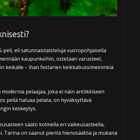
knisesti?
-peli, eli satunnaistaisteluja vuoropohjaisella
, mennään kaupunkeihin, ostetaan varusteet,
sin keikalle – ihan festarien keikkabussimeininkiä
modernia pelaajaa, joka ei näin antiikkiseen
os peliä haluaa pelata, on hyväksyttävä
ingin keskeytys.
usasteen säätö kolmella eri vaikeusasteella,
pi. Tarina on saanut pientä hienosäätöä ja mukana