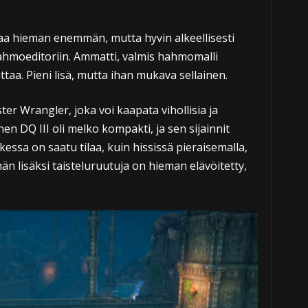
aa hieman enemmän, mutta hyvin alkeellisesti
ahmoeditoriin. Ammatti, valmis hahmomalli
taa. Pieni lisä, mutta ihan mukava sellainen.
r Wrangler, joka voi kaapata vihollisia ja
nen DQ III oli melko kompakti, ja sen sijainnit
makessa on saatu tilaa, kuin hississä pieraisemalla,
n lisäksi taisteluruutuja on hieman elävöitetty,