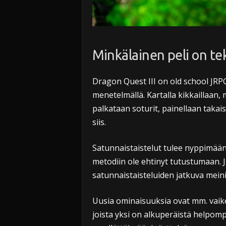
Minkälainen peli on te
Dragon Quest III on old school JRPG
menetelmällä. Kartalla kikkaillaan
palkataan soturit, painellaan takai
siis.
Satunnaistaistelut tulee nyppimään 
metodiin ole ehtinyt tutustumaan. J
satunnaistaisteluiden jatkuva mein
Uusia ominaisuuksia ovat mm. vaike
joista yksi on alkuperäistä helpom