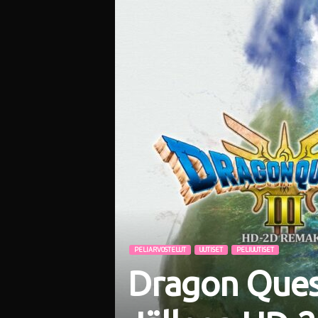
i
PELIARVOSTELUT
UUTISET
PELIUUTISET
Dragon Quest