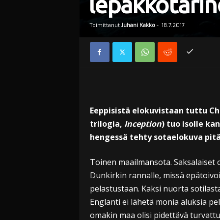
lepakkotarin
Toimittanut
Juhani Kakko
-
18.7.2017
Eeppisistä elokuvistaan tuttu Ch
trilogia,
Inception
) tuo isolle ka
hengessä tehty sotaelokuva pitää
Toinen maailmansota. Saksalaiset ov
Dunkirkin rannalle, missä epätoiv
pelastustaan. Kaksi nuorta sotilast
Englanti ei lähetä monia aluksia pel
omakin maa olisi pidettävä turvattun