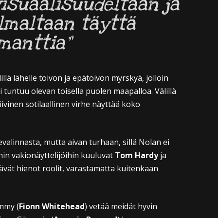
visuaalisuudeltaan ja
lmaltaan täyttä
manttia”
illä lähelle toivon ja epätoivon myrskyä, jolloin
 tuntuu olevan toisella puolen maapalloa. Välillä
iivinen sotilaallinen virhe näyttää koko
valinnasta, mutta aivan turhaan, sillä Nolan ei
nin vakionäyttelijöihin kuuluvat
Tom Hardy
ja
tävät hienot roolit, varastamatta kuitenkaan
mmy (
Fionn Whitehead
) vetää meidät hyvin