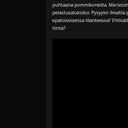
puhtaana pommikoneilta. Merivoimat
pelastusaluksiksi. Pysyykö ilmatil
epätoivoisessa tilanteessa? Ehtivätk
hinta?