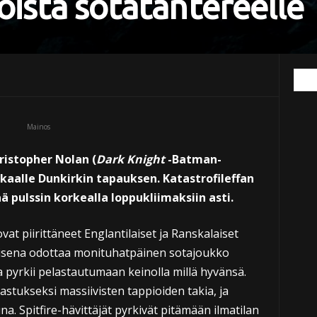
oista sotatantereelle
Mainos
ristopher Nolan (
Dark Knight
-Batman-
nkaalle Dunkirkin tapauksen. Katastrofileffan
 pulssin korkealla loppukliimaksiin asti.
at piirittäneet Englantilaiset ja Ranskalaiset
oisena odottaa monituhatpäinen sotajoukko
a pyrkii pelastautumaan keinolla millä hyvänsä.
astukseksi massiivisten tappioiden takia, ja
a. Spitfire-hävittäjät pyrkivät pitämään ilmatilan