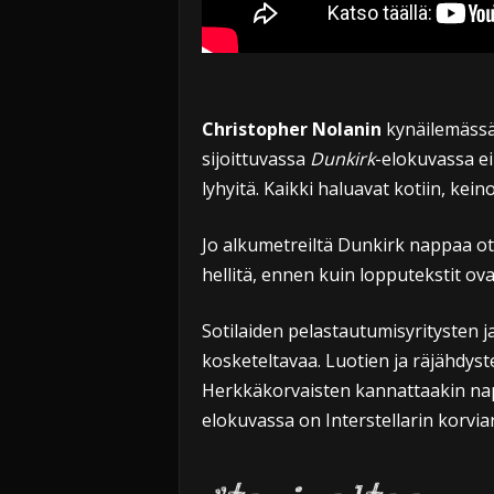
Christopher Nolanin
kynäilemässä
sijoittuvassa
Dunkirk
-elokuvassa ei
lyhyitä. Kaikki haluavat kotiin, kein
Jo alkumetreiltä Dunkirk nappaa ot
hellitä, ennen kuin lopputekstit ova
Sotilaiden pelastautumisyritysten 
kosketeltavaa. Luotien ja räjähdys
Herkkäkorvaisten kannattaakin nap
elokuvassa on Interstellarin korvia