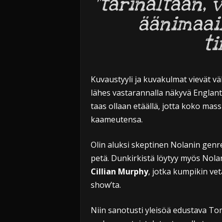
”tarinaltaan, 
äänimaai
ti
Kuvaustyyli ja kuvakulmat vievät väl
lähes vastarannalla näkyvä Englanti
taas ollaan etäällä, jotta koko mass
kaameutensa.
Olin aluksi skeptinen Nolanin genre
petä. Dunkirkistä löytyy myös Nola
Cillian Murphy
, jotka kumpikin ve
show’ta.
Niin sanotusti yleisöä edustava To