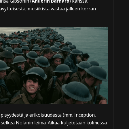
insa Gibsonin (
Anuerin Barnard
) kanssa.
vytteisestä, musiikista vastaa jälleen kerran
isyydestä ja erikoisuudesta (mm. Inception,
 selkeä Nolanin leima. Aikaa kuljetetaan kolmessa