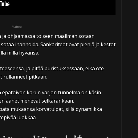
Mainos
 ja ohjaamassa toiseen maailman sotaan
 sotaa ihannoida. Sankariteot ovat pieniä ja kestot
olla millä hyvänsä.
teeseensa, ja pitää puristuksessaan, eikä ote
t rullanneet pitkään.
ja epätoivon karun varjon tunnelma on käsin
ten äänet menevät selkärankaan.
ata mukaansa korvatulpat, sillä dynamiikka
repivää luokkaa.