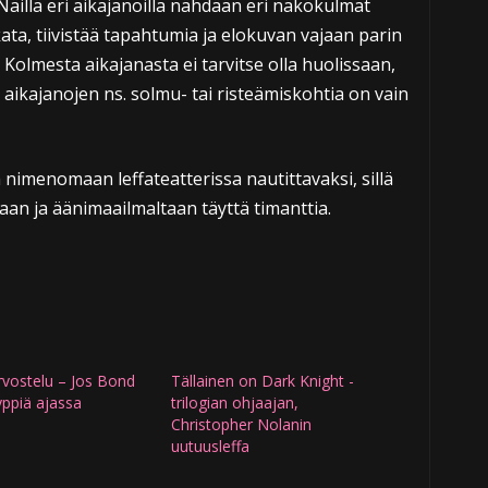
. Näillä eri aikajanoilla nähdään eri näkökulmat
ata, tiivistää tapahtumia ja elokuvan vajaan parin
 Kolmesta aikajanasta ei tarvitse olla huolissaan,
 aikajanojen ns. solmu- tai risteämiskohtia on vain
 nimenomaan leffateatterissa nautittavaksi, sillä
taan ja äänimaailmaltaan täyttä timanttia.
rvostelu – Jos Bond
Tällainen on Dark Knight -
yppiä ajassa
trilogian ohjaajan,
Christopher Nolanin
uutuusleffa