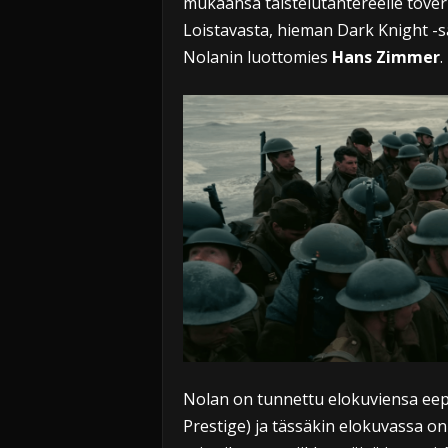
mukaansa taistelutantereelle tover
Loistavasta, hieman Dark Knight -sä
Nolanin luottomies
Hans Zimmer
.
Nolan on tunnettu elokuviensa eepp
Prestige) ja tässäkin elokuvassa on