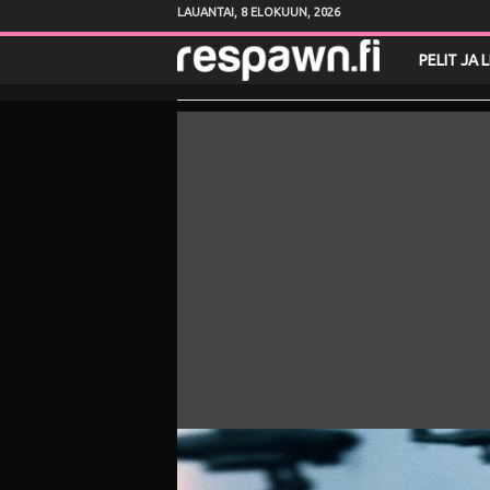
LAUANTAI, 8 ELOKUUN, 2026
R
PELIT JA 
e
s
p
a
w
n
.
f