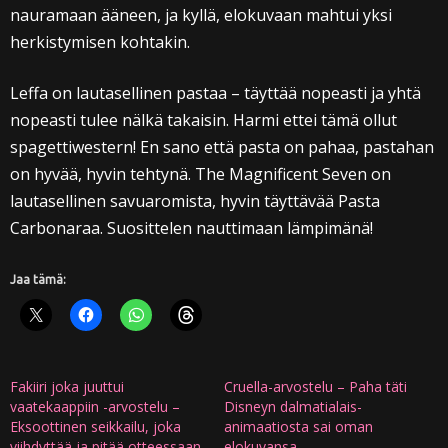
nauramaan ääneen, ja kyllä, elokuvaan mahtui yksi
herkistymisen kohtakin.
Leffa on lautasellinen pastaa – täyttää nopeasti ja yhtä
nopeasti tulee nälkä takaisin. Harmi ettei tämä ollut
spagettiwestern! En sano että pasta on pahaa, pastahan
on hyvää, hyvin tehtynä. The Magnificent Seven on
lautasellinen savuaromista, hyvin täyttävää Pasta
Carbonaraa. Suosittelen nauttimaan lämpimänä!
Jaa tämä:
Fakiiri joka juuttui
Cruella-arvostelu – Paha täti
vaatekaappiin -arvostelu –
Disneyn dalmatialais-
Eksoottinen seikkailu, joka
animaatiosta sai oman
viihdyttää ja pitää otteessaan
elokuvansa