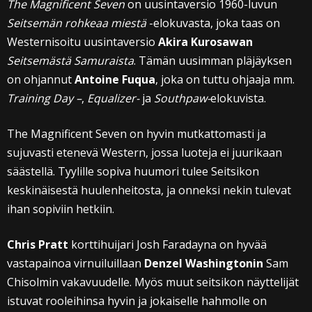
The Magnificent Seven
on uusintaversio 1960-luvun
Seitsemän rohkeaa miestä
-elokuvasta, joka taas on
Westernisoitu uusintaversio
Akira Kurosawan
Seitsemästä Samuraista
. Tämän uusimman pläjäyksen
on ohjannut
Antoine Fuqua
, joka on tuttu ohjaaja mm.
Training Day –
,
Equalizer-
ja
Southpaw-
elokuvista.
The Magnificent Seven on hyvin mutkattomasti ja
sujuvasti etenevä Western, jossa luoteja ei juurikaan
säästellä. Tyylille sopiva huumori tulee Seitsikon
keskinäisestä huulenheitosta, ja onneksi nekin tulevat
ihan sopiviin hetkiin.
Chris Pratt
korttihuijari Josh Faradayna on hyvää
vastapainoa virnuiluillaan
Denzel Washingtonin
Sam
Chisolmin vakavuudelle. Myös muut seitsikon näyttelijät
istuvat rooleihinsa hyvin ja jokaiselle hahmolle on