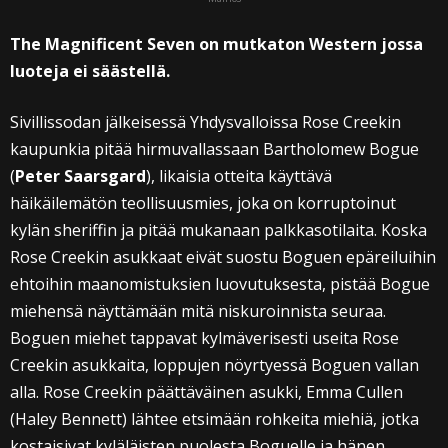
The Magnificent Seven on mutkaton Western jossa
luoteja ei säästellä.
Sivillissodan jälkeisessä Yhdysvalloissa Rose Creekin
kaupunkia pitää hirmuvallassaan Bartholomew Bogue
(
Peter Saarsgard
), likaisia otteita käyttävä
häikäilemätön teollisuusmies, joka on korruptoinut
kylän sheriffin ja pitää mukanaan palkkasotilaita. Koska
Rose Creekin asukkaat eivät suostu Boguen epäreiluihin
ehtoihin maanomistuksien luovutuksesta, pistää Bogue
miehensä näyttämään mitä niskuroinnista seuraa.
Boguen miehet tappavat kylmäverisesti useita Rose
Creekin asukkaita, loppujen nöyrtyessä Boguen vallan
alla. Rose Creekin päättäväinen asukki, Emma Cullen
(Haley Bennett) lähtee etsimään rohkeita miehiä, jotka
kostaisivat kyläläisten puolesta Boguelle ja hänen