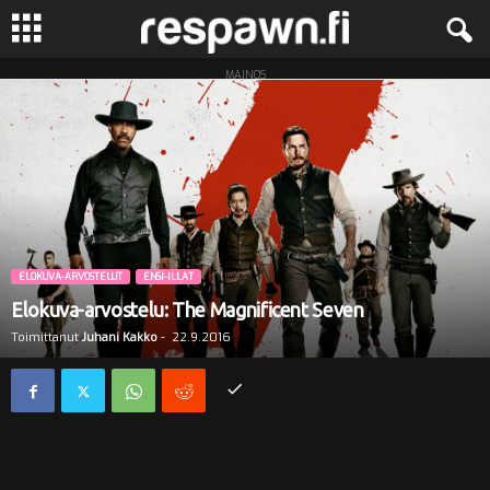
MAINOS
R
e
s
p
a
ELOKUVA-ARVOSTELUT
ENSI-ILLAT
Elokuva-arvostelu: The Magnificent Seven
w
Toimittanut
Juhani Kakko
-
22.9.2016
n
.
f