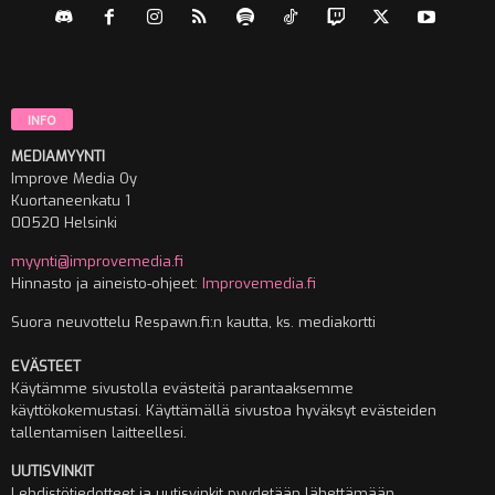
INFO
MEDIAMYYNTI
Improve Media Oy
Kuortaneenkatu 1
00520 Helsinki
myynti@improvemedia.fi
Hinnasto ja aineisto-ohjeet:
Improvemedia.fi
Suora neuvottelu Respawn.fi:n kautta, ks. mediakortti
EVÄSTEET
Käytämme sivustolla evästeitä parantaaksemme
käyttökokemustasi. Käyttämällä sivustoa hyväksyt evästeiden
tallentamisen laitteellesi.
UUTISVINKIT
Lehdistötiedotteet ja uutisvinkit pyydetään lähettämään