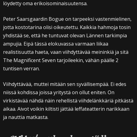
löydetty oma erikoisominaisuutensa.
Peter Saarsgaardin Bogue on tarpeeksi vastenmielinen,
jotta kostotarina olisi oikeutettu. Kaikkia hahmoja tosin
yhdistää se, että he tuntuvat olevan Lännen tarkimpia
ampujia. Eipä tässä elokuvassa varmaan liikaa
realistisuutta haeta, vaan viihdyttävää meininkiä ja sitä
The Magnificent Seven tarjoileekin, vähän päälle 2
tuntisen verran.
Viihdyttävää, muttei mitään sen syvällisempää. Ei edes
niissä kohdissa joissa yritystä on ollut eniten. On
virkistävää nähdä näin rehellistä viihdelänkkäriä pitkästä
aikaa. Aivot voikin kiltisti jättää leffateatterin narikkaan
ja nauttia matkasta.