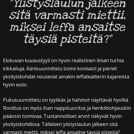
”Ylistyslaulun jälkeen
sitä varmasti miettii,
miksei leffa ansaitse
täysiä pisteitä?”
Elokuvan kuvaustyyli on hyvin realistinen ilman turhia
kikkailuja. Äänisuunnittelu toimii komiasti ja pienet
yksityiskohdat nousevat ainakin leffateatterin kajareista
hyvin esiin.
Pukusuunnittelu on tyylikäs ja hahmot näyttävät hyviltä.
Roolitus on myös ihan nappisuoritus ja henkilöohjauskin
pääosin toimivaa. Tuotannolliset arvot näkyvät hyvin
yksityiskohdissa. Tälläisen ylistyslaulun jälkeen sitä
varmasti miettii, miksei leffa ansaitse täysiä pisteitä?