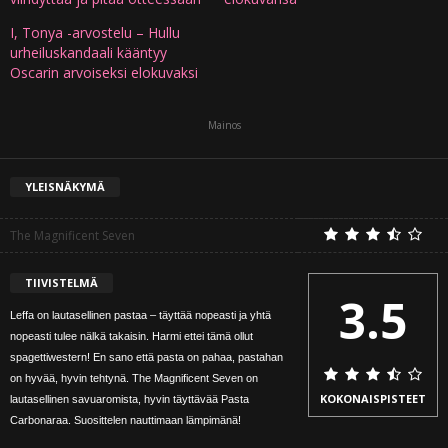
I, Tonya -arvostelu – Hullu
urheiluskandaali kääntyy
Oscarin arvoiseksi elokuvaksi
Mainos
YLEISNÄKYMÄ
The Magnificent Seven
TIIVISTELMÄ
3.5
Leffa on lautasellinen pastaa – täyttää nopeasti ja yhtä
nopeasti tulee nälkä takaisin. Harmi ettei tämä ollut
spagettiwestern! En sano että pasta on pahaa, pastahan
on hyvää, hyvin tehtynä. The Magnificent Seven on
KOKONAISPISTEET
lautasellinen savuaromista, hyvin täyttävää Pasta
Carbonaraa. Suosittelen nauttimaan lämpimänä!