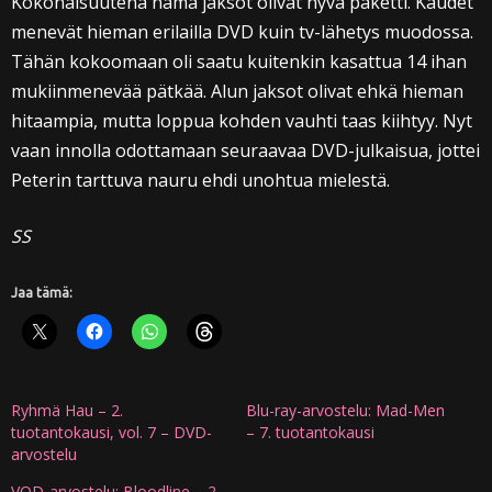
Kokonaisuutena nämä jaksot olivat hyvä paketti. Kaudet
menevät hieman erilailla DVD kuin tv-lähetys muodossa.
Tähän kokoomaan oli saatu kuitenkin kasattua 14 ihan
mukiinmenevää pätkää. Alun jaksot olivat ehkä hieman
hitaampia, mutta loppua kohden vauhti taas kiihtyy. Nyt
vaan innolla odottamaan seuraavaa DVD-julkaisua, jottei
Peterin tarttuva nauru ehdi unohtua mielestä.
SS
Jaa tämä:
Ryhmä Hau – 2.
Blu-ray-arvostelu: Mad-Men
tuotantokausi, vol. 7 – DVD-
– 7. tuotantokausi
arvostelu
VOD-arvostelu: Bloodline – 2.