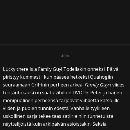
i
Mainos
Lucky there is a Family Guy! Todellakin onneksi. Päivä
piristyy kummasti, kun pääsee hetkeksi Quahogiin
seuraamaan Griffinin perheen arkea.
Family Guy
n viides
tuotantokausi on saatu vihdoin DVD:lle. Peter ja hänen
monipuolinen perheensä tarjoavat viihdettä katsojille
viiden ja puolen tunnin edestä. Vanhalle tyylilleen
uskollinen sarja tekee taas satiiria niin tunnetuista
näyttelijöistä kuin arkipäivän asioistakin. Seksiä,