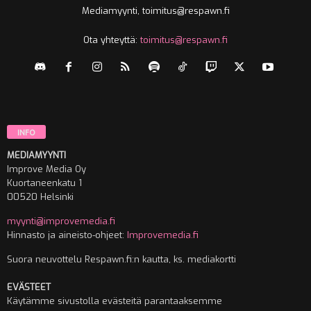
Mediamyynti, toimitus@respawn.fi
Ota yhteyttä:
toimitus@respawn.fi
INFO
MEDIAMYYNTI
Improve Media Oy
Kuortaneenkatu 1
00520 Helsinki
myynti@improvemedia.fi
Hinnasto ja aineisto-ohjeet:
Improvemedia.fi
Suora neuvottelu Respawn.fi:n kautta, ks. mediakortti
EVÄSTEET
Käytämme sivustolla evästeitä parantaaksemme