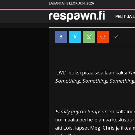
Dark Side / 
LAUANTAI, 8 ELOKUUN, 2026
R
PELIT JA 
Toimittanut
Susanna Saarela
-
2.2.2010
e
s
p
a
DVD-boksi pitää sisällään kaksi
Fa
Something, Something, Something,
w
n
.
Family guy
on
Simpson
ien kaltaine
normaalia perhe-elämää keskisuure
f
äiti Lois, lapset Meg, Chris ja ilke