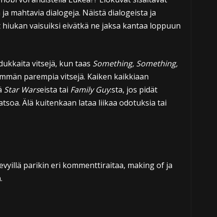
 ja mahtavia dialogeja. Näistä dialogeista ja
t hiukan vaisuiksi eivätkä ne jaksa kantaa loppuun
ukkaita vitsejä, kun taas
Something, Something,
mmän parempia vitsejä. Kaiken kaikkiaan
ä
Star Wars
eista tai
Family Guy
:sta, jos pidät
soa. Älä kuitenkaan lataa liikaa odotuksia tai
levyillä parikin eri kommenttiraitaa, making of ja
.