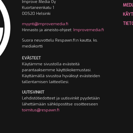
Improve Media Oy
MEDI
Kuortaneenkatu 1
00520 Helsinki
KÄY
TIET
myynti@improvemedia.fi
Hinnasto ja aineisto-ohjeet:
Improvemedia.fi
Suora neuvottelu Respawn.fi:n kautta, ks.
mediakortti
EVÄSTEET
Käytämme sivustolla evästeitä
parantaaksemme käyttökokemustasi.
Käyttämällä sivustoa hyväksyt evästeiden
tallentamisen laitteellesi.
UUTISVINKIT
Lehdistötiedotteet ja uutisvinkit pyydetään
lähettämään sähköpostitse osoitteeseen
toimitus@respawn.fi