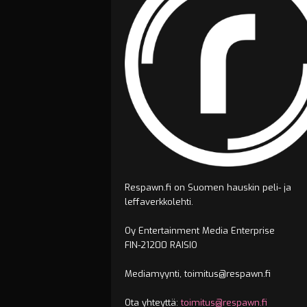
Respawn.fi on Suomen hauskin peli- ja
leffaverkkolehti.
Oy Entertainment Media Enterprise
FIN-21200 RAISIO
Mediamyynti, toimitus@respawn.fi
Ota yhteyttä:
toimitus@respawn.fi