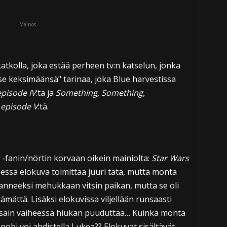
Mainos
kolla, joka estää perheen tv:n katselun, jonka
se keksimäänsä" tarinaa, joka Blue harvestissa
episode IV
:tä ja
Something, Something,
 episode V
:tä.
-fanin/nörtin korvaan oikein mainiolta:
Star Wars
tteessa elokuva toimittaa juuri tätä, mutta monta
anneeksi mehukkaan vitsin paikan, mutta se oli
mättä. Lisäksi elokuvissa viljellään runsaasti
ossain vaiheessa hiukan puuduttaa… Kuinka monta
obi voi ahdistella Lukea?? Elokuvat sisältävät