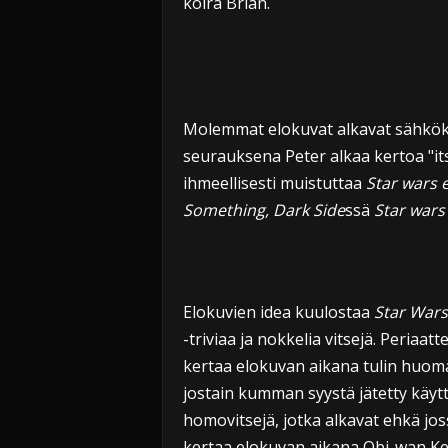
koira Brian.
i
Molemmat elokuvat alkavat sähkökat
seurauksena Peter alkaa kertoa "it
ihmeellisesti muistuttaa
Star wars 
Something, Dark Side
ssä
Star wars
Elokuvien idea kuulostaa
Star Wars
-triviaa ja nokkelia vitsejä. Periaa
kertaa elokuvan aikana tulin huom
jostain kumman syystä jätetty käyttä
homovitsejä, jotka alkavat ehkä j
kertaa elokuvan aikana Obi-wan Ken