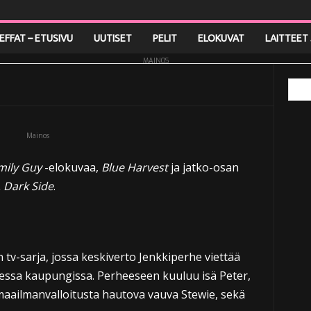
Blue Harvest two-pack
LEFFAT – ETUSIVU
UUTISET
PELIT
ELOKUVAT
LAITTEET 
MAINOS
Mainos
mily Guy
-elokuvaa,
Blue Harvest
ja jatko-osan
 Dark Side
.
n tv-sarja, jossa keskiverto Jenkkiperhe viettää
ssa kaupungissa. Perheeseen kuuluu isä Peter,
ä maailmanvalloitusta hautova vauva Stewie, sekä