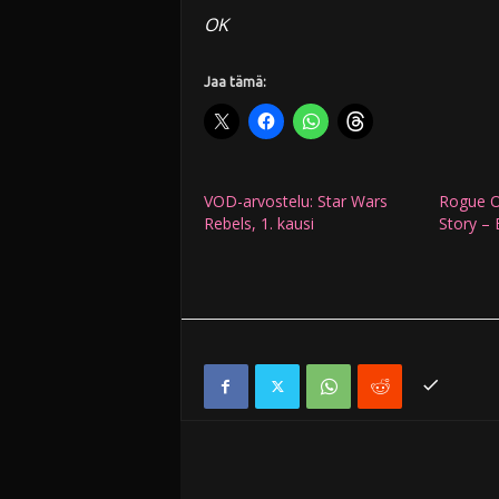
OK
Jaa tämä:
VOD-arvostelu: Star Wars
Rogue O
Rebels, 1. kausi
Story – 