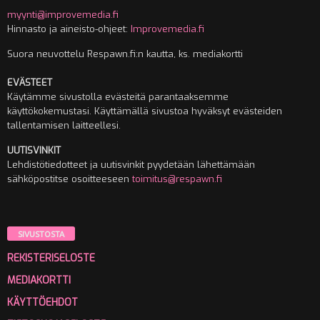
myynti@improvemedia.fi
Hinnasto ja aineisto-ohjeet:
Improvemedia.fi
Suora neuvottelu Respawn.fi:n kautta, ks. mediakortti
EVÄSTEET
Käytämme sivustolla evästeitä parantaaksemme
käyttökokemustasi. Käyttämällä sivustoa hyväksyt evästeiden
tallentamisen laitteellesi.
UUTISVINKIT
Lehdistötiedotteet ja uutisvinkit pyydetään lähettämään
sähköpostitse osoitteeseen
toimitus@respawn.fi
SIVUSTOSTA
REKISTERISELOSTE
MEDIAKORTTI
KÄYTTÖEHDOT