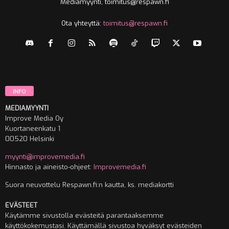
Mediamyynti, toimitus@respawn.fi
Ota yhteyttä:
toimitus@respawn.fi
INFO
MEDIAMYYNTI
Improve Media Oy
Kuortaneenkatu 1
00520 Helsinki
myynti@improvemedia.fi
Hinnasto ja aineisto-ohjeet:
Improvemedia.fi
Suora neuvottelu Respawn.fi:n kautta, ks. mediakortti
EVÄSTEET
Käytämme sivustolla evästeitä parantaaksemme
käyttökokemustasi. Käyttämällä sivustoa hyväksyt evästeiden