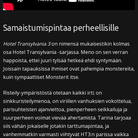
Samaistumispintaa perheellisille
Hotel Transylvania 3
on nimensä mukaisestikin kolmas
osa Hotel Transylvania -sarjassa. Meno on sen verran
happoista, ettei juuri tylsää hetkeä ehdi syntymään.
Joissain tapauksissa ihmiset ovat pahempia monstereita,
kuin sympaattiset Monsterit itse.
Risteily-ympäristöstä otetaan kaikki irti; on
sinkkuristeilymenoa, on viriilien vanhuksien vokottelua,
parisuhteisten ajanviettoa, pienperheen seikkailuja ja
suurperheen voimat vievää ahertamista. Tarina tarjoaa
siis vähän jokaiselle jotakin tarttumapintaa, ja
vanhemmatkin varmasti viihtyvät HT3:n parissa vaikka