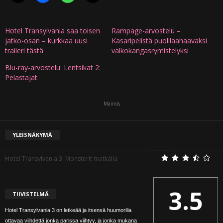
Hotel Transylvania saa toisen
Rampage-arvostelu –
jatko-osan – kurkkaa uusi
Kasaripelistä puolilaahaavaksi
traileri tästä
valkokangasrymistelyksi
Blu-ray-arvostelu: Lentsikat 2:
Pelastajat
Mainos
YLEISNÄKYMÄ
Hotel Transylvania 3: Monsterit matkalla
3.5
TIIVISTELMÄ
Hotel Transylvania 3 on letkeää ja itsensä huumorilla
ottavaa viihdettä jonka parissa viihtyy, ja jonka mukana