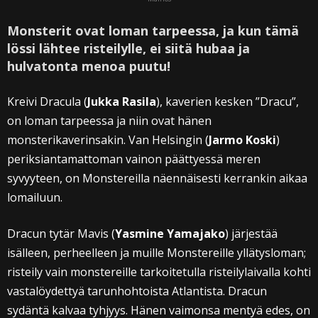
Monsterit ovat loman tarpeessa, ja kun tämä
lössi lähtee risteilylle, ei siitä hubaa ja
hulvatonta menoa puutu!
Kreivi Dracula (
Jukka Rasila
), kaverien kesken ”Dracu”,
on loman tarpeessa ja niin ovat hänen
monsterikaverinsakin. Van Helsingin (
Jarmo Koski
)
periksiantamattoman vainon päättyessä meren
syvyyteen, on Monstereilla näennäisesti kerrankin aikaa
lomailuun.
Dracun tytär Mavis (
Yasmine Yamajako
) järjestää
isälleen, perheelleen ja muille Monstereille yllätysloman;
risteily vain monstereille tarkoitetulla risteilylaivalla kohti
vastalöydettyä tarunhohtoista Atlantista. Dracun
sydäntä kalvaa tyhjyys. Hänen vaimonsa mentyä edes, on