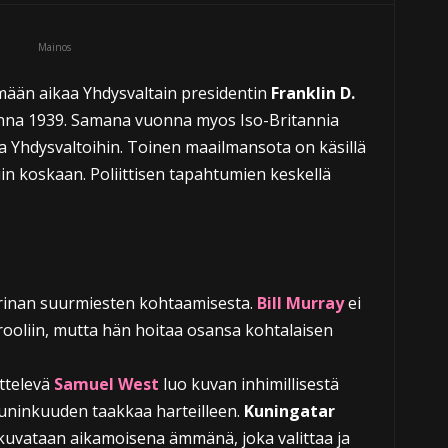
Mainos
ämään aikaa Yhdysvaltain presidentin
Franklin D.
onna 1939. Samana vuonna myos Iso-Britannia
a Yhdysvaltoihin. Toinen maailmansota on käsillä
in koskaan. Poliittisen tapahtumien keskellä
arinan suurmiesten kohtaamisesta.
Bill Murray
ei
rooliin, mutta hän hoitaa osansa kohtalaisen
ttelevä
Samuel West
luo kuvan inhimillisestä
t kuninkuuden taakkaa harteilleen.
Kuningatar
 kuvataan aikamoisena ämmänä, joka valittaa ja