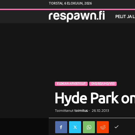
TORSTAI, 6 ELOKUUN, 2026
R
PELIT JA 
e
s
p
a
w
ELOKUVA-ARVOSTELUT
DVD/BD/UHD/VOD
Hyde Park o
n
.
Toimittanut
toimitus
-
26.10.2013
f