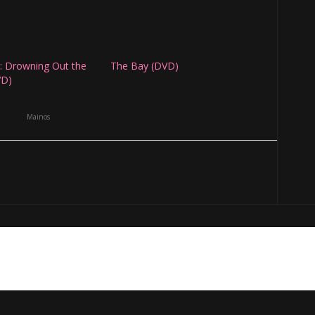
: Drowning Out the
The Bay (DVD)
VD)
Mainos