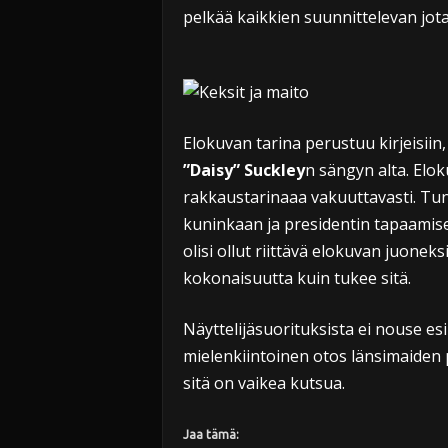
pelkää kaikkien suunnittelevan jot
Elokuvan tarina perustuu kirjeisiin,
”Daisy” Suckley
n sängyn alta. Elo
rakkaustarinaaa vakuuttavasti. Tunn
kuninkaan ja presidentin tapaamis
olisi ollut riittävä elokuvan juone
kokonaisuutta kuin tukee sitä.
Näyttelijäsuorituksista ei nouse esii
mielenkiintoinen otos länsimaiden p
sitä on vaikea kutsua.
Jaa tämä: