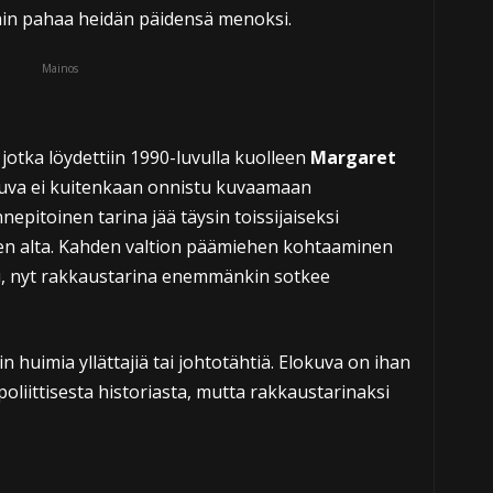
ain pahaa heidän päidensä menoksi.
Mainos
 jotka löydettiin 1990-luvulla kuolleen
Margaret
kuva ei kuitenkaan onnistu kuvaamaan
epitoinen tarina jää täysin toissijaiseksi
en alta. Kahden valtion päämiehen kohtaaminen
ksi, nyt rakkaustarina enemmänkin sotkee
n huimia yllättajiä tai johtotähtiä. Elokuva on ihan
oliittisesta historiasta, mutta rakkaustarinaksi