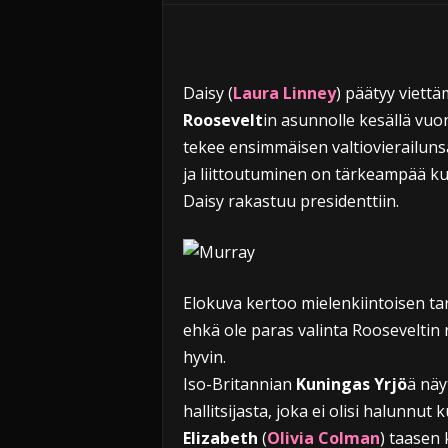
i
Daisy (
Laura Linney
) päätyy viett
Roosevelt
in asunnolle kesällä vu
tekee ensimmäisen valtiovierailuns
ja liittoutuminen on tärkeampää ku
Daisy rakastuu presidenttiin.
Elokuva kertoo mielenkiintoisen t
ehkä ole paras valinta Rooseveltin 
hyvin.
Iso-Britannian
Kuningas Yrjö
ä näy
hallitsijasta, joka ei olisi halunnu
Elizabeth
(
Olivia Colman
) taasen