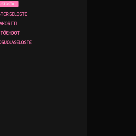
USTOSTA
STERISELOSTE
AKORTTI
TTÖEHDOT
OSUOJASELOSTE