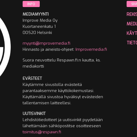
INFO
SIV
MEDIAMYYNTI
REKI
Improve Media Oy
MEDI
Kuortaneenkatu 1
00520 Helsinki
KÄY
TIET
myynti@improvemedia.fi
Hinnasto ja aineisto-ohjeet:
Improvemedia.fi
Suora neuvottelu Respawn.fi:n kautta, ks.
mediakortti
EVÄSTEET
Käytämme sivustolla evästeitä
parantaaksemme käyttökokemustasi.
Käyttämällä sivustoa hyväksyt evästeiden
tallentamisen laitteellesi.
UUTISVINKIT
Lehdistötiedotteet ja uutisvinkit pyydetään
lähettämään sähköpostitse osoitteeseen
toimitus@respawn.fi