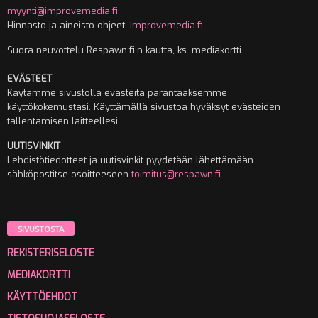
myynti@improvemedia.fi
Hinnasto ja aineisto-ohjeet:
Improvemedia.fi
Suora neuvottelu Respawn.fi:n kautta, ks. mediakortti
EVÄSTEET
Käytämme sivustolla evästeitä parantaaksemme
käyttökokemustasi. Käyttämällä sivustoa hyväksyt evästeiden
tallentamisen laitteellesi.
UUTISVINKIT
Lehdistötiedotteet ja uutisvinkit pyydetään lähettämään
sähköpostitse osoitteeseen
toimitus@respawn.fi
SIVUSTOSTA
REKISTERISELOSTE
MEDIAKORTTI
KÄYTTÖEHDOT