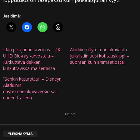
lopputulos on tasapaksu kuin paikallisjunan kyyti.
Jaa tämä:
Idän pikajunan arvoitus – 4K
Aladdin-näytelmäelokuvasta
UHD Blu-ray -arvostelu –
julkaistiin uusi kohtausklippi –
Kutkuttava dekkari
suoraan kuin animaatiosta
kutkuttavissa maisemissa
”Senkin katurotta!” – Disneyn
Aladdinin
näytelmäelokuvaversio sai
uuden trailerin
Mainos
YLEISNÄKYMÄ