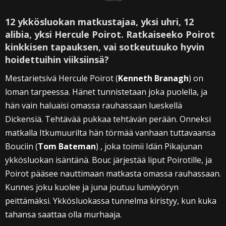
12 ykkösluokan matkustajaa, yksi uhri, 12
alibia, yksi Hercule Poirot. Ratkaiseeko Poirot
kinkkisen tapauksen, vai sotkeutuuko hyvin
hoidettuihin viiksiinsä?
Mestarietsivä Hercule Poirot (
Kenneth Branagh
) on
loman tarpeessa. Hänet tunnistetaan joka puolella, ja
hän vain haluaisi omassa rauhassaan lueskellä
Dickensiä. Tehtävää pukkaa tehtävän perään. Onneksi
matkalla Itkumuurilta hän törmää vanhaan tuttavaansa
Bouciin (
Tom Bateman
) , joka toimii Idän Pikajunan
ykkösluokan isäntänä. Bouc järjestää liput Poirotille, ja
Poirot pääsee nauttimaan matkasta omassa rauhassaan.
Kunnes joku kuolee ja juna joutuu lumivyöryn
peittämäksi. Ykkösluokassa tunnelma kiristyy, kun kuka
tahansa saattaa olla murhaaja.