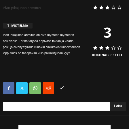
Idän pikajunan arvoitus
3
TIIVISTELMÄ
Idän Pikajunan arvoitus on oiva mysteeri mysteerin
nälkäiselle. Tarina tarjoaa sopivasti faktaa ja vääriä
polkuja aivonystyröille ruuaksi, vaikkakin tunnelmallinen
lopputulos on tasapaksu kuin paikallisjunan kyyti.
KOKONAISPISTEET