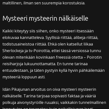
maltillinen, ilman sen suurempia korostuksia.
Mysteeri mysteerin nälkäiselle
Kaikki kiteytyy siis siihen, onko mysteeri itsessään
elokuvaa kannatteleva. Syyllisiä riittää, alibeja riittää,
todistusaineistoa riittää. Ehkä olen katsellut liikaa
Sherlockeja ja tv-Poirottia, ettei tässä versiossa tunnu
olevan mitenkään kovinkaan freessiä otetta – Poirotin
reisiharjoja lukuunottamatta. En tunne tarinaa
entuudestaan, ja täten pystyin kyllä hyvin pähkäilemään
mysteeriä loppuun asti.
Idän Pikajunan arvoitus on oiva mysteeri mysteerin
nälkäiselle. Tarina tarjoaa sopivasti faktaa ja vääriä
polkuja aivonystyröille ruuaksi, vaikkakin tunnelmallinen