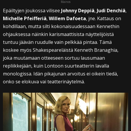
Mainos
Epäiltyjen joukossa vilisee
Johnny Deppiä
,
Judi Denchiä
,
Michelle Pfeifferiä
,
Willem Dafoeta
, jne. Kattaus on
kohdillaan, mutta silti kokonaisuudessaan Kennethin
ohjauksessa näinkin karismaattisista näyttelijöistä
tuntuu jäävän ruudulle vain pelkkää pintaa. Tämä
koskee myös Shakespeareläistä Kenneth Branaghia,
joka muutamaan otteeseen sortuu lausumaan
repliikkejään, kuin Lontoon suurteatterin lavalla
monologissa. Idän pikajunan arvoitus ei oikein tiedä,
onko se elokuva vai teatterinäytelmä.