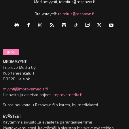
Mediamyynti, toimitus@respawn.fi
Ota yhteyttä:
toimitus@respawn.fi
INFO
MEDIAMYYNTI
Improve Media Oy
Kuortaneenkatu 1
00520 Helsinki
myynti@improvemedia.fi
Hinnasto ja aineisto-ohjeet:
Improvemedia.fi
Suora neuvottelu Respawn.fi:n kautta, ks. mediakortti
EVÄSTEET
Käytämme sivustolla evästeitä parantaaksemme
käyttökokemustasi. Käyttämällä sivustoa hyväksyt evästeiden