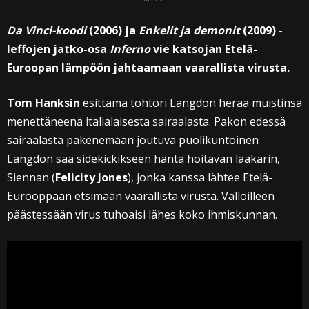
Da Vinci-koodi
(2006) ja
Enkelit ja demonit
(2009) -
leffojen jatko-osa
Inferno
vie katsojan Etelä-
Euroopan lämpöön jahtaamaan vaarallista virusta.
Tom Hanksin
esittämä tohtori Langdon herää muistinsa
menettäneenä italialaisesta sairaalasta. Pakon edessä
sairaalasta pakenemaan joutuva puolikuntoinen
Langdon saa sidekickikseen häntä hoitavan lääkärin,
Siennan (
Felicity Jones
), jonka kanssa lähtee Etelä-
Eurooppaan etsimään vaarallista virusta. Valloilleen
päästessään virus tuhoaisi lähes koko ihmiskunnan.