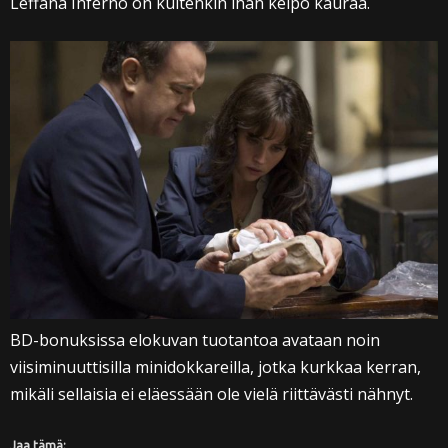
Leffana Inferno on kuitenkin ihan kelpo kauraa.
BD-bonuksissa elokuvan tuotantoa avataan noin
viisiminuuttisilla minidokkareilla, jotka kurkkaa kerran,
mikäli sellaisia ei eläessään ole vielä riittävästi nähnyt.
Jaa tämä: