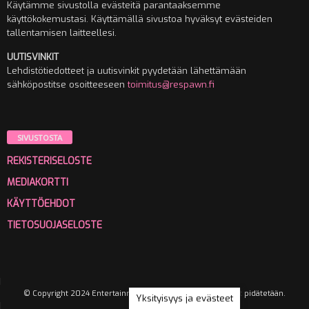
Käytämme sivustolla evästeitä parantaaksemme
käyttökokemustasi. Käyttämällä sivustoa hyväksyt evästeiden
tallentamisen laitteellesi.
UUTISVINKIT
Lehdistötiedotteet ja uutisvinkit pyydetään lähettämään
sähköpostitse osoitteeseen
toimitus@respawn.fi
SIVUSTOSTA
REKISTERISELOSTE
MEDIAKORTTI
KÄYTTÖEHDOT
TIETOSUOJASELOSTE
© Copyright 2024 Entertainment Media Oy. Kaikki oikeudet pidätetään.
Yksityisyys ja evästeet