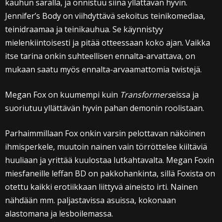
kauhun saralla, ja onnistuu siinä yllättävän hyvin.
Jennifer’s Body on viihdyttävä sekoitus teinikomediaa,
teinidraamaa ja teinikauhua. Se käynnistyy
mielenkiintoisesti ja pitää otteessaan koko ajan. Vaikka
itse tarina onkin suhteellisen ennalta-arvattava, on
mukaan saatu myös ennalta-arvaamattomia twistejä.
Megan Fox on kuumempi kuin
Transformers
eissa ja
suoriutuu yllättävän hyvin pahan demonin roolistaan.
Parhaimmillaan Fox onkin varsin pelottavan näköinen
ihmisperkele, muutoin nainen vain törröttelee kiiltäviä
huuliaan ja yrittää kuulostaa lutkahtavalta. Megan Foxin
miesfaneille leffan BD on pakkohankinta, sillä Foxista on
otettu kaikki erotiikkaan liittyvä aineisto irti. Nainen
nähdään mm. paljastavissa asuissa, kokonaan
alastomana ja lesboilemassa.