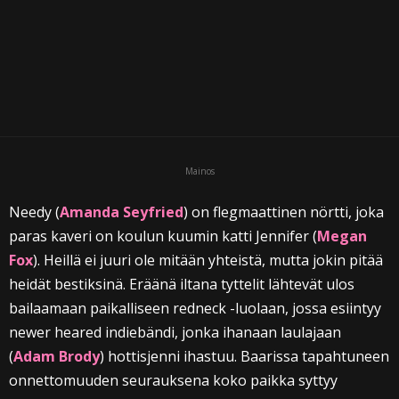
i
Mainos
Needy (
Amanda Seyfried
) on flegmaattinen nörtti, joka
paras kaveri on koulun kuumin katti Jennifer (
Megan
Fox
). Heillä ei juuri ole mitään yhteistä, mutta jokin pitää
heidät bestiksinä. Eräänä iltana tyttelit lähtevät ulos
bailaamaan paikalliseen redneck -luolaan, jossa esiintyy
newer heared indiebändi, jonka ihanaan laulajaan
(
Adam Brody
) hottisjenni ihastuu. Baarissa tapahtuneen
onnettomuuden seurauksena koko paikka syttyy