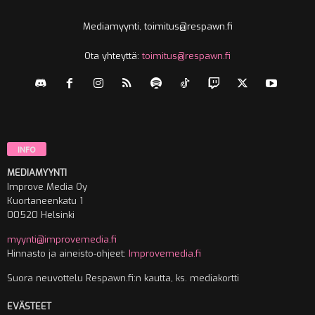
Mediamyynti, toimitus@respawn.fi
Ota yhteyttä:
toimitus@respawn.fi
INFO
MEDIAMYYNTI
Improve Media Oy
Kuortaneenkatu 1
00520 Helsinki
myynti@improvemedia.fi
Hinnasto ja aineisto-ohjeet:
Improvemedia.fi
Suora neuvottelu Respawn.fi:n kautta, ks. mediakortti
EVÄSTEET