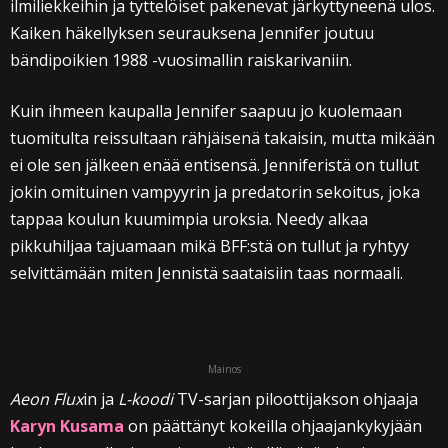
ilmiliekkeihin ja tyttelöiset pakenevat järkyttyneenä ulos.
Kaiken häkellyksen seurauksena Jennifer joutuu
bändipoikien 1988 -vuosimallin raiskarivaniin.
Kuin ihmeen kaupalla Jennifer saapuu jo kuolemaan
tuomitulta reissultaan rähjäisenä takaisin, mutta mikään
ei ole sen jälkeen enää entisensä. Jenniferistä on tullut
jokin omituinen vampyyrin ja predatorin sekoitus, joka
tappaa koulun kuumimpia uroksia. Needy alkaa
pikkuhiljaa tajuamaan mikä BFF:stä on tullut ja ryhtyy
selvittämään miten Jennistä saataisiin taas normaali.
Mainos
Aeon Flux
in ja
L-koodi
TV-sarjan piloottijakson ohjaaja
Karyn Kusama
on päättänyt kokeilla ohjaajankykyjään