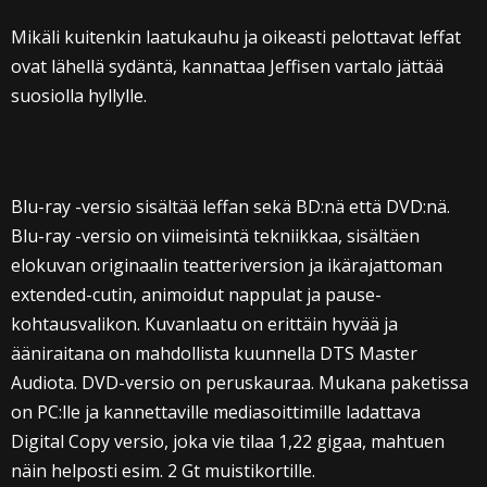
Mikäli kuitenkin laatukauhu ja oikeasti pelottavat leffat
ovat lähellä sydäntä, kannattaa Jeffisen vartalo jättää
suosiolla hyllylle.
Blu-ray -versio sisältää leffan sekä BD:nä että DVD:nä.
Blu-ray -versio on viimeisintä tekniikkaa, sisältäen
elokuvan originaalin teatteriversion ja ikärajattoman
extended-cutin, animoidut nappulat ja pause-
kohtausvalikon. Kuvanlaatu on erittäin hyvää ja
ääniraitana on mahdollista kuunnella DTS Master
Audiota. DVD-versio on peruskauraa. Mukana paketissa
on PC:lle ja kannettaville mediasoittimille ladattava
Digital Copy versio, joka vie tilaa 1,22 gigaa, mahtuen
näin helposti esim. 2 Gt muistikortille.