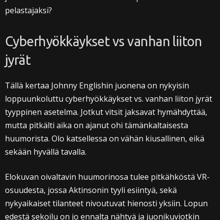
pelastajaksi?
Cyberhyökkäykset vs vanhan liiton
jyrät
Tällä kertaa Johnny Englishin juonena on nykyisin
loppuunkoluttu cyberhyökkäykset vs. vanhan liiton jyrät
tyyppinen asetelma. Jotkut vitsit jaksavat hymähdyttää,
mutta pitkälti aika on ajanut ohi tämänkaltaisesta
huumorista. Olo katsellessa on vähän kiusallinen, eikä
sekään hyvällä tavalla.
Elokuvan oivaltavin huumorinosa tulee pitkähköstä VR-
osuudesta, jossa Aktinsonin tyyli esiintyä, sekä
nykyaikaiset tilanteet nivoutuvat hienosti yksiin. Lopun
edestä sekoilu on jo ennalta nähtyä ja juonikuviotkin