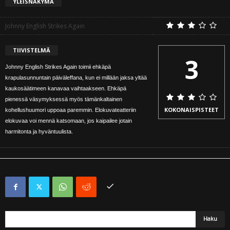
YLEISNÄKYMÄ
Johnny English Strikes Again
TIIVISTELMÄ
3
Johnny English Strikes Again toimii ehkäpä
krapulasunnuntain päiväleffana, kun ei millään jaksa yltää
kaukosäätimeen kanavaa vaihtaakseen. Ehkäpä
pienessä väsymyksessä myös tämänkaltainen
KOKONAISPISTEET
kohellushuumori uppoaa paremmin. Elokuvateatteriin
elokuvaa voi mennä katsomaan, jos kaipailee jotain
harmitonta ja hyväntuulista.