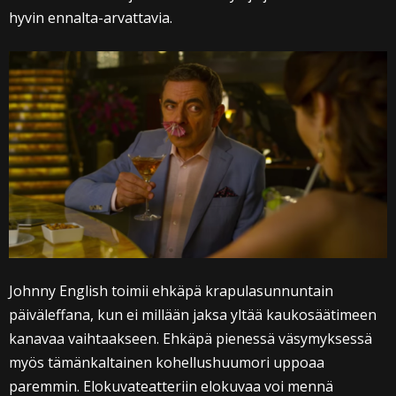
hyvin ennalta-arvattavia.
Johnny English toimii ehkäpä krapulasunnuntain
päiväleffana, kun ei millään jaksa yltää kaukosäätimeen
kanavaa vaihtaakseen. Ehkäpä pienessä väsymyksessä
myös tämänkaltainen kohellushuumori uppoaa
paremmin. Elokuvateatteriin elokuvaa voi mennä