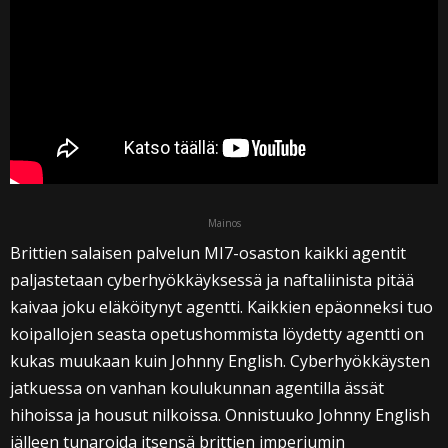
Mainos
Brittien salaisen palvelun MI7-osaston kaikki agentit
paljastetaan cyberhyökkäyksessä ja naftaliinista pitää
kaivaa joku eläköitynyt agentti. Kaikkien epäonneksi tuo
koipallojen seasta opetushommista löydetty agentti on
kukas muukaan kuin Johnny English. Cyberhyökkäysten
jatkuessa on vanhan koulukunnan agentilla ässät
hihoissa ja housut nilkoissa. Onnistuuko Johnny English
jälleen tunaroida itsensä brittien imperiumin