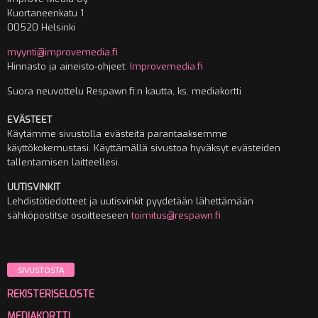
Kuortaneenkatu 1
00520 Helsinki
myynti@improvemedia.fi
Hinnasto ja aineisto-ohjeet:
Improvemedia.fi
Suora neuvottelu Respawn.fi:n kautta, ks. mediakortti
EVÄSTEET
Käytämme sivustolla evästeitä parantaaksemme
käyttökokemustasi. Käyttämällä sivustoa hyväksyt evästeiden
tallentamisen laitteellesi.
UUTISVINKIT
Lehdistötiedotteet ja uutisvinkit pyydetään lähettämään
sähköpostitse osoitteeseen
toimitus@respawn.fi
SIVUSTOSTA
REKISTERISELOSTE
MEDIAKORTTI