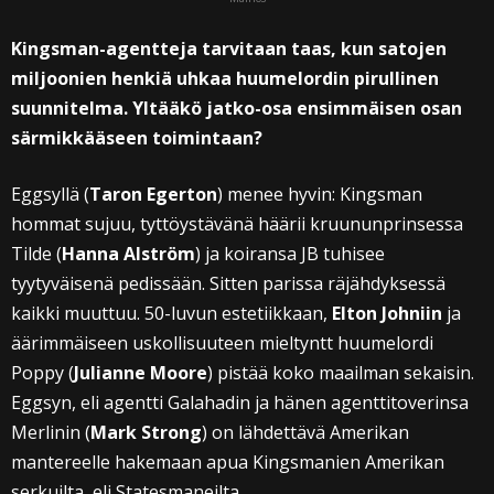
Kingsman-agentteja tarvitaan taas, kun satojen
miljoonien henkiä uhkaa huumelordin pirullinen
suunnitelma. Yltääkö jatko-osa ensimmäisen osan
särmikkääseen toimintaan?
Eggsyllä (
Taron Egerton
) menee hyvin: Kingsman
hommat sujuu, tyttöystävänä häärii kruununprinsessa
Tilde (
Hanna Alström
) ja koiransa JB tuhisee
tyytyväisenä pedissään. Sitten parissa räjähdyksessä
kaikki muuttuu. 50-luvun estetiikkaan,
Elton Johniin
ja
äärimmäiseen uskollisuuteen mieltyntt huumelordi
Poppy (
Julianne Moore
) pistää koko maailman sekaisin.
Eggsyn, eli agentti Galahadin ja hänen agenttitoverinsa
Merlinin (
Mark Strong
) on lähdettävä Amerikan
mantereelle hakemaan apua Kingsmanien Amerikan
serkuilta, eli Statesmaneilta.