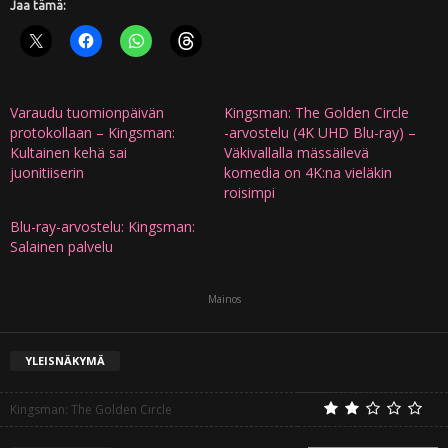
Jaa tämä:
Varaudu tuomionpäivän
Kingsman: The Golden Circle
protokollaan – Kingsman:
-arvostelu (4K UHD Blu-ray) –
Kultainen kehä sai
Väkivallalla mässäilevä
juonitiiserin
komedia on 4K:na vieläkin
roisimpi
Blu-ray-arvostelu: Kingsman:
Salainen palvelu
Mainos
YLEISNÄKYMÄ
Kingsman: The Golden Circle