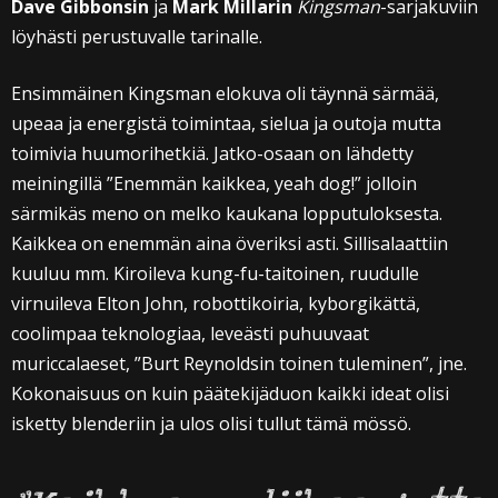
Dave Gibbonsin
ja
Mark Millarin
Kingsman
-sarjakuviin
löyhästi perustuvalle tarinalle.
Ensimmäinen Kingsman elokuva oli täynnä särmää,
upeaa ja energistä toimintaa, sielua ja outoja mutta
toimivia huumorihetkiä. Jatko-osaan on lähdetty
meiningillä ”Enemmän kaikkea, yeah dog!” jolloin
särmikäs meno on melko kaukana lopputuloksesta.
Kaikkea on enemmän aina överiksi asti. Sillisalaattiin
kuuluu mm. Kiroileva kung-fu-taitoinen, ruudulle
virnuileva Elton John, robottikoiria, kyborgikättä,
coolimpaa teknologiaa, leveästi puhuuvaat
muriccalaeset, ”Burt Reynoldsin toinen tuleminen”, jne.
Kokonaisuus on kuin päätekijäduon kaikki ideat olisi
isketty blenderiin ja ulos olisi tullut tämä mössö.