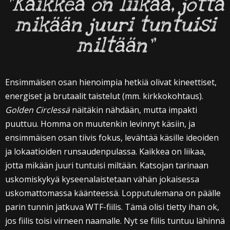
”Kaikkea on liikaa, jotta
mikään juuri tuntuisi
miltään”
Ensimmäisen osan hienoimpia hetkiä olivat kineettiset,
energiset ja brutaalit taistelut (mm. kirkkokohtaus).
Golden Circlessä
näitäkin nähdään, mutta impakti
puuttuu. Homma on muutenkin levinnyt käsiin, ja
ensimmäisen osan tiivis fokus, levähtää käsille ideoiden
ja lokaatioiden runsaudenpulassa. Kaikkea on liikaa,
jotta mikään juuri tuntuisi miltään. Katsojan tarinaan
uskomiskykyä kyseenalaistetaan vähän jokaisessa
uskomattomassa käänteessä. Lopputulemana on päälle
parin tunnin jatkuva WTF-fiilis. Tämä olisi tietty ihan ok,
jos fiilis toisi virneen naamalle. Nyt se fiilis tuntuu lähinnä