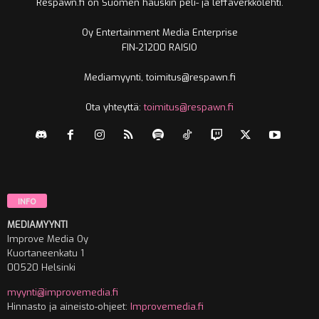
Respawn.fi on Suomen hauskin peli- ja leffaverkkolehti.
Oy Entertainment Media Enterprise
FIN-21200 RAISIO
Mediamyynti, toimitus@respawn.fi
Ota yhteyttä:
toimitus@respawn.fi
INFO
MEDIAMYYNTI
Improve Media Oy
Kuortaneenkatu 1
00520 Helsinki
myynti@improvemedia.fi
Hinnasto ja aineisto-ohjeet:
Improvemedia.fi