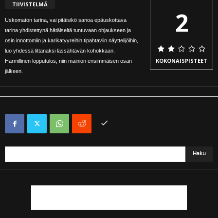
TIIVISTELMÄ
2
Uskomaton tarina, vai pitäisikö sanoa epäuskottava
tarina yhdistettynä hätäiseltä tuntuvaan ohjaukseen ja
osin innottomiin ja karikatyyreihin tipahtaviin näyttelijöihin,
luo yhdessä littanaksi lässähtävän kohokkaan.
KOKONAISPISTEET
Harmillinen lopputulos, niin mainion ensimmäisen osan
jälkeen.