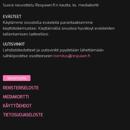
Suora neuvottelu Respawn.fi:n kautta, ks. mediakortti
EVÄSTEET
Käytämme sivustolla evästeitä parantaaksemme
käyttökokemustasi. Käyttämällä sivustoa hyväksyt evästeiden
tallentamisen laitteellesi.
UUTISVINKIT
Lehdistötiedotteet ja uutisvinkit pyydetään lähettämään
sähköpostitse osoitteeseen
toimitus@respawn.fi
SIVUSTOSTA
REKISTERISELOSTE
MEDIAKORTTI
KÄYTTÖEHDOT
TIETOSUOJASELOSTE