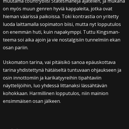
muutama countrybiisi Statesmaneja ajatellen, ja mukana
on myös muun genren hyviä kappaleita, jotka ovat
hieman väärissä paikoissa. Toki kontrastia on yritetty
luoda laittamalla sopimaton biisi, mutta nyt lopputulos
on enemmän huti, kuin napakymppi. Tuttu Kingsman-
teema soi aika ajoin ja vie nostalgisiin tunnelmiin ekan
osan pariin.
Uskomaton tarina, vai pitäisikö sanoa epäuskottava
tarina yhdistettynä hätäiseltä tuntuvaan ohjaukseen ja
osin innottomiin ja karikatyyreihin tipahtaviin
näyttelijöihin, luo yhdessä littanaksi lässähtävän
kohokkaan. Harmillinen lopputulos, niin mainion
ensimmäisen osan jälkeen.