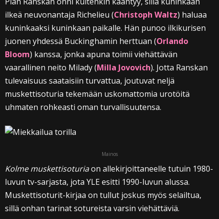
Pian Ranskan onni kuitenkin kääntyy, sillä kuninkaan
ilkeä neuvonantaja Richelieu (
Christoph Waltz
) haluaa
kuninkaaksi kuninkaan paikalle. Hän punoo ilkikurisen
juonen yhdessä Buckinghamin herttuan (
Orlando
Bloom
) kanssa, jonka apuna toimii viehättävän
vaarallinen neito Milady (
Milla Jovovich
). Jotta Ranskan
tulevaisuus saataisiin turvattua, joutuvat neljä
muskettisoturia tekemään uskomattomia urotöitä
uhmaten rohkeasti oman turvallisuutensa.
Mainos
Kolme muskettisoturia
on allekirjoittaneelle tutuin 1980-
luvun tv-sarjasta, jota YLE esitti 1990-luvun alussa.
Muskettisoturit-kirjaa on tullut joskus myös selailtua,
sillä onhan tarinat sotureista varsin viehättäviä.