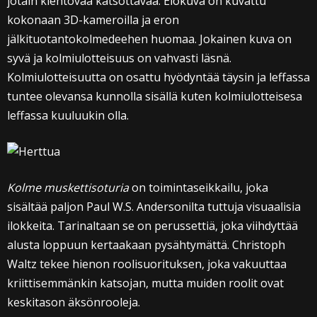
jotain kiehtovaa katsottavaa. Elokuva on kuvattu
kokonaan 3D-kameroilla ja eron
jälkituotantokolmedeehen huomaa. Jokainen kuva on
syvä ja kolmiulotteisuus on vahvasti läsnä.
Kolmiulotteisuutta on osattu hyödyntää täysin ja leffassa
tuntee olevansa kunnolla sisällä kuten kolmiulotteisesa
leffassa kuuluukin olla.
Kolme muskettisoturia
on toimintaseikkailu, joka
sisältää paljon Paul W.S. Andersonilta tuttuja visuaalisia
ilokkeita. Tarinaltaan se on perussettiä, joka viihdyttää
alusta loppuun kertaakaan pysähtymättä. Christoph
Waltz tekee hienon roolisuorituksen, joka vakuuttaa
kriittisemmänkin katsojan, mutta muiden roolit ovat
keskitason äksönrooleja.