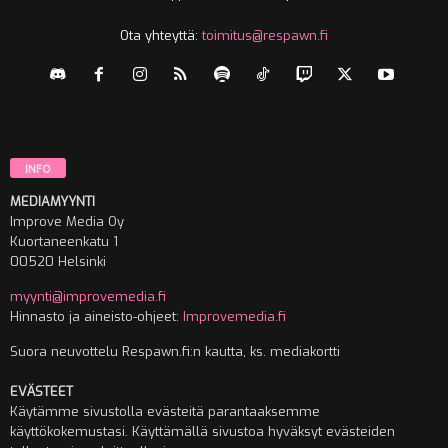
Ota yhteyttä:
toimitus@respawn.fi
INFO
MEDIAMYYNTI
Improve Media Oy
Kuortaneenkatu 1
00520 Helsinki
myynti@improvemedia.fi
Hinnasto ja aineisto-ohjeet:
Improvemedia.fi
Suora neuvottelu Respawn.fi:n kautta, ks. mediakortti
EVÄSTEET
Käytämme sivustolla evästeitä parantaaksemme
käyttökokemustasi. Käyttämällä sivustoa hyväksyt evästeiden