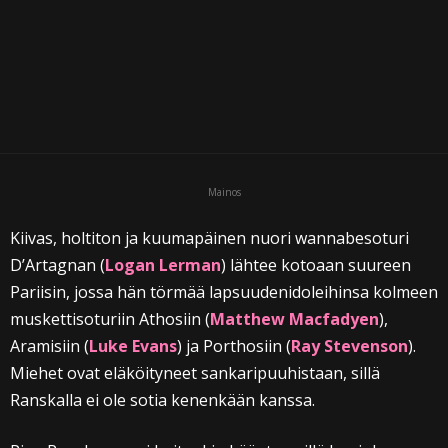
i
Mainos
Kiivas, holtiton ja kuumapäinen nuori wannabesoturi
D’Artagnan (
Logan Lerman
) lähtee kotoaan suureen
Pariisin, jossa hän törmää lapsuudenidoleihinsa kolmeen
muskettisoturiin Athosiin (
Matthew Macfadyen
),
Aramisiin (
Luke Evans
) ja Porthosiin (
Ray Stevenson
).
Miehet ovat eläköityneet sankaripuuhistaan, sillä
Ranskalla ei ole sotia kenenkään kanssa.