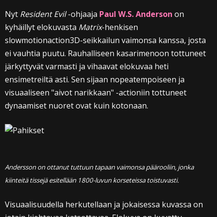
Nyt
Resident Evil
-ohjaaja
Paul W.S. Anderson
on
kyhäillyt elokuvasta
Matrix
-henkisen
slowmotionaction3D-seikkailun vaimonsa kanssa, josta
ei vauhtia puutu. Rauhalliseen kasarimenoon tottuneet
järkyttyvät varmasti ja vihaavat elokuvaa heti
ensimetreiltä asti. Sen sijaan nopeatempoiseen ja
visuaaliseen "aivot narikkaan" -actioniin tottuneet
dynaamiset nuoret ovat kuin kotonaan.
Andersson on ottanut tuttuun tapaan vaimonsa päärooliin, jonka
kiinteitä tissejä esitellään 1800-luvun korseteissa toistuvasti.
Visuaalisuudella herkutellaan ja jokaisessa kuvassa on